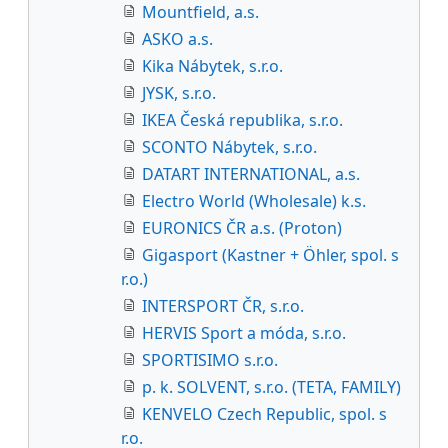
Mountfield, a.s.
ASKO a.s.
Kika Nábytek, s.r.o.
JYSK, s.r.o.
IKEA Česká republika, s.r.o.
SCONTO Nábytek, s.r.o.
DATART INTERNATIONAL, a.s.
Electro World (Wholesale) k.s.
EURONICS ČR a.s. (Proton)
Gigasport (Kastner + Öhler, spol. s
r.o.)
INTERSPORT ČR, s.r.o.
HERVIS Sport a móda, s.r.o.
SPORTISIMO s.r.o.
p. k. SOLVENT, s.r.o. (TETA, FAMILY)
KENVELO Czech Republic, spol. s
r.o.