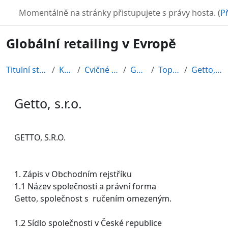
Přejít k hlavnímu obsahu
TURBO
Momentálně na stránky přistupujete s právy hosta. (
Př
Globální retailing v Evropě
Titulní stránka
Kurzy
Cvičné kurzy
GRE08
Topic 11
Getto, s.r.o.
Getto, s.r.o.
Požadavky na absolvování
GETTO, S.R.O.
1. Zápis v Obchodním rejstříku
1.1 Název společnosti a právní forma
Getto, společnost s ručením omezeným.
1.2 Sídlo společnosti v České republice