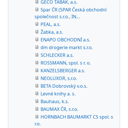
GECO TABAK, a.s.
Spar ČR (SPAR Česká obchodní
společnost s.r.o., IN...
PEAL, a.s.
Žabka, a.s.
ENAPO OBCHODNÍ a.s.
dm drogerie markt s.r.o.
SCHLECKER a.s.
ROSSMANN, spol. s r. o.
KANZELSBERGER a.s.
NEOLUXOR, s.r.o.
BETA Dobrovský v.o.s.
Levné knihy a. s.
Bauhaus, k.s.
BAUMAX ČR, s.r.o.
HORNBACH BAUMARKT CS spol. s
r.o.