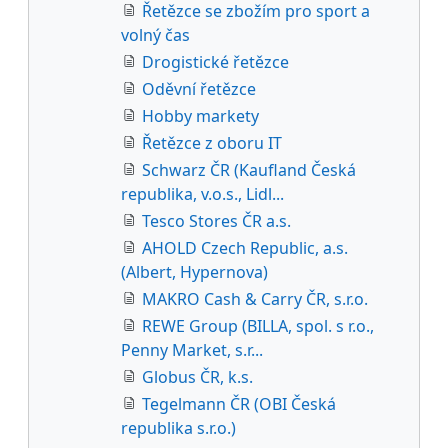
Řetězce se zbožím pro sport a
volný čas
Drogistické řetězce
Oděvní řetězce
Hobby markety
Řetězce z oboru IT
Schwarz ČR (Kaufland Česká
republika, v.o.s., Lidl...
Tesco Stores ČR a.s.
AHOLD Czech Republic, a.s.
(Albert, Hypernova)
MAKRO Cash & Carry ČR, s.r.o.
REWE Group (BILLA, spol. s r.o.,
Penny Market, s.r...
Globus ČR, k.s.
Tegelmann ČR (OBI Česká
republika s.r.o.)