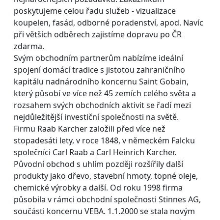
poskytujeme celou řadu služeb - vizualizace
koupelen, fasád, odborné poradenství, apod. Navíc
při větších odběrech zajistíme dopravu po ČR
zdarma.
Svým obchodním partnerům nabízíme ideální
spojení domácí tradice s jistotou zahraničního
kapitálu nadnárodního koncernu Saint Gobain,
který působí ve více než 45 zemích celého světa a
rozsahem svých obchodních aktivit se řadí mezi
nejdůležitější investiční společnosti na světě.
Firmu Raab Karcher založili před více než
stopadesáti lety, v roce 1848, v německém Falcku
společníci Carl Raab a Carl Heinrich Karcher.
Původní obchod s uhlím později rozšířily další
produkty jako dřevo, stavební hmoty, topné oleje,
chemické výrobky a další. Od roku 1998 firma
působila v rámci obchodní společnosti Stinnes AG,
součásti koncernu VEBA. 1.1.2000 se stala novým