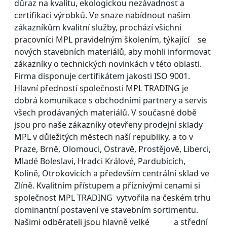
důraz na kvalitu, ekologickou nezávadnost a
certifikaci výrobků. Ve snaze nabídnout našim
zákazníkům kvalitní služby, prochází všichni
pracovníci MPL pravidelným školením, týkající se
nových stavebních materiálů, aby mohli informovat
zákazníky o technických novinkách v této oblasti.
Firma disponuje certifikátem jakosti ISO 9001.
Hlavní předností společnosti MPL TRADING je
dobrá komunikace s obchodními partnery a servis
všech prodávaných materiálů. V současné době
jsou pro naše zákazníky otevřeny prodejní sklady
MPL v důležitých městech naší republiky, a to v
Praze, Brně, Olomouci, Ostravě, Prostějově, Liberci,
Mladé Boleslavi, Hradci Králové, Pardubicích,
Kolíně, Otrokovicích a především centrální sklad ve
Zlíně. Kvalitním přístupem a příznivými cenami si
společnost MPL TRADING vytvořila na českém trhu
dominantní postavení ve stavebním sortimentu.
Našimi odběrateli jsou hlavně velké a střední