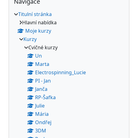
Navigace
Titulní stránka
Hlavní nabídka
Moje kurzy
Kurzy
Cvičné kurzy
Un
Marta
Electrospinning_Lucie
PI - Jan
Janča
RP-Šafka
Julie
Mária
Ondřej
3DM