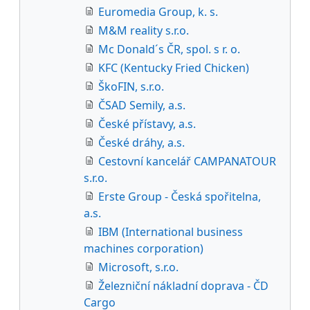
Euromedia Group, k. s.
M&M reality s.r.o.
Mc Donald´s ČR, spol. s r. o.
KFC (Kentucky Fried Chicken)
ŠkoFIN, s.r.o.
ČSAD Semily, a.s.
České přístavy, a.s.
České dráhy, a.s.
Cestovní kancelář CAMPANATOUR
s.r.o.
Erste Group - Česká spořitelna,
a.s.
IBM (International business
machines corporation)
Microsoft, s.r.o.
Železniční nákladní doprava - ČD
Cargo