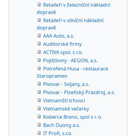
Retaileři v železniční nákladní
dopravě
Retaileři v silniční nákladní
dopravě
AAA Auto, a.s.
Auditorské firmy
ACTIVA spol. s r.o.
Pojišťovny - AEGON, a.s.
Potrefená Husa - restaurace
Staropramen
Pivovar - Svijany, a.s.
Pivovar - Plzeňský Prazdroj, a.s.
Vietnamští trhovci
Vietnamské večerky
Koberce Breno, spol s r. o.
Bach Duong a.s.
IT Profi, s.r.o.