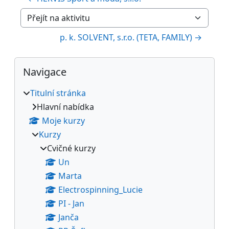
Přejít na aktivitu
p. k. SOLVENT, s.r.o. (TETA, FAMILY) →
Bloky
Přeskočit: Navigace
Navigace
Titulní stránka
Hlavní nabídka
Moje kurzy
Kurzy
Cvičné kurzy
Un
Marta
Electrospinning_Lucie
PI - Jan
Janča