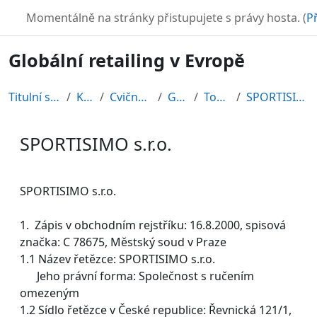
Přejít k hlavnímu obsahu
TURBO
Momentálně na stránky přistupujete s právy hosta. (
Př
Globální retailing v Evropě
Titulní stránka
Kurzy
Cvičné kurzy
GRE08
Topic 11
SPORTISIMO s.r.o.
SPORTISIMO s.r.o.
Požadavky na absolvování
SPORTISIMO s.r.o.
1. Zápis v obchodním rejstříku: 16.8.2000, spisová
značka: C 78675, Městský soud v Praze
1.1 Název řetězce: SPORTISIMO s.r.o.
Jeho právní forma: Společnost s ručením
omezeným
1.2 Sídlo řetězce v České republice: Řevnická 121/1,