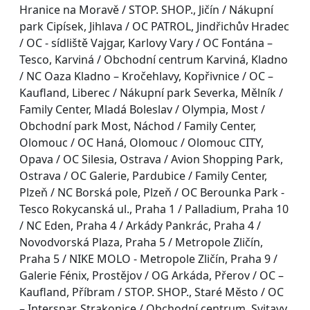
Hranice na Moravě / STOP. SHOP., Jičín / Nákupní
park Cipísek, Jihlava / OC PATROL, Jindřichův Hradec
/ OC - sídliště Vajgar, Karlovy Vary / OC Fontána –
Tesco, Karviná / Obchodní centrum Karviná, Kladno
/ NC Oaza Kladno – Kročehlavy, Kopřivnice / OC –
Kaufland, Liberec / Nákupní park Severka, Mělník /
Family Center, Mladá Boleslav / Olympia, Most /
Obchodní park Most, Náchod / Family Center,
Olomouc / OC Haná, Olomouc / Olomouc CITY,
Opava / OC Silesia, Ostrava / Avion Shopping Park,
Ostrava / OC Galerie, Pardubice / Family Center,
Plzeň / NC Borská pole, Plzeň / OC Berounka Park -
Tesco Rokycanská ul., Praha 1 / Palladium, Praha 10
/ NC Eden, Praha 4 / Arkády Pankrác, Praha 4 /
Novodvorská Plaza, Praha 5 / Metropole Zličín,
Praha 5 / NIKE MOLO - Metropole Zličín, Praha 9 /
Galerie Fénix, Prostějov / OG Arkáda, Přerov / OC –
Kaufland, Příbram / STOP. SHOP., Staré Město / OC
– Interspar, Strakonice / Obchodní centrum, Svitavy