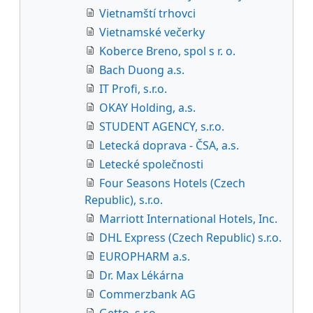
Vietnamští trhovci
Vietnamské večerky
Koberce Breno, spol s r. o.
Bach Duong a.s.
IT Profi, s.r.o.
OKAY Holding, a.s.
STUDENT AGENCY, s.r.o.
Letecká doprava - ČSA, a.s.
Letecké společnosti
Four Seasons Hotels (Czech
Republic), s.r.o.
Marriott International Hotels, Inc.
DHL Express (Czech Republic) s.r.o.
EUROPHARM a.s.
Dr. Max Lékárna
Commerzbank AG
Getto, s.r.o.