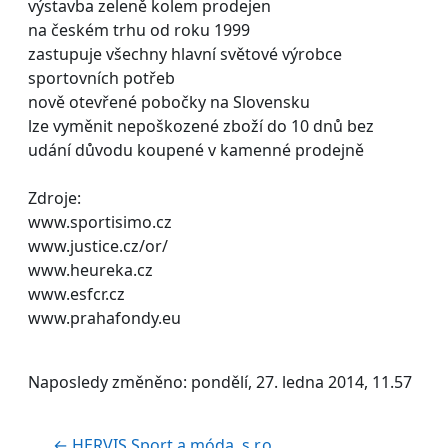
výstavba zeleně kolem prodejen
na českém trhu od roku 1999
zastupuje všechny hlavní světové výrobce
sportovních potřeb
nově otevřené pobočky na Slovensku
lze vyměnit nepoškozené zboží do 10 dnů bez
udání důvodu koupené v kamenné prodejně
Zdroje:
www.sportisimo.cz
www.justice.cz/or/
www.heureka.cz
www.esfcr.cz
www.prahafondy.eu
Naposledy změněno: pondělí, 27. ledna 2014, 11.57
← HERVIS Sport a móda, s.r.o.