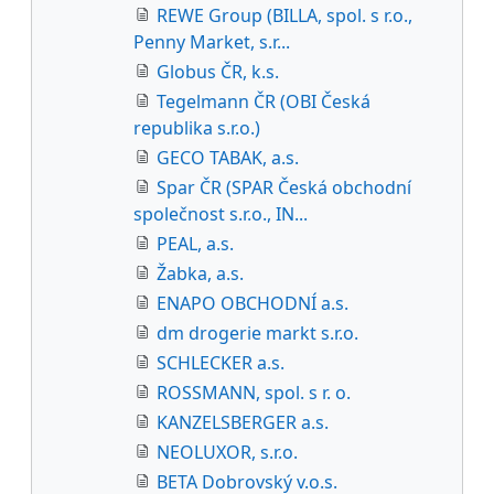
REWE Group (BILLA, spol. s r.o.,
Penny Market, s.r...
Globus ČR, k.s.
Tegelmann ČR (OBI Česká
republika s.r.o.)
GECO TABAK, a.s.
Spar ČR (SPAR Česká obchodní
společnost s.r.o., IN...
PEAL, a.s.
Žabka, a.s.
ENAPO OBCHODNÍ a.s.
dm drogerie markt s.r.o.
SCHLECKER a.s.
ROSSMANN, spol. s r. o.
KANZELSBERGER a.s.
NEOLUXOR, s.r.o.
BETA Dobrovský v.o.s.