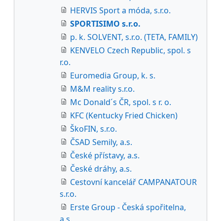
HERVIS Sport a móda, s.r.o.
SPORTISIMO s.r.o.
p. k. SOLVENT, s.r.o. (TETA, FAMILY)
KENVELO Czech Republic, spol. s
r.o.
Euromedia Group, k. s.
M&M reality s.r.o.
Mc Donald´s ČR, spol. s r. o.
KFC (Kentucky Fried Chicken)
ŠkoFIN, s.r.o.
ČSAD Semily, a.s.
České přístavy, a.s.
České dráhy, a.s.
Cestovní kancelář CAMPANATOUR
s.r.o.
Erste Group - Česká spořitelna,
a.s.