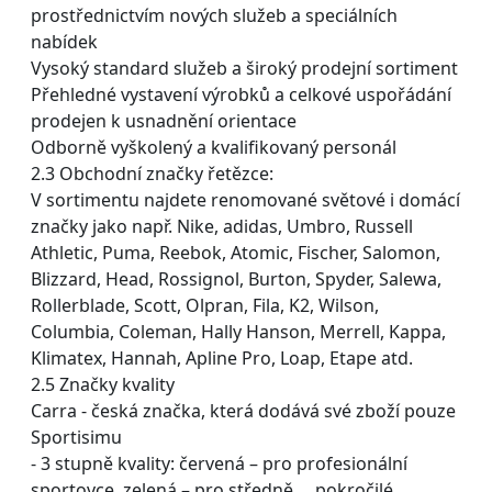
prostřednictvím nových služeb a speciálních
nabídek
Vysoký standard služeb a široký prodejní sortiment
Přehledné vystavení výrobků a celkové uspořádání
prodejen k usnadnění orientace
Odborně vyškolený a kvalifikovaný personál
2.3 Obchodní značky řetězce:
V sortimentu najdete renomované světové i domácí
značky jako např. Nike, adidas, Umbro, Russell
Athletic, Puma, Reebok, Atomic, Fischer, Salomon,
Blizzard, Head, Rossignol, Burton, Spyder, Salewa,
Rollerblade, Scott, Olpran, Fila, K2, Wilson,
Columbia, Coleman, Hally Hanson, Merrell, Kappa,
Klimatex, Hannah, Apline Pro, Loap, Etape atd.
2.5 Značky kvality
Carra - česká značka, která dodává své zboží pouze
Sportisimu
- 3 stupně kvality: červená – pro profesionální
sportovce, zelená – pro středně pokročilé