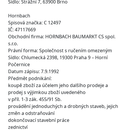
Sídlo: Strážní 7, 63900 Brno
Hornbach
Spisová značka: C 12497
IČ: 47117669
Obchodní firma: HORNBACH BAUMARKT CS spol.
s.r.o.
Právní forma: Společnost s ručením omezeným
Sídlo: Chlumecká 2398, 19300 Praha 9 – Horní
Počernice
Datum zápisu: 7.9.1992
Předmět podnikání:
koupě zboží za účelem jeho dalšího prodeje a
prodej s výjimkou zboží uvedeného
v příl. 1-3 zák. 455/91 Sb.
provádění jednoduchých a drobných staveb, jejich
změn a odstraňování
dokončovací stavební práce
zednictví