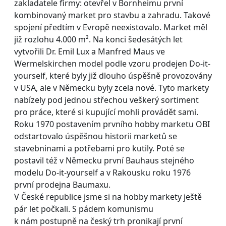
zakladatele firmy: otevřel v Bornheimu první
kombinovaný market pro stavbu a zahradu. Takové
spojení předtím v Evropě neexistovalo. Market měl
již rozlohu 4.000 m². Na konci šedesátých let
vytvořili Dr. Emil Lux a Manfred Maus ve
Wermelskirchen model podle vzoru prodejen Do-it-
yourself, které byly již dlouho úspěšně provozovány
v USA, ale v Německu byly zcela nové. Tyto markety
nabízely pod jednou střechou veškerý sortiment
pro práce, které si kupující mohli provádět sami.
Roku 1970 postavením prvního hobby marketu OBI
odstartovalo úspěšnou historii marketů se
stavebninami a potřebami pro kutily. Poté se
postavil též v Německu první Bauhaus stejného
modelu Do-it-yourself a v Rakousku roku 1976
první prodejna Baumaxu.
V České republice jsme si na hobby markety ještě
pár let počkali. S pádem komunismu
k nám postupně na český trh pronikají první