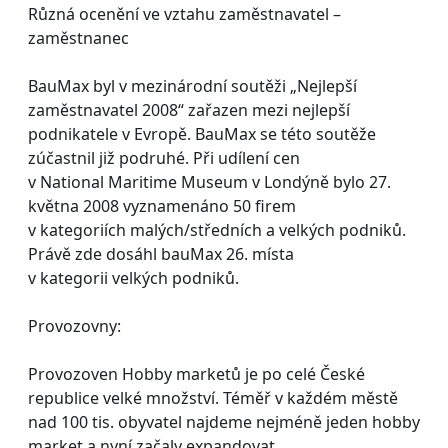
Různá ocenění ve vztahu zaměstnavatel –
zaměstnanec
BauMax byl v mezinárodní soutěži „Nejlepší
zaměstnavatel 2008“ zařazen mezi nejlepší
podnikatele v Evropě. BauMax se této soutěže
zúčastnil již podruhé. Při udílení cen
v National Maritime Museum v Londýně bylo 27.
května 2008 vyznamenáno 50 firem
v kategoriích malých/středních a velkých podniků.
Právě zde dosáhl bauMax 26. místa
v kategorii velkých podniků.
Provozovny:
Provozoven Hobby marketů je po celé České
republice velké množství. Téměř v každém městě
nad 100 tis. obyvatel najdeme nejméně jeden hobby
market a nyní začaly expandovat