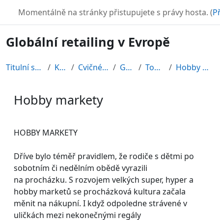
Přejít k hlavnímu obsahu
TURBO
Momentálně na stránky přistupujete s právy hosta. (
Př
Globální retailing v Evropě
Titulní stránka
Kurzy
Cvičné kurzy
GRE08
Topic 11
Hobby markety
Hobby markety
Požadavky na absolvování
HOBBY MARKETY
Dříve bylo téměř pravidlem, že rodiče s dětmi po
sobotním či nedělním obědě vyrazili
na procházku. S rozvojem velkých super, hyper a
hobby marketů se procházková kultura začala
měnit na nákupní. I když odpoledne strávené v
uličkách mezi nekonečnými regály