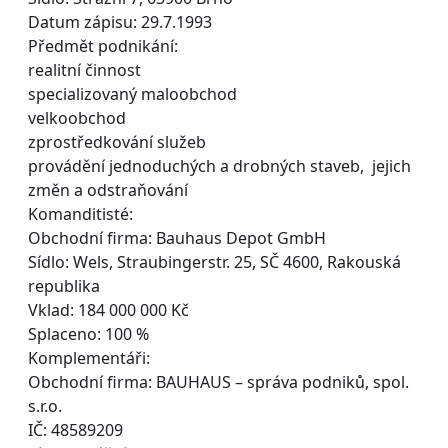
Datum zápisu: 29.7.1993
Předmět podnikání:
realitní činnost
specializovaný maloobchod
velkoobchod
zprostředkování služeb
provádění jednoduchých a drobných staveb, jejich
změn a odstraňování
Komanditisté:
Obchodní firma: Bauhaus Depot GmbH
Sídlo: Wels, Straubingerstr. 25, SČ 4600, Rakouská
republika
Vklad: 184 000 000 Kč
Splaceno: 100 %
Komplementáři:
Obchodní firma: BAUHAUS – správa podniků, spol.
s.r.o.
IČ: 48589209