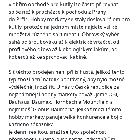
v obřím obchodě pro kutily lze často přirovnat
spíše než k procházce k pochodu z Prahy
do Prčic. Hobby markety se staly doslova rájem pro
kutily, protože na jednom místě najdete veliké
množství různého sortimentu. Obrovský výběr
sahá od šroubováku až k elektrické vrtačce, od
profilového dřeva až k ekologickým lakům, od
koberců až ke sprchovací kabině.
Síť těchto prodejen není příliš hustá, jelikož tento
typ zboží není natolik poptávaný, aby bylo možné
výdělečně ji rozšířit. U nás v České republice za
nejznámnější hobby markety považujeme OBI,
Bauhaus, Baumax, Hornbach a Mountfield a
nejmladší Globus Baumarkt. Jelikož mezi těmito
hobby markety panuje velká konkurence a boj o
každého zákazníka
je denní realitou, snaží se tyto společnosti
předhánět v kvalitě jejich servisu zákazníkům.