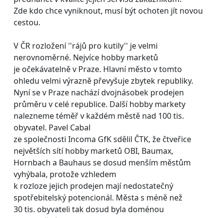
Zde kdo chce vyniknout, musí být ochoten jít novou
cestou.
V ČR rozložení ''rájů pro kutily'' je velmi
nerovnoměrné. Nejvíce hobby marketů
je očekávatelně v Praze. Hlavní město v tomto
ohledu velmi výrazně převyšuje zbytek republiky.
Nyní se v Praze nachází dvojnásobek prodejen
průměru v celé republice. Další hobby markety
nalezneme téměř v každém městě nad 100 tis.
obyvatel. Pavel Cabal
ze společnosti Incoma GfK sdělil ČTK, že čtveřice
největších sítí hobby marketů OBI, Baumax,
Hornbach a Bauhaus se dosud menším městům
vyhýbala, protože vzhledem
k rozloze jejich prodejen mají nedostatečný
spotřebitelský potencionál. Města s méně než
30 tis. obyvateli tak dosud byla doménou