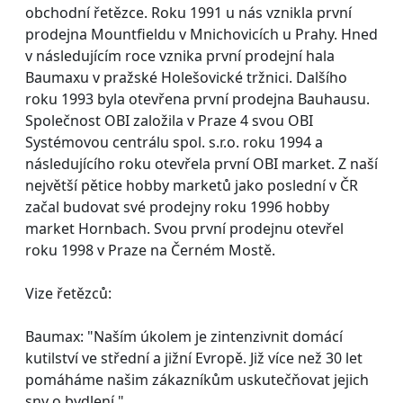
obchodní řetězce. Roku 1991 u nás vznikla první
prodejna Mountfieldu v Mnichovicích u Prahy. Hned
v následujícím roce vznika první prodejní hala
Baumaxu v pražské Holešovické tržnici. Dalšího
roku 1993 byla otevřena první prodejna Bauhausu.
Společnost OBI založila v Praze 4 svou OBI
Systémovou centrálu spol. s.r.o. roku 1994 a
následujícího roku otevřela první OBI market. Z naší
největší pětice hobby marketů jako poslední v ČR
začal budovat své prodejny roku 1996 hobby
market Hornbach. Svou první prodejnu otevřel
roku 1998 v Praze na Černém Mostě.
Vize řetězců:
Baumax: "Naším úkolem je zintenzivnit domácí
kutilství ve střední a jižní Evropě. Již více než 30 let
pomáháme našim zákazníkům uskutečňovat jejich
sny o bydlení."