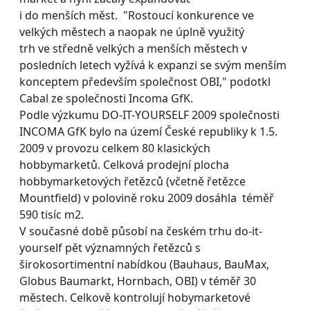
i do menších měst. "Rostoucí konkurence ve
velkých městech a naopak ne úplně využitý
trh ve středně velkých a menších městech v
posledních letech vyžívá k expanzi se svým menším
konceptem především společnost OBI," podotkl
Cabal ze společnosti Incoma GfK.
Podle výzkumu DO-IT-YOURSELF 2009 společnosti
INCOMA GfK bylo na území České republiky k 1.5.
2009 v provozu celkem 80 klasických
hobbymarketů. Celková prodejní plocha
hobbymarketových řetězců (včetně řetězce
Mountfield) v polovině roku 2009 dosáhla téměř
590 tisíc m2.
V současné době působí na českém trhu do-it-
yourself pět významných řetězců s
širokosortimentní nabídkou (Bauhaus, BauMax,
Globus Baumarkt, Hornbach, OBI) v téměř 30
městech. Celkově kontrolují hobymarketové