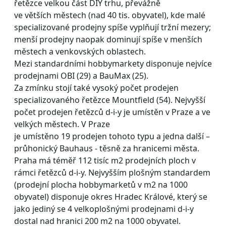
řetězce velkou část DIY trhu, převážně
ve větších městech (nad 40 tis. obyvatel), kde malé
specializované prodejny spíše vyplňují tržní mezery;
menší prodejny naopak dominují spíše v menších
městech a venkovských oblastech.
Mezi standardními hobbymarkety disponuje nejvíce
prodejnami OBI (29) a BauMax (25).
Za zmínku stojí také vysoký počet prodejen
specializovaného řetězce Mountfield (54). Nejvyšší
počet prodejen řetězců d-i-y je umístěn v Praze a ve
velkých městech. V Praze
je umístěno 19 prodejen tohoto typu a jedna další –
průhonický Bauhaus - těsně za hranicemi města.
Praha má téměř 112 tisíc m2 prodejních ploch v
rámci řetězců d-i-y. Nejvyšším plošným standardem
(prodejní plocha hobbymarketů v m2 na 1000
obyvatel) disponuje okres Hradec Králové, který se
jako jediný se 4 velkoplošnými prodejnami d-i-y
dostal nad hranici 200 m2 na 1000 obyvatel.