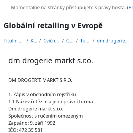
Přejít k hlavnímu obsahu
TURBO
Momentálně na stránky přistupujete s právy hosta. (
Př
Globální retailing v Evropě
Titulní stránka
Kurzy
Cvičné kurzy
GRE08
Topic 11
dm drogerie markt s.r.o.
dm drogerie markt s.r.o.
Požadavky na absolvování
DM DROGERIE MARKT S.R.O.
1. Zápis v obchodním rejstříku
1.1 Název řetězce a jeho právní forma
Dm drogerie markt s.r.o.
Společnost s ručením omezeným
Zapsáno: 9. září 1992
IČO: 472 39 581