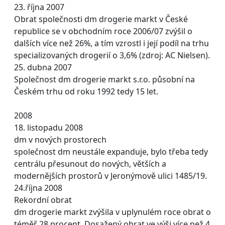
23. října 2007
Obrat společnosti dm drogerie markt v České
republice se v obchodním roce 2006/07 zvýšil o
dalších více než 26%, a tím vzrostl i její podíl na trhu
specializovaných drogerií o 3,6% (zdroj: AC Nielsen).
25. dubna 2007
Společnost dm drogerie markt s.r.o. působní na
Českém trhu od roku 1992 tedy 15 let.
2008
18. listopadu 2008
dm v nových prostorech
společnost dm neustále expanduje, bylo třeba tedy
centrálu přesunout do nových, větších a
modernějších prostorů v Jeronýmově ulici 1485/19.
24.října 2008
Rekordní obrat
dm drogerie markt zvýšila v uplynulém roce obrat o
téměř 28 procent. Dosažený obrat ve výši více než 4