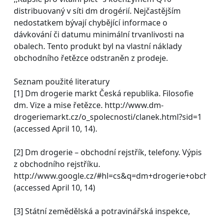
distribuovaný v síti dm drogérií. Nejčastějším
nedostatkem bývají chybějící informace o
dávkování či datumu minimální trvanlivosti na
obalech. Tento produkt byl na vlastní náklady
obchodního řetězce odstraněn z prodeje.
Seznam použité literatury
[1] Dm drogerie markt Česká republika. Filosofie
dm. Vize a mise řetězce. http://www.dm-
drogeriemarkt.cz/o_spolecnosti/clanek.html?sid=1
(accessed April 10, 14).
[2] Dm drogerie – obchodní rejstřík, telefony. Výpis
z obchodního rejstříku.
http://www.google.cz/#hl=cs&q=dm+drogerie+obch
(accessed April 10, 14)
[3] Státní zemědělská a potravinářská inspekce,