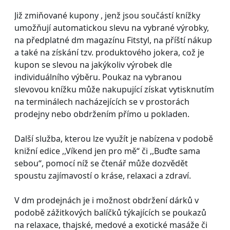
Již zmiňované kupony , jenž jsou součástí knížky
umožňují automatickou slevu na vybrané výrobky,
na předplatné dm magazínu Fitstyl, na příští nákup
a také na získání tzv. produktového jokera, což je
kupon se slevou na jakýkoliv výrobek dle
individuálního výběru. Poukaz na vybranou
slevovou knížku může nakupující získat vytisknutím
na terminálech nacházejících se v prostorách
prodejny nebo obdržením přímo u pokladen.
Další služba, kterou lze využít je nabízena v podobě
knižní edice ,,Víkend jen pro mě“ či ,,Buďte sama
sebou“, pomocí níž se čtenář může dozvědět
spoustu zajímavostí o kráse, relaxaci a zdraví.
V dm prodejnách je i možnost obdržení dárků v
podobě zážitkových balíčků týkajících se poukazů
na relaxace, thajské, medové a exotické masáže či