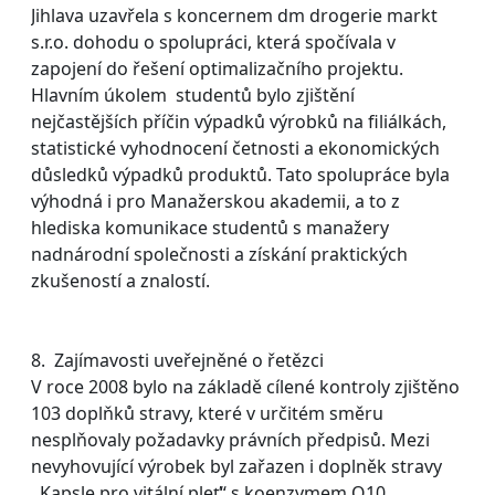
Jihlava uzavřela s koncernem dm drogerie markt
s.r.o. dohodu o spolupráci, která spočívala v
zapojení do řešení optimalizačního projektu.
Hlavním úkolem studentů bylo zjištění
nejčastějších příčin výpadků výrobků na filiálkách,
statistické vyhodnocení četnosti a ekonomických
důsledků výpadků produktů. Tato spolupráce byla
výhodná i pro Manažerskou akademii, a to z
hlediska komunikace studentů s manažery
nadnárodní společnosti a získání praktických
zkušeností a znalostí.
8. Zajímavosti uveřejněné o řetězci
V roce 2008 bylo na základě cílené kontroly zjištěno
103 doplňků stravy, které v určitém směru
nesplňovaly požadavky právních předpisů. Mezi
nevyhovující výrobek byl zařazen i doplněk stravy
,,Kapsle pro vitální pleť“ s koenzymem Q10