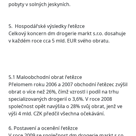
pobyty v solných jeskyních.
5. Hospodářské výsledky řetězce
Celkový koncern dm drogerie markt s.r.o. dosahuje
v každém roce cca 5 mld. EUR svého obratu.
5.1 Maloobchodní obrat řetězce
Přelomem roku 2006 a 2007 obchodní řetězec zvýšil
obrat o více než 26%, čímž vzrostl i podíl na trhu
specializovaných drogerií o 3,6%. V roce 2008
společnost opět navýšila o 28% svůj obrat, jenž ve
výši 4 mld. CZK předčil všechna očekávání.
6. Postavení a ocenění řetězce
V roce 2009 se společnost dm drogerie markt s.r.o.