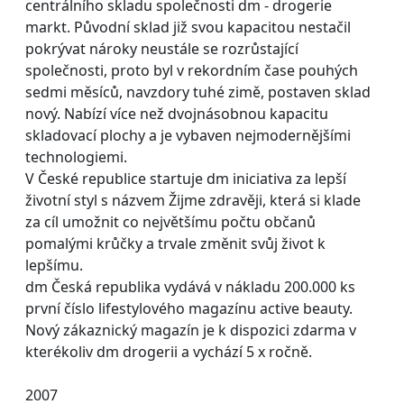
centrálního skladu společnosti dm - drogerie
markt. Původní sklad již svou kapacitou nestačil
pokrývat nároky neustále se rozrůstající
společnosti, proto byl v rekordním čase pouhých
sedmi měsíců, navzdory tuhé zimě, postaven sklad
nový. Nabízí více než dvojnásobnou kapacitu
skladovací plochy a je vybaven nejmodernějšími
technologiemi.
V České republice startuje dm iniciativa za lepší
životní styl s názvem Žijme zdravěji, která si klade
za cíl umožnit co největšímu počtu občanů
pomalými krůčky a trvale změnit svůj život k
lepšímu.
dm Česká republika vydává v nákladu 200.000 ks
první číslo lifestylového magazínu active beauty.
Nový zákaznický magazín je k dispozici zdarma v
kterékoliv dm drogerii a vychází 5 x ročně.
2007