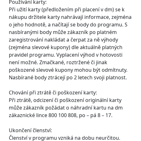
Používání karty:
Při užití karty (předložením při placení v dm) se k
nákupu držitele karty nahrávají informace, zejména
o jeho hodnotě, a načítají se body do programu. S
nasbíranými body může zákazník po platném
zaregistrování nakládat a čerpat za ně výhody
(zejména slevové kupony) dle aktuálně platných
pravidel programu. Vyplacení výhod v hotovosti
není možné. Zmačkané, roztržené či jinak
poškozené slevové kupony mohou být odmítnuty.
Nasbírané body ztrácejí po 2 letech svoji platnost.
Chování při ztrátě či poškození karty:
Při ztrátě, odcizení či poškození originální karty
může zákazník požádat o náhradní kartu na dm
zákaznické lince 800 100 808, po – pá 8 – 17.
Ukončení členství:
Členství v programu vzniká na dobu neurčitou.