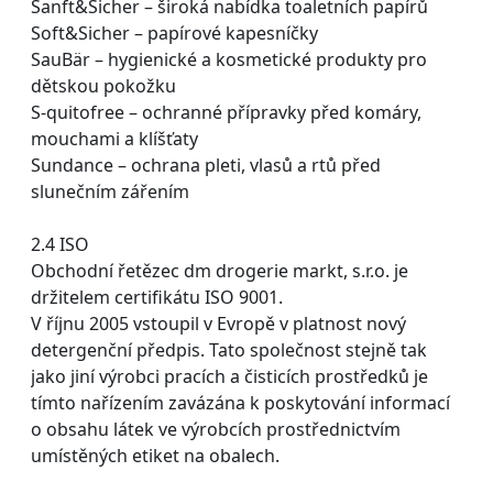
Sanft&Sicher – široká nabídka toaletních papírů
Soft&Sicher – papírové kapesníčky
SauBär – hygienické a kosmetické produkty pro
dětskou pokožku
S-quitofree – ochranné přípravky před komáry,
mouchami a klíšťaty
Sundance – ochrana pleti, vlasů a rtů před
slunečním zářením
2.4 ISO
Obchodní řetězec dm drogerie markt, s.r.o. je
držitelem certifikátu ISO 9001.
V říjnu 2005 vstoupil v Evropě v platnost nový
detergenční předpis. Tato společnost stejně tak
jako jiní výrobci pracích a čisticích prostředků je
tímto nařízením zavázána k poskytování informací
o obsahu látek ve výrobcích prostřednictvím
umístěných etiket na obalech.