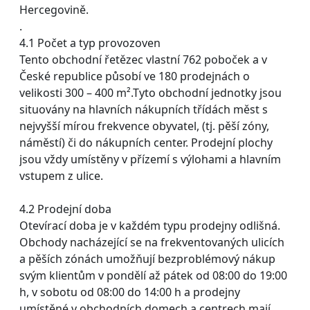
Hercegovině.
.
4.1 Počet a typ provozoven
Tento obchodní řetězec vlastní 762 poboček a v
České republice působí ve 180 prodejnách o
velikosti 300 – 400 m².Tyto obchodní jednotky jsou
situovány na hlavních nákupních třídách měst s
nejvyšší mírou frekvence obyvatel, (tj. pěší zóny,
náměstí) či do nákupních center. Prodejní plochy
jsou vždy umístěny v přízemí s výlohami a hlavním
vstupem z ulice.
4.2 Prodejní doba
Otevírací doba je v každém typu prodejny odlišná.
Obchody nacházející se na frekventovaných ulicích
a pěších zónách umožňují bezproblémový nákup
svým klientům v pondělí až pátek od 08:00 do 19:00
h, v sobotu od 08:00 do 14:00 h a prodejny
umístěné v obchodních domech a centrech mají