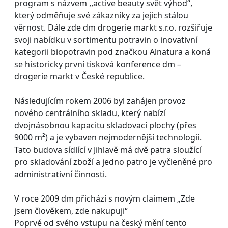
program s názvem ,,active beauty svět výhod“,
který odměňuje své zákazníky za jejich stálou
věrnost. Dále zde dm drogerie markt s.r.o. rozšiřuje
svoji nabídku v sortimentu potravin o inovativní
kategorii biopotravin pod značkou Alnatura a koná
se historicky první tisková konference dm –
drogerie markt v České republice.
Následujícím rokem 2006 byl zahájen provoz
nového centrálního skladu, který nabízí
dvojnásobnou kapacitu skladovací plochy (přes
9000 m²) a je vybaven nejmodernější technologií.
Tato budova sídlící v Jihlavě má dvě patra sloužící
pro skladování zboží a jedno patro je vyčleněné pro
administrativní činnosti.
V roce 2009 dm přichází s novým claimem „Zde
jsem člověkem, zde nakupuji“
Poprvé od svého vstupu na český mění tento