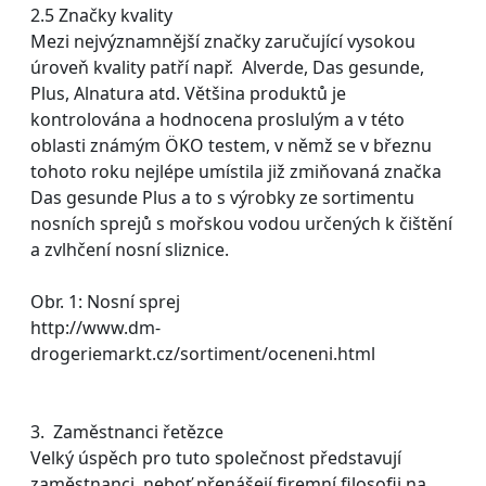
2.5 Značky kvality
Mezi nejvýznamnější značky zaručující vysokou
úroveň kvality patří např. Alverde, Das gesunde,
Plus, Alnatura atd. Většina produktů je
kontrolována a hodnocena proslulým a v této
oblasti známým ÖKO testem, v němž se v březnu
tohoto roku nejlépe umístila již zmiňovaná značka
Das gesunde Plus a to s výrobky ze sortimentu
nosních sprejů s mořskou vodou určených k čištění
a zvlhčení nosní sliznice.
Obr. 1: Nosní sprej
http://www.dm-
drogeriemarkt.cz/sortiment/oceneni.html
3. Zaměstnanci řetězce
Velký úspěch pro tuto společnost představují
zaměstnanci, neboť přenášejí firemní filosofii na