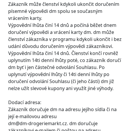
Zákazník může členství kdykoli ukončit doručením
písemné výpovědi dm spolu se současným
vrácením karty.
Výpovědní lhůta činí 14 dnů a počíná běžet dnem
doručení výpovědi a vrácení karty dm. dm může
členství zákazníka v programu kdykoli ukončit i bez
udání důvodu doručením výpovědi zákazníkovi.
Výpovědní lhůta činí 14 dnů. Členství končí rovněž
uplynutím 14ti denní lhůty poté, co zákazník doručí
dm byť i jen částečné odvolání Souhlasu. Po
uplynutí výpovědní lhůty či 14ti denní lhůty po
doručení odvolání Souhlasu (či jeho části) dm již
nelze užít slevové kupony ani využít jiné výhody.
Dodací adresa:
Zákazník doručuje dm na adresu jejího sídla či na
její e-mailovou adresu
dm@dm-drogeriemarkt.cz. dm doručuje
zákazníkovi e-mailem či poštou na adresu