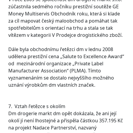
zúčastnila sedmého ročníku prestižní soutěže GE
Money Multiservis Obchodník roku, která si klade
za cíl mapovat český maloobchod a pomáhat tak
spotřebitelům s orientací na trhu a stala se tak
vítězem v kategorii V Prodejce drogistického zboží.
Dále byla obchodnímu řetězci dm v lednu 2008
udělena prestižní cena „Salute to Excellence Award“
od mezinárodní organizace „Private Label
Manufacturer Association“ (PLMA). Tímto
vyznamenáním se dostalo nejvyššího možného
uznání výrobkům dm vlastních značek.
7. Vztah řetězce s okolím
Dm drogerie markt dm opět dokázala, že ani její
okolí jí není lhostejné a přispěla částkou 357.195 Kč
na projekt Nadace Partnerství, nazvaný