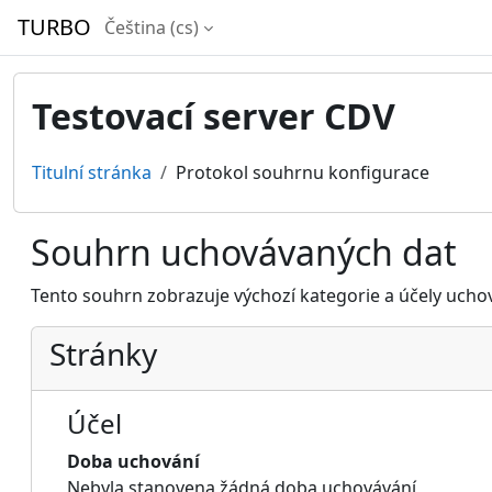
Přejít k hlavnímu obsahu
TURBO
Čeština ‎(cs)‎
Testovací server CDV
Titulní stránka
Protokol souhrnu konfigurace
Souhrn uchovávaných dat
Tento souhrn zobrazuje výchozí kategorie a účely uchová
Stránky
Účel
Doba uchování
Nebyla stanovena žádná doba uchovávání