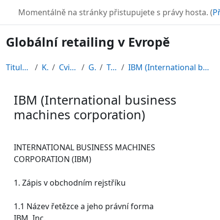
Přejít k hlavnímu obsahu
TURBO
Momentálně na stránky přistupujete s právy hosta. (
Př
Globální retailing v Evropě
Titulní stránka
Kurzy
Cvičné kurzy
GRE08
Topic 11
IBM (International business machines corporation)
IBM (International business
machines corporation)
Požadavky na absolvování
INTERNATIONAL BUSINESS MACHINES
CORPORATION (IBM)
1. Zápis v obchodním rejstříku
1.1 Název řetězce a jeho právní forma
IBM, Inc.