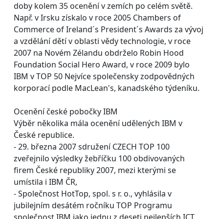
doby kolem 35 ocenění v zemích po celém světě.
Např. v Irsku získalo v roce 2005 Chambers of
Commerce of Ireland´s President´s Awards za vývoj
a vzdělání dětí v oblasti vědy technologie, v roce
2007 na Novém Zélandu obdrželo Robin Hood
Foundation Social Hero Award, v roce 2009 bylo
IBM v TOP 50 Nejvíce společensky zodpovědných
korporací podle MacLean's, kanadského týdeníku.
Ocenění české pobočky IBM
Výběr několika mála ocenění udělených IBM v
České republice.
- 29. března 2007 sdružení CZECH TOP 100
zveřejnilo výsledky žebříčku 100 obdivovaných
firem České republiky 2007, mezi kterými se
umístila i IBM ČR,
- Společnost HotTop, spol. s r. o., vyhlásila v
jubilejním desátém ročníku TOP Programu
společnost IBM jako jednu z deseti nejlepších ICT