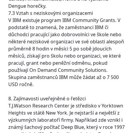
Dengue horečky.
7.3 Vztah s neziskovými organizacemi
V IBM existuje program IBM Community Grants. V
podstatě to znamená, že zaměstnanci IBM či
důchodci pracující jako dobrovolníci ve škole nebo
některé neziskové organizaci ve své oblasti alespoň
průměrně 8 hodin v měsíci 5 po sobě jdoucích
měsíců, získají pro školu nebo organizaci, ve které
pracují, grant nebo peněžní odměnu, pokud
používají On Demand Community Solutions.
Skupina zaměstnanců IBM může žádat až o 7 500
USD ročně.
8. Zajímavosti uveřejněné o řetězci
T.J.Watson Research Center je středisko v Yorktown
Heights ve státě New York. Je nejstarší a největší z
výzkumných laboratoří firmy. Například zde vznikl i
známý šachový počítač Deep Blue, který v roce 1997