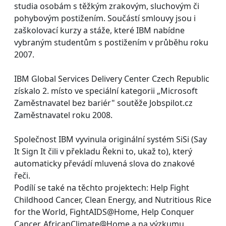
studia osobám s těžkým zrakovým, sluchovým či
pohybovým postižením. Součástí smlouvy jsou i
zaškolovací kurzy a stáže, které IBM nabídne
vybraným studentům s postižením v průběhu roku
2007.
IBM Global Services Delivery Center Czech Republic
získalo 2. místo ve speciální kategorii „Microsoft
Zaměstnavatel bez bariér" soutěže Jobspilot.cz
Zaměstnavatel roku 2008.
Společnost IBM vyvinula originální systém SiSi (Say
It Sign It čili v překladu Řekni to, ukaž to), který
automaticky převádí mluvená slova do znakové
řeči.
Podílí se také na těchto projektech: Help Fight
Childhood Cancer, Clean Energy, and Nutritious Rice
for the World, FightAIDS@Home, Help Conquer
Cancer, AfricanClimate@Home a na výzkumu