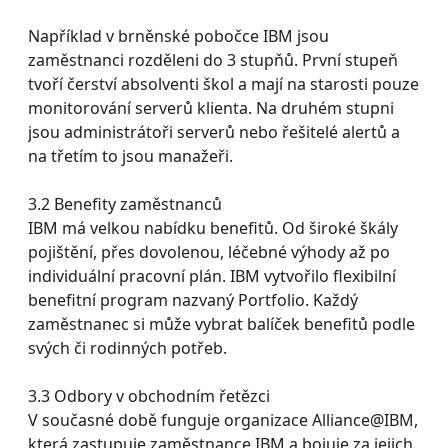
Například v brněnské pobočce IBM jsou
zaměstnanci rozděleni do 3 stupňů. První stupeň
tvoří čerství absolventi škol a mají na starosti pouze
monitorování serverů klienta. Na druhém stupni
jsou administrátoři serverů nebo řešitelé alertů a
na třetím to jsou manažeři.
3.2 Benefity zaměstnanců
IBM má velkou nabídku benefitů. Od široké škály
pojištění, přes dovolenou, léčebné výhody až po
individuální pracovní plán. IBM vytvořilo flexibilní
benefitní program nazvaný Portfolio. Každý
zaměstnanec si může vybrat balíček benefitů podle
svých či rodinných potřeb.
3.3 Odbory v obchodním řetězci
V současné době funguje organizace Alliance@IBM,
která zastupuje zaměstnance IBM a bojuje za jejich