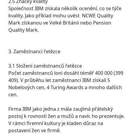
2.5 Značky kvality
Společnost IBM získala několik ocenění, co se týče
kvality. Jako příklad mohu uvést NCWE Quality
Mark získanou ve Velké Británii nebo Pension
Quality Mark.
3. Zaměstnanci řetězce
3.1 Složení zaměstnanců řetězce
Počet zaměstnanců loni dosáhl téměř 400 000 (399
409). V průběhu let zaměstnanci IBM získali 5
Nobelových cen, 4 Turing Awards a mnoho dalších
cen.
Firma IBM jako jedna z mála zaujímá přátelský
postoj k rovnosti žen a mužů a navíc ho prezentuje.
V rámci firemní kultury je kladen důraz na
postavení žen ve firmě.