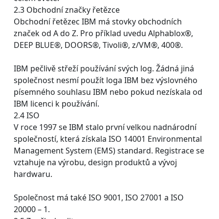
2.3 Obchodní značky řetězce
Obchodní řetězec IBM má stovky obchodních
značek od A do Z. Pro příklad uvedu Alphablox®,
DEEP BLUE®, DOORS®, Tivoli®, z/VM®, 400®.
IBM pečlivě střeží používání svých log. Žádná jiná
společnost nesmí použít loga IBM bez výslovného
písemného souhlasu IBM nebo pokud nezískala od
IBM licenci k používání.
2.4 ISO
V roce 1997 se IBM stalo první velkou nadnárodní
společností, která získala ISO 14001 Environmental
Management System (EMS) standard. Registrace se
vztahuje na výrobu, design produktů a vývoj
hardwaru.
Společnost má také ISO 9001, ISO 27001 a ISO
20000 – 1.