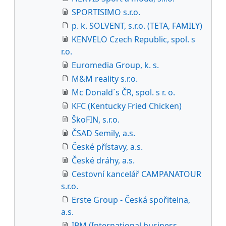
SPORTISIMO s.r.o.
p. k. SOLVENT, s.r.o. (TETA, FAMILY)
KENVELO Czech Republic, spol. s
r.o.
Euromedia Group, k. s.
M&M reality s.r.o.
Mc Donald´s ČR, spol. s r. o.
KFC (Kentucky Fried Chicken)
ŠkoFIN, s.r.o.
ČSAD Semily, a.s.
České přístavy, a.s.
České dráhy, a.s.
Cestovní kancelář CAMPANATOUR
s.r.o.
Erste Group - Česká spořitelna,
a.s.
IBM (International business