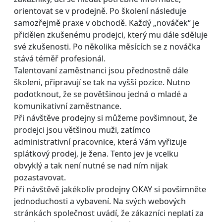
orientovat se v prodejně. Po školení následuje
samozřejmě praxe v obchodě. Každý „nováček“ je
přidělen zkušenému prodejci, který mu dále sděluje
své zkušenosti. Po několika měsících se z nováčka
stává téměř profesionál.
Talentovaní zaměstnanci jsou přednostně dále
školeni, připravují se tak na vyšší pozice. Nutno
podotknout, že se povětšinou jedná o mladé a
komunikativní zaměstnance.
Při návštěve prodejny si můžeme povšimnout, že
prodejci jsou většinou muži, zatímco
administrativní pracovnice, která Vám vyřizuje
splátkový prodej, je žena. Tento jev je vcelku
obvyklý a tak není nutné se nad ním nijak
pozastavovat.
Při návštěvě jakékoliv prodejny OKAY si povšimněte
jednoduchosti a vybavení. Na svých webových
stránkách společnost uvádí, že zákazníci neplatí za