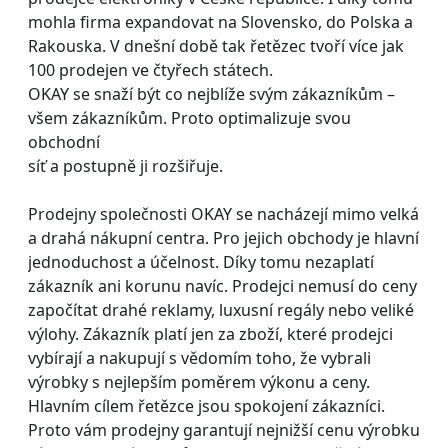
mohla firma expandovat na Slovensko, do Polska a
Rakouska. V dnešní době tak řetězec tvoří více jak
100 prodejen ve čtyřech státech.
OKAY se snaží být co nejblíže svým zákazníkům –
všem zákazníkům. Proto optimalizuje svou
obchodní
síť a postupně ji rozšiřuje.
Prodejny společnosti OKAY se nacházejí mimo velká
a drahá nákupní centra. Pro jejich obchody je hlavní
jednoduchost a účelnost. Díky tomu nezaplatí
zákazník ani korunu navíc. Prodejci nemusí do ceny
započítat drahé reklamy, luxusní regály nebo veliké
výlohy. Zákazník platí jen za zboží, které prodejci
vybírají a nakupují s vědomím toho, že vybrali
výrobky s nejlepším poměrem výkonu a ceny.
Hlavním cílem řetězce jsou spokojení zákazníci.
Proto vám prodejny garantují nejnižší cenu výrobku