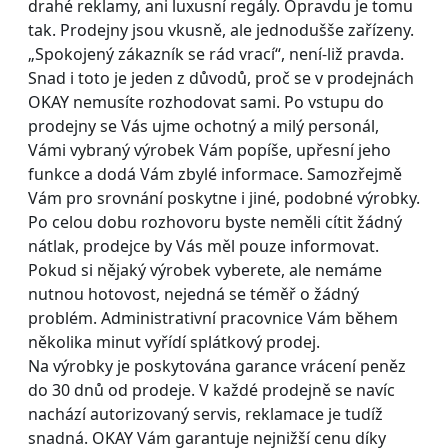
drahé reklamy, ani luxusní regály. Opravdu je tomu
tak. Prodejny jsou vkusně, ale jednodušše zařízeny.
„Spokojený zákazník se rád vrací“, není-liž pravda.
Snad i toto je jeden z důvodů, proč se v prodejnách
OKAY nemusíte rozhodovat sami. Po vstupu do
prodejny se Vás ujme ochotný a milý personál,
Vámi vybraný výrobek Vám popíše, upřesní jeho
funkce a dodá Vám zbylé informace. Samozřejmě
Vám pro srovnání poskytne i jiné, podobné výrobky.
Po celou dobu rozhovoru byste neměli cítit žádný
nátlak, prodejce by Vás měl pouze informovat.
Pokud si nějaký výrobek vyberete, ale nemáme
nutnou hotovost, nejedná se téměř o žádný
problém. Administrativní pracovnice Vám během
několika minut vyřídí splátkový prodej.
Na výrobky je poskytována garance vrácení peněz
do 30 dnů od prodeje. V každé prodejně se navíc
nachází autorizovaný servis, reklamace je tudíž
snadná. OKAY Vám garantuje nejnižší cenu díky