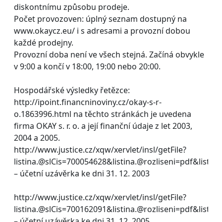
diskontnímu způsobu prodeje.
Počet provozoven: úplný seznam dostupný na
www.okaycz.eu/ i s adresami a provozní dobou
každé prodejny.
Provozní doba není ve všech stejná. Začíná obvykle
v 9:00 a končí v 18:00, 19:00 nebo 20:00.
Hospodářské výsledky řetězce:
http://ipoint.financninoviny.cz/okay-s-r-
o.1863996.html na těchto stránkách je uvedena
firma OKAY s. r. o. a její finanční údaje z let 2003,
2004 a 2005.
http://www.justice.cz/xqw/xervlet/insl/getFile?
listina.@slCis=700054628&listina.@rozliseni=pdf&lis
– účetní uzávěrka ke dni 31. 12. 2003
http://www.justice.cz/xqw/xervlet/insl/getFile?
listina.@slCis=700162091&listina.@rozliseni=pdf&list
– účetní uzávěrka ke dni 31. 12. 2005