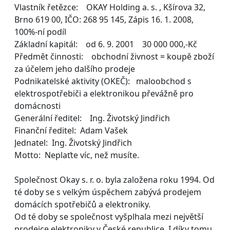
Vlastník řetězce: OKAY Holding a. s. , Kšírova 32,
Brno 619 00, IČO: 268 95 145, Zápis 16. 1. 2008,
100%-ní podíl
Základní kapitál: od 6. 9. 2001 30 000 000,-Kč
Předmět činnosti: obchodní živnost = koupě zboží
za účelem jeho dalšího prodeje
Podnikatelské aktivity (OKEČ): maloobchod s
elektrospotřebiči a elektronikou převážně pro
domácnosti
Generální ředitel: Ing. Životský Jindřich
Finanční ředitel: Adam Vašek
Jednatel: Ing. Životský Jindřich
Motto: Neplaťte víc, než musíte.
Společnost Okay s. r. o. byla založena roku 1994. Od
té doby se s velkým úspěchem zabývá prodejem
domácích spotřebičů a elektroniky.
Od té doby se společnost vyšplhala mezi největší
prodejce elektroniky v České republice. I díky tomu