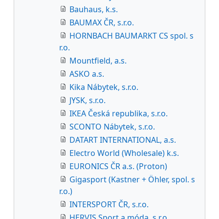
Bauhaus, k.s.
BAUMAX ČR, s.r.o.
HORNBACH BAUMARKT CS spol. s
r.o.
Mountfield, a.s.
ASKO a.s.
Kika Nábytek, s.r.o.
JYSK, s.r.o.
IKEA Česká republika, s.r.o.
SCONTO Nábytek, s.r.o.
DATART INTERNATIONAL, a.s.
Electro World (Wholesale) k.s.
EURONICS ČR a.s. (Proton)
Gigasport (Kastner + Öhler, spol. s
r.o.)
INTERSPORT ČR, s.r.o.
HERVIS Sport a móda, s.r.o.