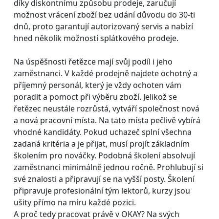
díky diskontnímu způsobu prodeje, zaručují
možnost vrácení zboží bez udání důvodu do 30-ti
dnů, proto garantují autorizovaný servis a nabízí
hned několik možností splátkového prodeje.
Na úspěšnosti řetězce mají svůj podíl i jeho
zaměstnanci. V každé prodejně najdete ochotný a
příjemný personál, který je vždy ochoten vám
poradit a pomoct při výběru zboží. Jelikož se
řetězec neustále rozrůstá, vytváří společnost nová
a nová pracovní místa. Na tato místa pečlivě vybírá
vhodné kandidáty. Pokud uchazeč splní všechna
zadaná kritéria a je přijat, musí projít základním
školením pro nováčky. Podobná školení absolvují
zaměstnanci minimálně jednou ročně. Prohlubují si
své znalosti a připravují se na vyšší posty. Školení
připravuje profesionální tým lektorů, kurzy jsou
ušity přímo na míru každé pozici.
A proč tedy pracovat právě v OKAY? Na svých