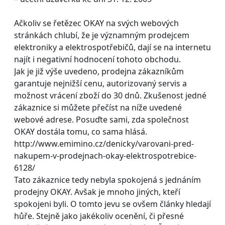
Ačkoliv se řetězec OKAY na svých webových
stránkách chlubí, že je významným prodejcem
elektroniky a elektrospotřebičů, dají se na internetu
najít i negativní hodnocení tohoto obchodu.
Jak je již výše uvedeno, prodejna zákazníkům
garantuje nejnižší cenu, autorizovaný servis a
možnost vrácení zboží do 30 dnů. Zkušenost jedné
zákaznice si můžete přečíst na níže uvedené
webové adrese. Posuďte sami, zda společnost
OKAY dostála tomu, co sama hlásá.
http://www.emimino.cz/denicky/varovani-pred-
nakupem-v-prodejnach-okay-elektrospotrebice-
6128/
Tato zákaznice tedy nebyla spokojená s jednáním
prodejny OKAY. Avšak je mnoho jiných, kteří
spokojeni byli. O tomto jevu se ovšem články hledají
hůře. Stejně jako jakékoliv ocenění, či přesné