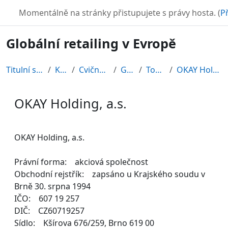
Přejít k hlavnímu obsahu
TURBO
Momentálně na stránky přistupujete s právy hosta. (
Př
Globální retailing v Evropě
Titulní stránka
Kurzy
Cvičné kurzy
GRE08
Topic 11
OKAY Holding, a.s.
OKAY Holding, a.s.
Požadavky na absolvování
OKAY Holding, a.s.
Právní forma: akciová společnost
Obchodní rejstřík: zapsáno u Krajského soudu v
Brně 30. srpna 1994
IČO: 607 19 257
DIČ: CZ60719257
Sídlo: Kšírova 676/259, Brno 619 00