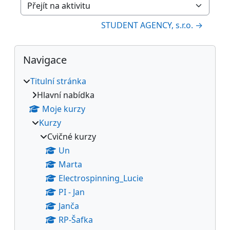
Přejít na aktivitu
STUDENT AGENCY, s.r.o. →
Bloky
Přeskočit: Navigace
Navigace
Titulní stránka
Hlavní nabídka
Moje kurzy
Kurzy
Cvičné kurzy
Un
Marta
Electrospinning_Lucie
PI - Jan
Janča
RP-Šafka