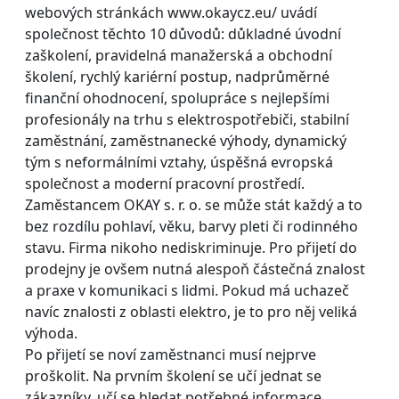
webových stránkách www.okaycz.eu/ uvádí
společnost těchto 10 důvodů: důkladné úvodní
zaškolení, pravidelná manažerská a obchodní
školení, rychlý kariérní postup, nadprůměrné
finanční ohodnocení, spolupráce s nejlepšími
profesionály na trhu s elektrospotřebiči, stabilní
zaměstnání, zaměstnanecké výhody, dynamický
tým s neformálními vztahy, úspěšná evropská
společnost a moderní pracovní prostředí.
Zaměstancem OKAY s. r. o. se může stát každý a to
bez rozdílu pohlaví, věku, barvy pleti či rodinného
stavu. Firma nikoho nediskriminuje. Pro přijetí do
prodejny je ovšem nutná alespoň částečná znalost
a praxe v komunikaci s lidmi. Pokud má uchazeč
navíc znalosti z oblasti elektro, je to pro něj veliká
výhoda.
Po přijetí se noví zaměstnanci musí nejprve
proškolit. Na prvním školení se učí jednat se
zákazníky, učí se hledat potřebné informace,