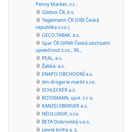
Penny Market, s.r...
Globus ČR, k.s.
Tegelmann ČR (OBI Česká
republika s.r.o.)
GECO TABAK, a.s.
Spar ČR (SPAR Česká obchodní
společnost s.r.o., IN...
PEAL, a.s.
Žabka, a.s.
ENAPO OBCHODNÍ a.s.
dm drogerie markt s.r.o.
SCHLECKER a.s.
ROSSMANN, spol. s r. o.
KANZELSBERGER a.s.
NEOLUXOR, s.r.o.
BETA Dobrovský v.o.s.
Levné knihy a. s.