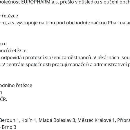
polečnost EUROPHARM a.s. přešlo v důsledku sloučení obcho
 řetězce
m, a.s. vystupuje na trhu pod obchodní značkou Pharmala
zce
anců řetězce
odpovídá i profesní složení zaměstnanců. V lékárnách jsou
. V centrále společnosti pracují manažeři a administrativní 
odního řetězce
n
 ČR.
 Beroun 1, Kolín 1, Mladá Boleslav 3, Městec Králové 1, Příbr
– Brno 3