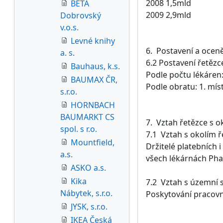
2008 1,5mld
BETA
2009 2,9mld
Dobrovský
v.o.s.
Levné knihy
6. Postavení a oceně
a. s.
6.2 Postavení řetězc
Bauhaus, k.s.
Podle počtu lékáren:
BAUMAX ČR,
Podle obratu: 1. mís
s.r.o.
HORNBACH
BAUMARKT CS
7. Vztah řetězce s o
spol. s r.o.
7.1 Vztah s okolím ř
Mountfield,
Držitelé platebních
a.s.
všech lékárnách Pha
ASKO a.s.
Kika
7.2 Vztah s územní
Nábytek, s.r.o.
Poskytování pracovn
JYSK, s.r.o.
IKEA Česká