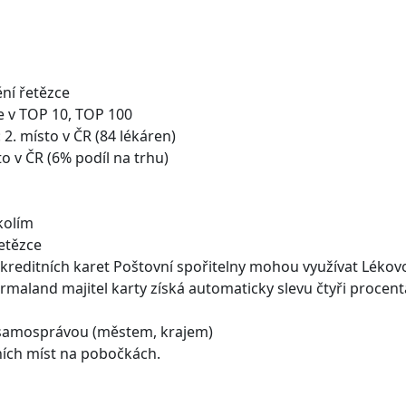
ní řetězce
e v TOP 10, TOP 100
 2. místo v ČR (84 lékáren)
to v ČR (6% podíl na trhu)
kolím
etězce
 i kreditních karet Poštovní spořitelny mohou využívat Lék
rmaland majitel karty získá automaticky slevu čtyři procen
 samosprávou (městem, krajem)
ích míst na pobočkách.