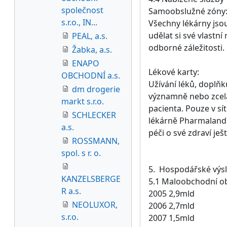
společnost
Samoobslužné zóny
s.r.o., IN...
Všechny lékárny jso
udělat si své vlastní
PEAL, a.s.
odborné záležitosti.
Žabka, a.s.
ENAPO
Lékové karty:
OBCHODNÍ a.s.
Užívání léků, doplň
dm drogerie
významně nebo zcela
markt s.r.o.
pacienta. Pouze v sí
SCHLECKER
lékárně Pharmaland 
a.s.
péči o své zdraví ješ
ROSSMANN,
spol. s r. o.
5. Hospodářské výsl
KANZELSBERGE
5.1 Maloobchodní ob
R a.s.
2005 2,9mld
NEOLUXOR,
2006 2,7mld
s.r.o.
2007 1,5mld