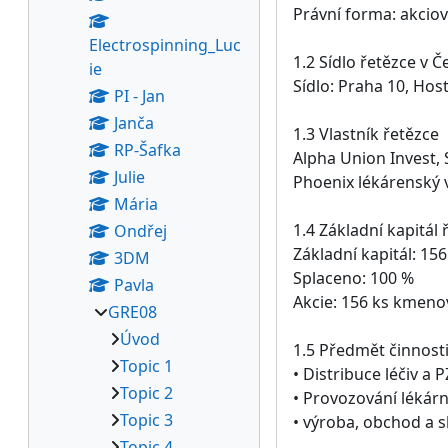
Právní forma: akcio
Electrospinning_Luc
1.2 Sídlo řetězce v 
ie
Sídlo: Praha 10, Hos
PI - Jan
Janča
1.3 Vlastník řetězce
RP-Šafka
Alpha Union Invest, 
Julie
Phoenix lékárenský 
Mária
1.4 Základní kapitál 
Ondřej
Základní kapitál: 156
3DM
Splaceno: 100 %
Pavla
Akcie: 156 ks kmenov
GRE08
Úvod
1.5 Předmět činnost
Topic 1
• Distribuce léčiv a 
Topic 2
• Provozování lékárn
Topic 3
• výroba, obchod a 
Topic 4