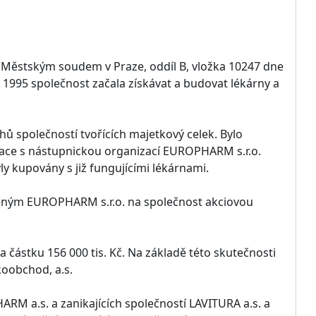
Městským soudem v Praze, oddíl B, vložka 10247 dne
 1995 společnost začala získávat a budovat lékárny a
 společností tvořících majetkový celek. Bylo
dace s nástupnickou organizací EUROPHARM s.r.o.
y kupovány s již fungujícími lékárnami.
zeným EUROPHARM s.r.o. na společnost akciovou
částku 156 000 tis. Kč. Na základě této skutečnosti
koobchod, a.s.
RM a.s. a zanikajících společností LAVITURA a.s. a