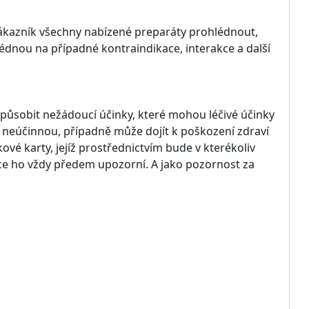
ákazník všechny nabízené preparáty prohlédnout,
ohlédnou na případné kontraindikace, interakce a další
působit nežádoucí účinky, které mohou léčivé účinky
 neúčinnou, případně může dojít k poškození zdraví
ové karty, jejíž prostřednictvím bude v kterékoliv
e ho vždy předem upozorní. A jako pozornost za