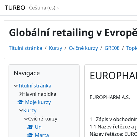
Přejít k hlavnímu obsahu
TURBO
Čeština ‎(cs)‎
Globální retailing v Evrop
Titulní stránka
Kurzy
Cvičné kurzy
GRE08
Topi
Bloky
Přeskočit: Navigace
Navigace
EUROPHAR
Titulní stránka
Požadavky na absol
Hlavní nabídka
EUROPHARM A.S.
Moje kurzy
Kurzy
Cvičné kurzy
1. Zápis v obchodním
1.1 Název řetězce a 
Un
Název řetězce: EUR
Marta