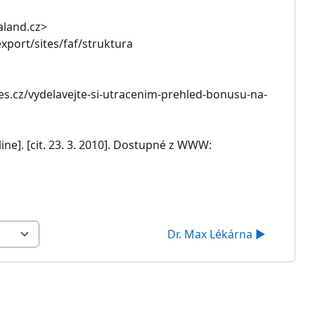
aland.cz>
export/sites/faf/struktura
dnes.cz/vydelavejte-si-utracenim-prehled-bonusu-na-
ine]. [cit. 23. 3. 2010]. Dostupné z WWW:
Dr. Max Lékárna ▶︎