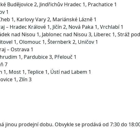
ské Budějovice 2, Jindřichův Hradec 1, Prachatice 1
ov 1
 Cheb 1, Karlovy Vary 2, Mariánské Lázně 1
j – Hradec Králové 1, Jičín 2, Nová Paka 1, Vrchlabí 1
rádek nad Nisou 1, Jablonec nad Nisou 3, Liberec 1, Stráž po
itovel 1, Olomouc 1, Šternberk 2, Uničov 1
aj – Ostrava 1
Chrudim 1, Pardubice 3, Přelouč 1
eň 7
n 1, Most 1, Teplice 1, Ústí nad Labem 1
ovice 1, Zlín 3
 jinou prodejní dobu. Obvykle se prodává od 7:30 do 18:00