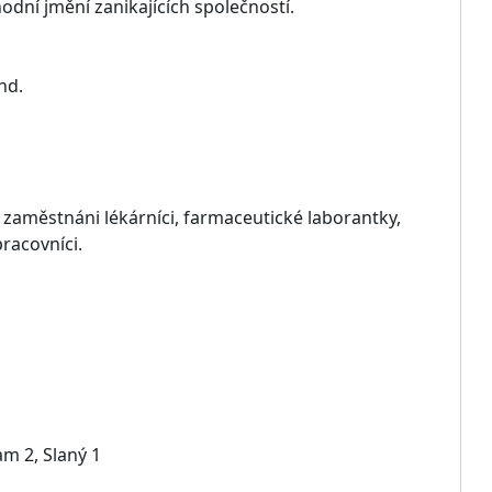
dní jmění zanikajících společností.
nd.
 zaměstnáni lékárníci, farmaceutické laborantky,
pracovníci.
am 2, Slaný 1