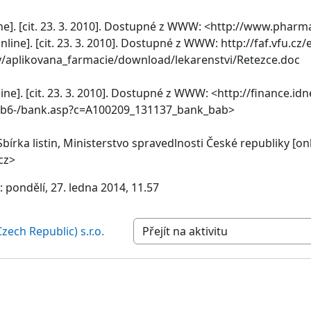
ne]. [cit. 23. 3. 2010]. Dostupné z WWW: <http://www.pharm
line]. [cit. 23. 3. 2010]. Dostupné z WWW: http://faf.vfu.cz/
y/aplikovana_farmacie/download/lekarenstvi/Retezce.doc
line]. [cit. 23. 3. 2010]. Dostupné z WWW: <http://finance.i
-pb6-/bank.asp?c=A100209_131137_bank_bab>
bírka listin, Ministerstvo spravedlnosti České republiky [onl
cz>
pondělí, 27. ledna 2014, 11.57
zech Republic) s.r.o.
Přejít na aktivitu