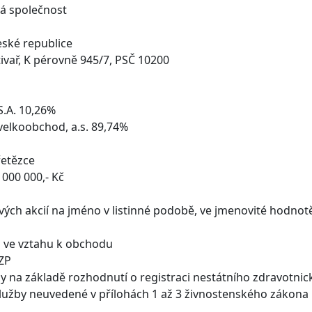
vá společnost
České republice
tivař, K pérovně 945/7, PSČ 10200
S.A. 10,26%
velkoobchod, a.s. 89,74%
řetězce
 000 000,- Kč
ých akcií na jméno v listinné podobě, ve jmenovité hodnotě
i ve vztahu k obchodu
PZP
y na základě rozhodnutí o registraci nestátního zdravotnick
služby neuvedené v přílohách 1 až 3 živnostenského zákona