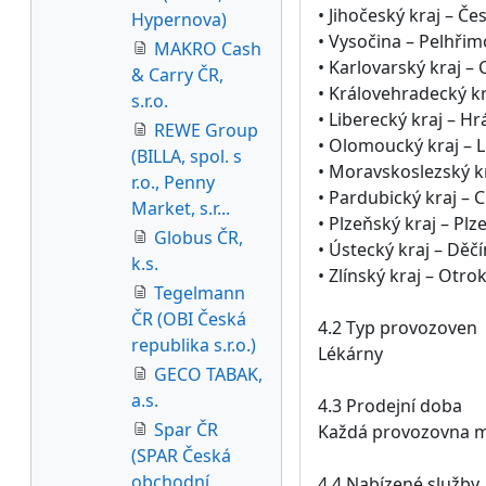
• Jihočeský kraj – Če
Hypernova)
• Vysočina – Pelhřim
MAKRO Cash
• Karlovarský kraj –
& Carry ČR,
• Královehradecký kra
s.r.o.
• Liberecký kraj – H
REWE Group
• Olomoucký kraj – L
(BILLA, spol. s
• Moravskoslezský kr
r.o., Penny
• Pardubický kraj – 
Market, s.r...
• Plzeňský kraj – Plz
Globus ČR,
• Ústecký kraj – Děčí
k.s.
• Zlínský kraj – Otrok
Tegelmann
ČR (OBI Česká
4.2 Typ provozoven
republika s.r.o.)
Lékárny
GECO TABAK,
a.s.
4.3 Prodejní doba
Spar ČR
Každá provozovna má
(SPAR Česká
obchodní
4.4 Nabízené služby