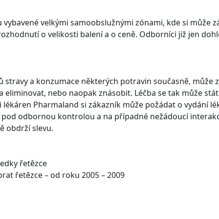
:
u vybavené velkými samoobslužnými zónami, kde si může z
 rozhodnutí o velikosti balení a o ceně. Odborníci již jen d
ků stravy a konzumace některých potravin současně, může z
 eliminovat, nebo naopak znásobit. Léčba se tak může stát
ti lékáren Pharmaland si zákazník může požádat o vydání lék
pod odbornou kontrolou a na případné nežádoucí interakc
tě obdrží slevu.
edky řetězce
rat řetězce – od roku 2005 – 2009