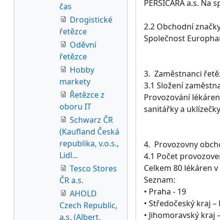
PERSICARA a.s. Na s
čas
Drogistické
2.2 Obchodní značky
řetězce
Společnost Europhar
Oděvní
řetězce
Hobby
3. Zaměstnanci řetě
markety
3.1 Složení zaměstn
Řetězce z
Provozování lékáren 
oboru IT
sanitářky a uklízečky
Schwarz ČR
(Kaufland Česká
republika, v.o.s.,
4. Provozovny obch
Lidl...
4.1 Počet provozove
Celkem 80 lékáren v
Tesco Stores
Seznam:
ČR a.s.
• Praha - 19
AHOLD
• Středočeský kraj –
Czech Republic,
• Jihomoravský kraj 
a.s. (Albert,