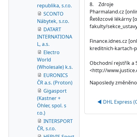
8. Zdroje
republika, s.r.o.
Pharmaland.cz [onli
SCONTO
Řetězcové lékárny [on
Nábytek, s.r.o.
fakulty/sekce_ustav
DATART
INTERNATIONA
Finance.idnes.cz [on
L, a.s.
kreditnich-kartach
Electro
World
Obchodní rejstřík a S
(Wholesale) k.s.
<http://www.justice.
EURONICS
ČR a.s. (Proton)
Naposledy změněno: 
Gigasport
(Kastner +
◀︎ DHL Express (C
Öhler, spol. s
r.o.)
INTERSPORT
ČR, s.r.o.
HERVIS Sport