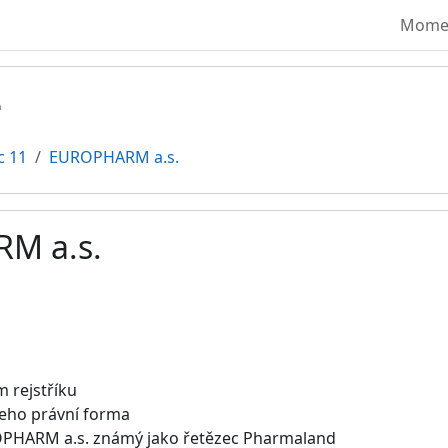
Moment
ě
c 11
EUROPHARM a.s.
M a.s.
vování
 rejstříku
jeho právní forma
OPHARM a.s. známý jako řetězec Pharmaland