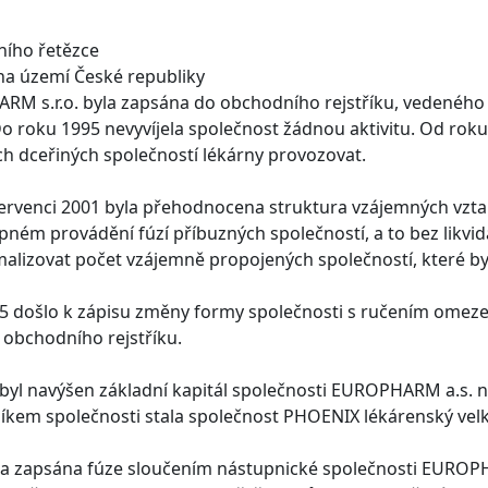
ního řetězce
 na území České republiky
M s.r.o. byla zapsána do obchodního rejstříku, vedeného 
Do roku 1995 nevyvíjela společnost žádnou aktivitu. Od roku
ch dceřiných společností lékárny provozovat.
ervenci 2001 byla přehodnocena struktura vzájemných vztahů
ném provádění fúzí příbuzných společností, a to bez likvi
malizovat počet vzájemně propojených společností, které byl
05 došlo k zápisu změny formy společnosti s ručením ome
obchodního rejstříku.
yl navýšen základní kapitál společnosti EUROPHARM a.s. na 
níkem společnosti stala společnost PHOENIX lékárenský vel
yla zapsána fúze sloučením nástupnické společnosti EUROPHA