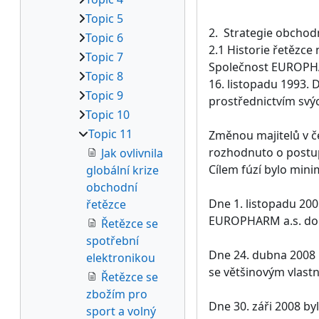
Topic 5
2. Strategie obchod
Topic 6
2.1 Historie řetězce
Topic 7
Společnost EUROPHAR
Topic 8
16. listopadu 1993. 
Topic 9
prostřednictvím svý
Topic 10
Topic 11
Změnou majitelů v č
rozhodnuto o postup
Jak ovlivnila
Cílem fúzí bylo mini
globální krize
obchodní
Dne 1. listopadu 20
řetězce
EUROPHARM a.s. do 
Řetězce se
spotřební
Dne 24. dubna 2008 b
elektronikou
se většinovým vlast
Řetězce se
zbožím pro
Dne 30. záři 2008 b
sport a volný