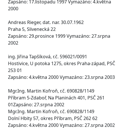
Zapsáno: 17.listopadu 1997 Vymazáno: 4.května
2000
Andreas Rieger, dat. nar. 30.07.1962
Praha 5, Slivenecká 22
Zapsáno: 29.prosince 1999 Vymazáno: 27.srpna
2002
ing. Jiřina Tapšíková, r.č. 596021/0091
Hostivice, U potoka 1275, okres Praha-západ, PSČ
253 01
Zapsáno: 4.května 2000 Vymazáno: 23.srpna 2003
Mgr.Ing. Martin Kofroň, r.č. 690828/1149
Příbram 5-Zdaboř, Na Planinách 401, PSČ 261
01Zapsáno: 27.srpna 2002
Mgr.Ing. Martin Kofroň, r.č. 690828/1149
Dolní Hbity 57, okres Příbram, PSČ 262 62
Zapsáno: 4.května 2000 Vymazáno: 27.srpna 2002