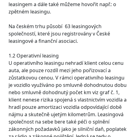
leasingem a dále také můžeme hovořit např.: o
zpětném leasingu.
Na českém trhu působí 63 leasingových
společností, které jsou registrovány v České
leasingové a finanční asociaci.
1.2 Operativní leasing
U operativního leasingu nehradí klient celou cenu
auta, ale pouze rozdíl mezi jeho pořizovací a
zůstatkovou cenou. V rámci operativního leasingu
je vozidlo využíváno po smluvně dohodnutou dobu
nebo smluvně dohodnutý počet km viz graf č. 1,
klient nenese rizika spojená s vlastnictvím vozidla a
hradí pouze amortizaci vozidla odpovídající době
nájmu a skutečně ujetým kilometrům. Leasingová
společnost na sebe bere také péči o splnění
zákonných požadavků jako je silniční daň, poplatek
za rádio a zákonné pojištění. Jedná se tedy o