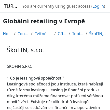
Skip to main content
TURBO
You are currently using guest access (
Log in
)
Globální retailing v Evropě
Home
Courses
Cvičné kurzy
GRE08
Topic 11
ŠkoFIN, s.r.o.
ŠkoFIN, s.r.o.
Completion requirements
ŠKOFIN S.R.O.
1 Co je leasingová společnost ?
Leasingové společnosti jsou instituce, které nabízejí
různé formy leasingu. Leasing je finanční produkt
díky, kterému můžeme financovat pořízení většinou
movité věci. Existuje několik druhů leasingů,
nejčastěji se setkáváme s finančním a operativním