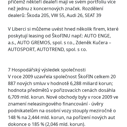
přičemž někteří dealeři mají ve svém portfoliu více
než jednu z koncernových značek. Rozdělení
dealerů: Škoda 205, VW 55, Audi 26, SEAT 39
V Liberci si můžeme uvést hned několik firem, které
poskytují leasing od ŠkoFINU např.: AUTO ENGE,
a.s., AUTO GREMOS, spol. s r.o., Zdeněk Kučera –
AUTOSPORT, AUTOTREND, spol. s r.o.
7 Hospodářský výsledek společnosti
V roce 2009 uzavřela společnost ŠkoFIN celkem 20
887 nových smluv v hodnotě 6,288 miliard korun;
hodnota předmětů v pořizovacích cenách dosáhla
6,709 mld. korun. Nové obchody byly v roce 2009 ve
znamení neleasingového financování - úvěry
podnikatelům na osobní vozy stouply meziročně o
148 % na 2,444 mld. korun, na pořízení nových aut
dokonce o 185 % (2,046 mld. korun).