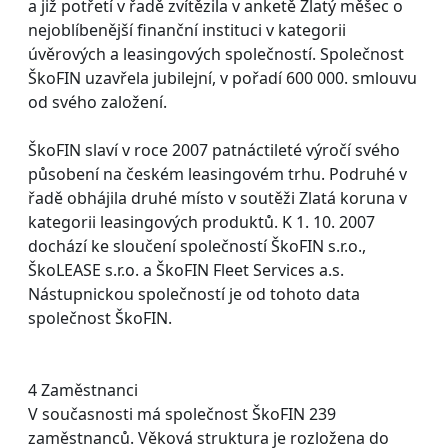
a již potřetí v řadě zvítězila v anketě Zlatý měšec o
nejoblíbenější finanční instituci v kategorii
úvěrových a leasingových společností. Společnost
ŠkoFIN uzavřela jubilejní, v pořadí 600 000. smlouvu
od svého založení.
ŠkoFIN slaví v roce 2007 patnáctileté výročí svého
působení na českém leasingovém trhu. Podruhé v
řadě obhájila druhé místo v soutěži Zlatá koruna v
kategorii leasingových produktů. K 1. 10. 2007
dochází ke sloučení společností ŠkoFIN s.r.o.,
ŠkoLEASE s.r.o. a ŠkoFIN Fleet Services a.s.
Nástupnickou společností je od tohoto data
společnost ŠkoFIN.
4 Zaměstnanci
V současnosti má společnost ŠkoFIN 239
zaměstnanců. Věková struktura je rozložena do