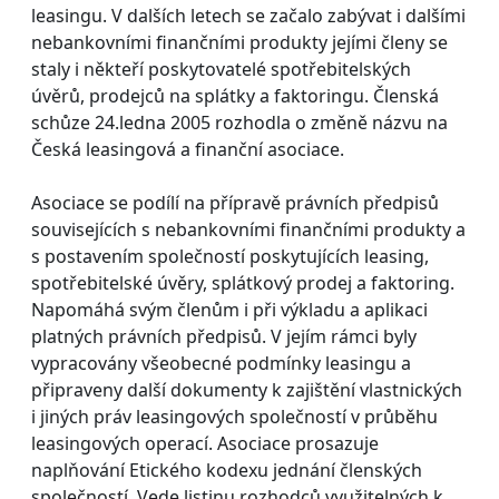
leasingu. V dalších letech se začalo zabývat i dalšími
nebankovními finančními produkty jejími členy se
staly i někteří poskytovatelé spotřebitelských
úvěrů, prodejců na splátky a faktoringu. Členská
schůze 24.ledna 2005 rozhodla o změně názvu na
Česká leasingová a finanční asociace.
Asociace se podílí na přípravě právních předpisů
souvisejících s nebankovními finančními produkty a
s postavením společností poskytujících leasing,
spotřebitelské úvěry, splátkový prodej a faktoring.
Napomáhá svým členům i při výkladu a aplikaci
platných právních předpisů. V jejím rámci byly
vypracovány všeobecné podmínky leasingu a
připraveny další dokumenty k zajištění vlastnických
i jiných práv leasingových společností v průběhu
leasingových operací. Asociace prosazuje
naplňování Etického kodexu jednání členských
společností. Vede listinu rozhodců využitelných k