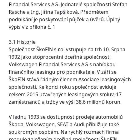
Financial Services AG. Jednatelé společnosti Stefan
Rasche a Ing. Jiřina Tapšíková. Předmětem
podnikání je poskytování půjček a úvěrů. Úplný
výpis viz příloha č. 1
3.1 Historie
Společnost ŠkoFIN s.r.o. vstupuje na trh 10. Srpna
1992 jako stoprocentní dceřiná společnosti
Volkswagen Financial Services AG s nabídkou
finančního leasingu pro podnikatele. V září se
ŠkoFIN stává řádným členem Asociace leasingových
společností. Ke konci roku společnost eviduje
celkem 2015 uzavřených leasingových smluv, 17
zaměstnanců a tržby ve výši 38,6 milionů korun.
V lednu 1993 se dostupnost prodeje automobilů
Škoda, Volkswagen, SEAT a Audi přibližuje také
soukromým osobám. Na rychlý rozmach firma
reaguje založením dceřiné společnosti ŠkoFIN