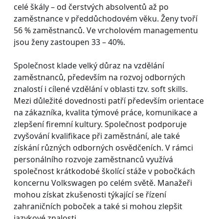
celé škály – od čerstvých absolventů až po
zaměstnance v předdůchodovém věku. Ženy tvoří
56 % zaměstnanců. Ve vrcholovém managementu
jsou ženy zastoupen 33 – 40%.
Společnost klade velký důraz na vzdělání
zaměstnanců, především na rozvoj odborných
znalostí i cílené vzdělání v oblasti tzv. soft skills.
Mezi důležité dovednosti patří především orientace
na zákazníka, kvalita týmové práce, komunikace a
zlepšení firemní kultury. Společnost podporuje
zvyšování kvalifikace při zaměstnání, ale také
získání různých odborných osvědčeních. V rámci
personálního rozvoje zaměstnanců využívá
společnost krátkodobé školící stáže v pobočkách
koncernu Volkswagen po celém světě. Manažeři
mohou získat zkušenosti týkající se řízení
zahraničních poboček a také si mohou zlepšit
jazykové znalosti.