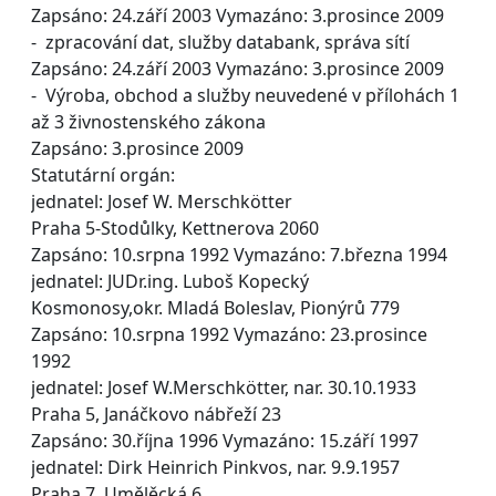
Zapsáno: 24.září 2003 Vymazáno: 3.prosince 2009
- zpracování dat, služby databank, správa sítí
Zapsáno: 24.září 2003 Vymazáno: 3.prosince 2009
- Výroba, obchod a služby neuvedené v přílohách 1
až 3 živnostenského zákona
Zapsáno: 3.prosince 2009
Statutární orgán:
jednatel: Josef W. Merschkötter
Praha 5-Stodůlky, Kettnerova 2060
Zapsáno: 10.srpna 1992 Vymazáno: 7.března 1994
jednatel: JUDr.ing. Luboš Kopecký
Kosmonosy,okr. Mladá Boleslav, Pionýrů 779
Zapsáno: 10.srpna 1992 Vymazáno: 23.prosince
1992
jednatel: Josef W.Merschkötter, nar. 30.10.1933
Praha 5, Janáčkovo nábřeží 23
Zapsáno: 30.října 1996 Vymazáno: 15.září 1997
jednatel: Dirk Heinrich Pinkvos, nar. 9.9.1957
Praha 7, Umělěcká 6