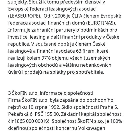
subjekty. Slouží k tomu především členství v
Evropské federaci leasingových asociací
(LEASEUROPE). Od r. 2006 je ČLFA členem Evropské
federace asociací finančních domů (EUROFINAS).
Informuje zahraniční partnery o podmínkách pro
investice, leasing a další finanční produkty v České
republice. V současné době je členem České
leasingové a finanční asociace 63 firem, které
realizují kolem 97% objemu všech tuzemských
leasingových obchodů a většinu nebankovních
úvěrů i prodejů na splátky pro spotřebitele.
3 ŠkoFIN s.r.o. informace o společnosti
Firma ŠkoFIN s.r.o. byla zapsána do obchodního
rejstříku 10.srpna.1992. Sídlo společnosti Praha 5,
Pekařská 6, PSČ 155 00. Základní kapitál společnosti
činí 865 000 000 Kč. Společnost ŠkoFIN s.r.o. je 100%
dceřinou společnosti koncernu Volkswagen