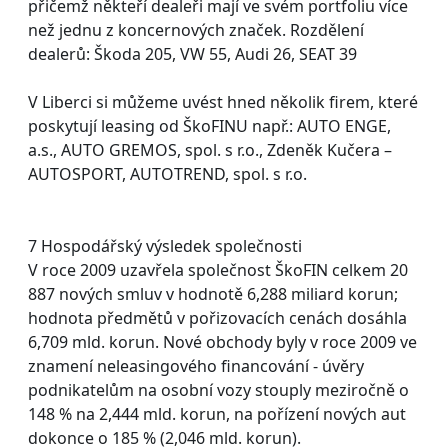
přičemž někteří dealeři mají ve svém portfoliu více
než jednu z koncernových značek. Rozdělení
dealerů: Škoda 205, VW 55, Audi 26, SEAT 39
V Liberci si můžeme uvést hned několik firem, které
poskytují leasing od ŠkoFINU např.: AUTO ENGE,
a.s., AUTO GREMOS, spol. s r.o., Zdeněk Kučera –
AUTOSPORT, AUTOTREND, spol. s r.o.
7 Hospodářský výsledek společnosti
V roce 2009 uzavřela společnost ŠkoFIN celkem 20
887 nových smluv v hodnotě 6,288 miliard korun;
hodnota předmětů v pořizovacích cenách dosáhla
6,709 mld. korun. Nové obchody byly v roce 2009 ve
znamení neleasingového financování - úvěry
podnikatelům na osobní vozy stouply meziročně o
148 % na 2,444 mld. korun, na pořízení nových aut
dokonce o 185 % (2,046 mld. korun).