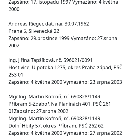
Zapsáno: 17.listopadu 1997 Vymazáno: 4.května
2000
Andreas Rieger, dat. nar. 30.07.1962
Praha 5, Slivenecká 22
Zapsáno: 29.prosince 1999 Vymazáno: 27.srpna
2002
ing. Jiřina Tapšíková, r.č. 596021/0091
Hostivice, U potoka 1275, okres Praha-západ, PSČ
253 01
Zapsáno: 4.května 2000 Vymazáno: 23.srpna 2003
Mgr.Ing. Martin Kofroň, r.č. 690828/1149
Příbram 5-Zdaboř, Na Planinách 401, PSČ 261
01Zapsáno: 27.srpna 2002
Mgr.Ing. Martin Kofroň, r.č. 690828/1149
Dolní Hbity 57, okres Příbram, PSČ 262 62
Zapsáno: 4.května 2000 Vymazáno: 27.srpna 2002