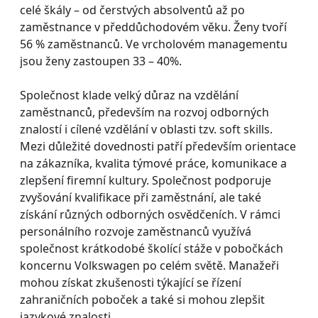
celé škály – od čerstvých absolventů až po
zaměstnance v předdůchodovém věku. Ženy tvoří
56 % zaměstnanců. Ve vrcholovém managementu
jsou ženy zastoupen 33 – 40%.
Společnost klade velký důraz na vzdělání
zaměstnanců, především na rozvoj odborných
znalostí i cílené vzdělání v oblasti tzv. soft skills.
Mezi důležité dovednosti patří především orientace
na zákazníka, kvalita týmové práce, komunikace a
zlepšení firemní kultury. Společnost podporuje
zvyšování kvalifikace při zaměstnání, ale také
získání různých odborných osvědčeních. V rámci
personálního rozvoje zaměstnanců využívá
společnost krátkodobé školící stáže v pobočkách
koncernu Volkswagen po celém světě. Manažeři
mohou získat zkušenosti týkající se řízení
zahraničních poboček a také si mohou zlepšit
jazykové znalosti.