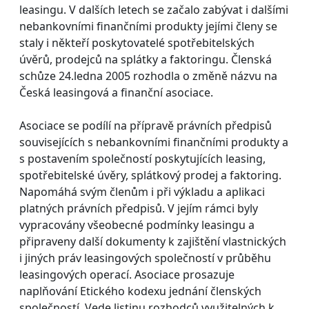
leasingu. V dalších letech se začalo zabývat i dalšími
nebankovními finančními produkty jejími členy se
staly i někteří poskytovatelé spotřebitelských
úvěrů, prodejců na splátky a faktoringu. Členská
schůze 24.ledna 2005 rozhodla o změně názvu na
Česká leasingová a finanční asociace.
Asociace se podílí na přípravě právních předpisů
souvisejících s nebankovními finančními produkty a
s postavením společností poskytujících leasing,
spotřebitelské úvěry, splátkový prodej a faktoring.
Napomáhá svým členům i při výkladu a aplikaci
platných právních předpisů. V jejím rámci byly
vypracovány všeobecné podmínky leasingu a
připraveny další dokumenty k zajištění vlastnických
i jiných práv leasingových společností v průběhu
leasingových operací. Asociace prosazuje
naplňování Etického kodexu jednání členských
společností. Vede listinu rozhodců využitelných k