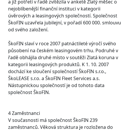
a již potřetí v řadě zvítězila v anketě Zlatý měšec o
nejoblíbenější finanční instituci v kategorii
úvěrových a leasingových společností. Společnost
ŠkoFIN uzavřela jubilejní, v pořadí 600 000. smlouvu
od svého založení.
ŠkoFIN slaví v roce 2007 patnáctileté výročí svého
působení na českém leasingovém trhu. Podruhé v
řadě obhájila druhé místo v soutěži Zlatá koruna v
kategorii leasingových produktů. K 1. 10. 2007
dochází ke sloučení společností ŠkoFIN s.r.o.,
ŠkoLEASE s.r.o. a ŠkoFIN Fleet Services a.s.
Nástupnickou společností je od tohoto data
společnost ŠkoFIN.
4 Zaměstnanci
V současnosti má společnost ŠkoFIN 239
zaměstnanců. Věková struktura je rozložena do