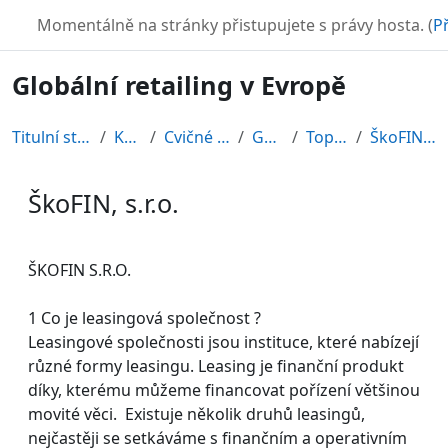
Přejít k hlavnímu obsahu
TURBO
Momentálně na stránky přistupujete s právy hosta. (
Př
Globální retailing v Evropě
Titulní stránka
Kurzy
Cvičné kurzy
GRE08
Topic 11
ŠkoFIN, s.r.o.
ŠkoFIN, s.r.o.
Požadavky na absolvování
ŠKOFIN S.R.O.
1 Co je leasingová společnost ?
Leasingové společnosti jsou instituce, které nabízejí
různé formy leasingu. Leasing je finanční produkt
díky, kterému můžeme financovat pořízení většinou
movité věci. Existuje několik druhů leasingů,
nejčastěji se setkáváme s finančním a operativním