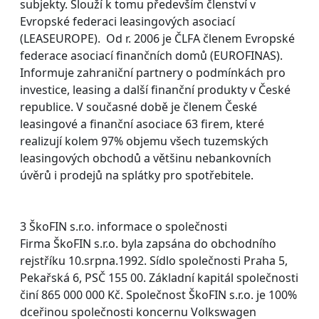
subjekty. Slouží k tomu především členství v
Evropské federaci leasingových asociací
(LEASEUROPE). Od r. 2006 je ČLFA členem Evropské
federace asociací finančních domů (EUROFINAS).
Informuje zahraniční partnery o podmínkách pro
investice, leasing a další finanční produkty v České
republice. V současné době je členem České
leasingové a finanční asociace 63 firem, které
realizují kolem 97% objemu všech tuzemských
leasingových obchodů a většinu nebankovních
úvěrů i prodejů na splátky pro spotřebitele.
3 ŠkoFIN s.r.o. informace o společnosti
Firma ŠkoFIN s.r.o. byla zapsána do obchodního
rejstříku 10.srpna.1992. Sídlo společnosti Praha 5,
Pekařská 6, PSČ 155 00. Základní kapitál společnosti
činí 865 000 000 Kč. Společnost ŠkoFIN s.r.o. je 100%
dceřinou společnosti koncernu Volkswagen