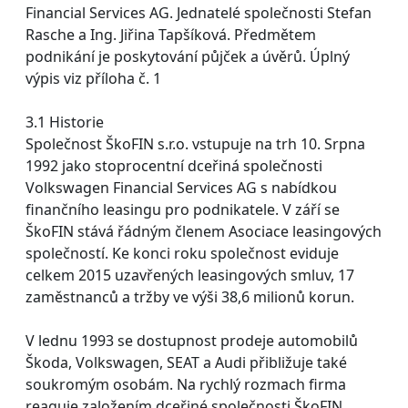
Financial Services AG. Jednatelé společnosti Stefan
Rasche a Ing. Jiřina Tapšíková. Předmětem
podnikání je poskytování půjček a úvěrů. Úplný
výpis viz příloha č. 1
3.1 Historie
Společnost ŠkoFIN s.r.o. vstupuje na trh 10. Srpna
1992 jako stoprocentní dceřiná společnosti
Volkswagen Financial Services AG s nabídkou
finančního leasingu pro podnikatele. V září se
ŠkoFIN stává řádným členem Asociace leasingových
společností. Ke konci roku společnost eviduje
celkem 2015 uzavřených leasingových smluv, 17
zaměstnanců a tržby ve výši 38,6 milionů korun.
V lednu 1993 se dostupnost prodeje automobilů
Škoda, Volkswagen, SEAT a Audi přibližuje také
soukromým osobám. Na rychlý rozmach firma
reaguje založením dceřiné společnosti ŠkoFIN