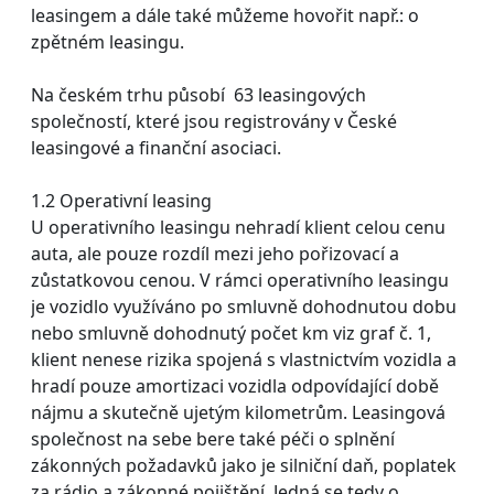
leasingem a dále také můžeme hovořit např.: o
zpětném leasingu.
Na českém trhu působí 63 leasingových
společností, které jsou registrovány v České
leasingové a finanční asociaci.
1.2 Operativní leasing
U operativního leasingu nehradí klient celou cenu
auta, ale pouze rozdíl mezi jeho pořizovací a
zůstatkovou cenou. V rámci operativního leasingu
je vozidlo využíváno po smluvně dohodnutou dobu
nebo smluvně dohodnutý počet km viz graf č. 1,
klient nenese rizika spojená s vlastnictvím vozidla a
hradí pouze amortizaci vozidla odpovídající době
nájmu a skutečně ujetým kilometrům. Leasingová
společnost na sebe bere také péči o splnění
zákonných požadavků jako je silniční daň, poplatek
za rádio a zákonné pojištění. Jedná se tedy o