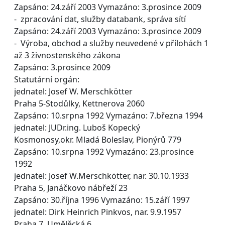
Zapsáno: 24.září 2003 Vymazáno: 3.prosince 2009
- zpracování dat, služby databank, správa sítí
Zapsáno: 24.září 2003 Vymazáno: 3.prosince 2009
- Výroba, obchod a služby neuvedené v přílohách 1
až 3 živnostenského zákona
Zapsáno: 3.prosince 2009
Statutární orgán:
jednatel: Josef W. Merschkötter
Praha 5-Stodůlky, Kettnerova 2060
Zapsáno: 10.srpna 1992 Vymazáno: 7.března 1994
jednatel: JUDr.ing. Luboš Kopecký
Kosmonosy,okr. Mladá Boleslav, Pionýrů 779
Zapsáno: 10.srpna 1992 Vymazáno: 23.prosince
1992
jednatel: Josef W.Merschkötter, nar. 30.10.1933
Praha 5, Janáčkovo nábřeží 23
Zapsáno: 30.října 1996 Vymazáno: 15.září 1997
jednatel: Dirk Heinrich Pinkvos, nar. 9.9.1957
Praha 7, Umělěcká 6