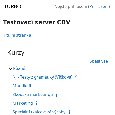
Přejít k hlavnímu obsahu
TURBO
Nejste přihlášeni (
Přihlášení
)
Testovací server CDV
Titulní stránka
Kurzy
Sbalit vše
Různé
NJ - Testy z gramatiky (Vlčková)
Moodle II
Zkouška marketingu
Marketing
Speciální tkalcovské výroby