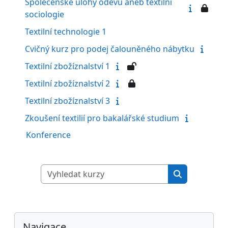
Společenské úlohy oděvů aneb textilní
sociologie
Textilní technologie 1
Cvičný kurz pro podej čalouněného nábytku
Textilní zbožíznalství 1
Textilní zbožíznalství 2
Textilní zbožíznalství 3
Zkoušení textilií pro bakalářské studium
Konference
Vyhledat kurzy
Vyhledat kur
Bloky
Přeskočit: Navigace
Navigace