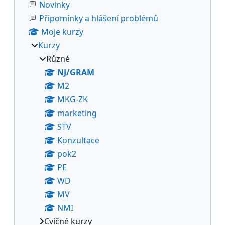
Novinky
Připomínky a hlášení problémů
Moje kurzy
Kurzy
Různé
NJ/GRAM
M2
MKG-ZK
marketing
STV
Konzultace
pok2
PE
WD
MV
NMI
Cvičné kurzy