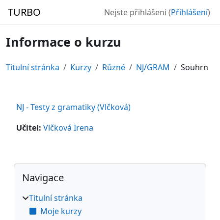
Přejít k hlavnímu obsahu
TURBO
Nejste přihlášeni (
Přihlášení
)
Informace o kurzu
Titulní stránka
Kurzy
Různé
NJ/GRAM
Souhrn
NJ - Testy z gramatiky (Vlčková)
Učitel:
Vlčková Irena
Bloky
Přeskočit: Navigace
Navigace
Titulní stránka
Moje kurzy