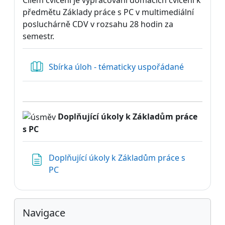
předmětu Základy práce s PC v multimediální
posluchárně CDV v rozsahu 28 hodin za
semestr.
Kniha
Sbírka úloh - tématicky uspořádané
Doplňující úkoly k Základům práce
s PC
Doplňující úkoly k Základům práce s
Stránka
PC
Bloky
Přeskočit: Navigace
Navigace