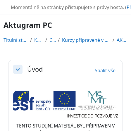
Přejít k hlavnímu obsahu
TURBO
Momentálně na stránky přistupujete s právy hosta. (
Př
Aktugram PC
Titulní stránka
Kurzy
CDV
Kurzy připravené v rámci ESF
AKT-PC
Osnova sekce
Úvod
Sbalit vše
Sbalit
TENTO STUDIJNÍ MATERIÁL BYL PŘIPRAVEN V