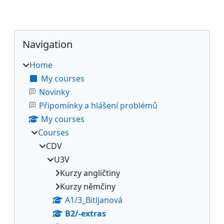
Blocks
Skip Navigation
Navigation
Home
My courses
Novinky
Připomínky a hlášení problémů
My courses
Courses
CDV
U3V
Kurzy angličtiny
Kurzy němčiny
A1/3_Bitljanová
B2/-extras