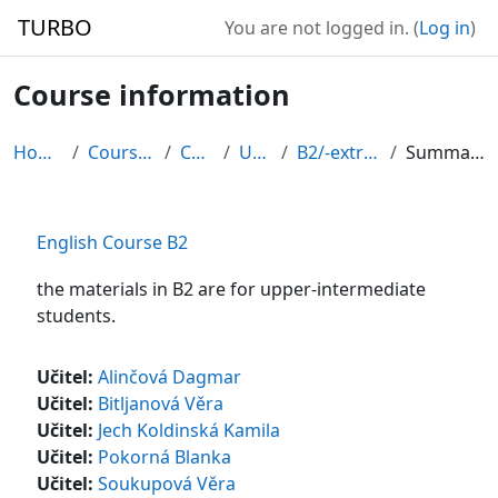
Skip to main content
TURBO
You are not logged in. (
Log in
)
Course information
Home
Courses
CDV
U3V
B2/-extras
Summary
English Course B2
the materials in B2 are for upper-intermediate
students.
Učitel:
Alinčová Dagmar
Učitel:
Bitljanová Věra
Učitel:
Jech Koldinská Kamila
Učitel:
Pokorná Blanka
Učitel:
Soukupová Věra