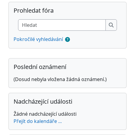
Přeskočit: Prohledat fóra
Prohledat fóra
Hledat
Hledat
Pokročilé vyhledávání
Doplňkové bloky
Přeskočit: Poslední oznámení
Poslední oznámení
(Dosud nebyla vložena žádná oznámení.)
Přeskočit: Nadcházející události
Nadcházející události
Žádné nadcházející události
Přejít do kalendáře ...