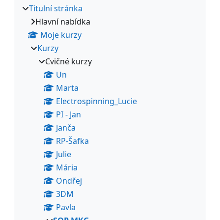
Titulní stránka
Hlavní nabídka
Moje kurzy
Kurzy
Cvičné kurzy
Un
Marta
Electrospinning_Lucie
PI - Jan
Janča
RP-Šafka
Julie
Mária
Ondřej
3DM
Pavla