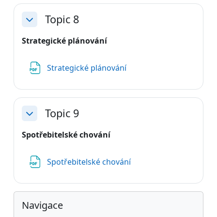
Topic 8
Sbalit
Strategické plánování
Soubor
Strategické plánování
Topic 9
Sbalit
Spotřebitelské chování
Soubor
Spotřebitelské chování
Bloky
Přeskočit: Navigace
Navigace