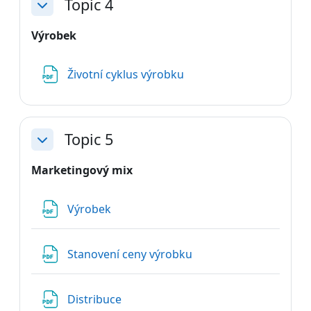
Topic 4
Sbalit
Výrobek
Soubor
Životní cyklus výrobku
Topic 5
Sbalit
Marketingový mix
Soubor
Výrobek
Soubor
Stanovení ceny výrobku
Soubor
Distribuce