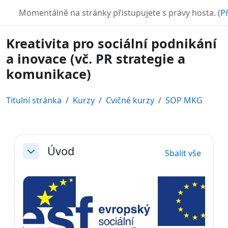
Přejít k hlavnímu obsahu
TURBO
Momentálně na stránky přistupujete s právy hosta. (
Př
Kreativita pro sociální podnikání
a inovace (vč. PR strategie a
komunikace)
Titulní stránka
Kurzy
Cvičné kurzy
SOP MKG
Osnova sekce
Úvod
Sbalit vše
Sbalit