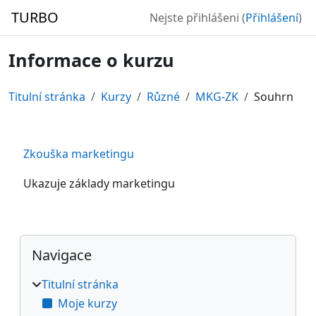
Přejít k hlavnímu obsahu
TURBO
Nejste přihlášeni (
Přihlášení
)
Informace o kurzu
Titulní stránka
Kurzy
Různé
MKG-ZK
Souhrn
Zkouška marketingu
Ukazuje základy marketingu
Bloky
Přeskočit: Navigace
Navigace
Titulní stránka
Moje kurzy