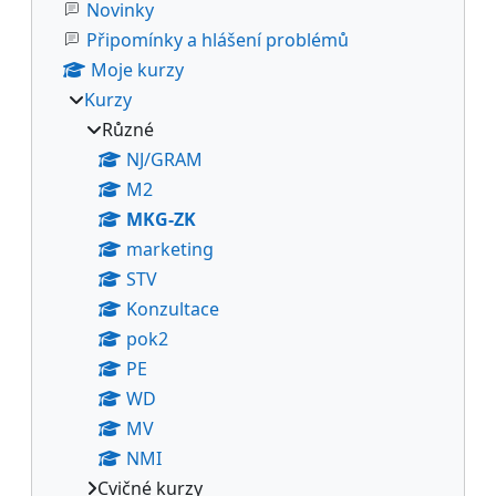
Novinky
Připomínky a hlášení problémů
Moje kurzy
Kurzy
Různé
NJ/GRAM
M2
MKG-ZK
marketing
STV
Konzultace
pok2
PE
WD
MV
NMI
Cvičné kurzy