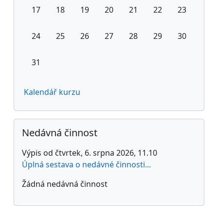
Žádné události, pondělí, 17. srpna
Žádné události, úterý, 18. srpna
Žádné události, středa, 19. srpna
Žádné události, čtvrtek, 20. srp
Žádné události, pátek, 21
Žádné události, so
Žádné událo
17
18
19
20
21
22
23
Žádné události, pondělí, 24. srpna
Žádné události, úterý, 25. srpna
Žádné události, středa, 26. srpna
Žádné události, čtvrtek, 27. srp
Žádné události, pátek, 28
Žádné události, so
Žádné událo
24
25
26
27
28
29
30
Žádné události, pondělí, 31. srpna
31
Kalendář kurzu
Přeskočit: Nedávná činnost
Nedávná činnost
Výpis od čtvrtek, 6. srpna 2026, 11.10
Úplná sestava o nedávné činnosti...
Žádná nedávná činnost