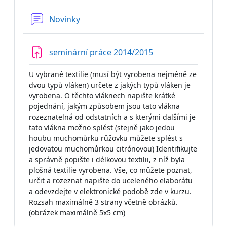
Fórum
Novinky
Úkol
seminární práce 2014/2015
U vybrané textilie (musí být vyrobena nejméně ze
dvou typů vláken) určete z jakých typů vláken je
vyrobena. O těchto vláknech napište krátké
pojednání, jakým způsobem jsou tato vlákna
rozeznatelná od odstatních a s kterými dalšími je
tato vlákna možno splést (stejně jako jedou
houbu muchomůrku růžovku můžete splést s
jedovatou muchomůrkou citrónovou) Identifikujte
a správně popište i délkovou textilii, z níž byla
plošná textilie vyrobena. Vše, co můžete poznat,
určit a rozeznat napište do uceleného elaborátu
a odevzdejte v elektronické podobě zde v kurzu.
Rozsah maximálně 3 strany včetně obrázků.
(obrázek maximálně 5x5 cm)