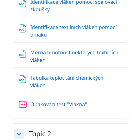
Identifikace vláken pomocí spalovací
Soubor
zkoušky
Identifikace textilních vláken pomocí
Soubor
omaku
Měrná hmotnost některých textilních
Soubor
vláken
Tabulka teplot tání chemických
Soubor
vláken
Opakovací test "Vlákna"
Topic 2
Sbalit