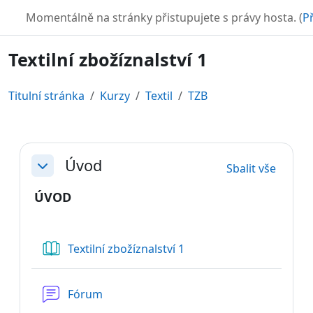
Přejít k hlavnímu obsahu
TURBO
Momentálně na stránky přistupujete s právy hosta. (
Př
Textilní zbožíznalství 1
Titulní stránka
Kurzy
Textil
TZB
Osnova sekce
Úvod
Sbalit vše
Sbalit
ÚVOD
Kniha
Textilní zbožíznalství 1
Fórum