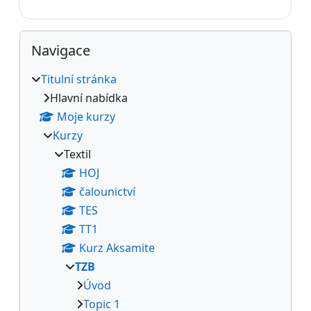
Bloky
Přeskočit: Navigace
Navigace
Titulní stránka
Hlavní nabídka
Moje kurzy
Kurzy
Textil
HOJ
čalounictví
TES
TT1
Kurz Aksamite
TZB
Úvod
Topic 1