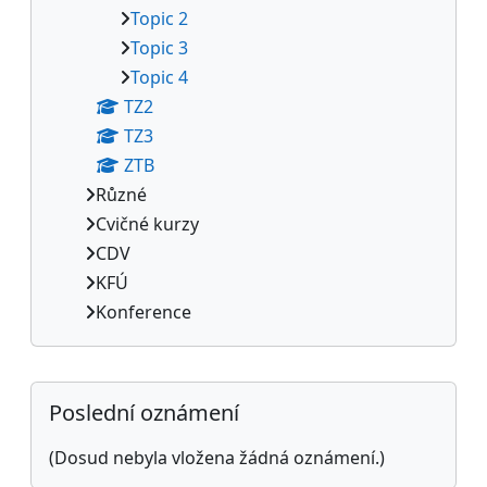
Topic 2
Topic 3
Topic 4
TZ2
TZ3
ZTB
Různé
Cvičné kurzy
CDV
KFÚ
Konference
Doplňkové bloky
Přeskočit: Poslední oznámení
Poslední oznámení
(Dosud nebyla vložena žádná oznámení.)