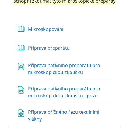
schopni zkoumat tyto mikroskopické preparáy texti
Kniha
Mikroskopování
Kniha
Příprava preparátu
Příprava nativního preparátu pro
Soubor
mikroskopickou zkoušku
Příprava nativního preparátu pro
Soubor
mikroskopickou zkoušku - příze
Příprava příčného řezu textilními
Soubor
vlákny