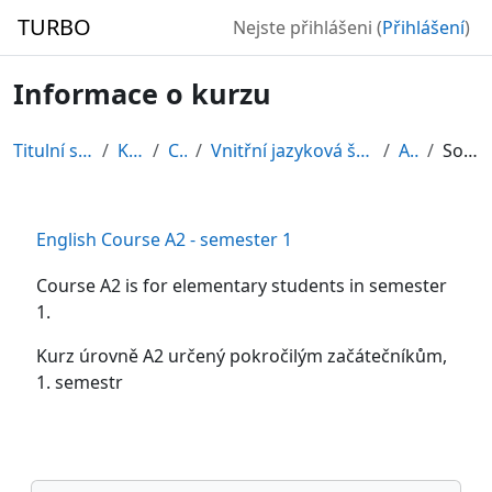
Přejít k hlavnímu obsahu
TURBO
Nejste přihlášeni (
Přihlášení
)
Informace o kurzu
Titulní stránka
Kurzy
CDV
Vnitřní jazyková škola - Cvičení
A2/1
Souhrn
English Course A2 - semester 1
Course A2 is for elementary students in semester
1.
Kurz úrovně A2 určený pokročilým začátečníkům,
1. semestr
Přeskočit: Navigace