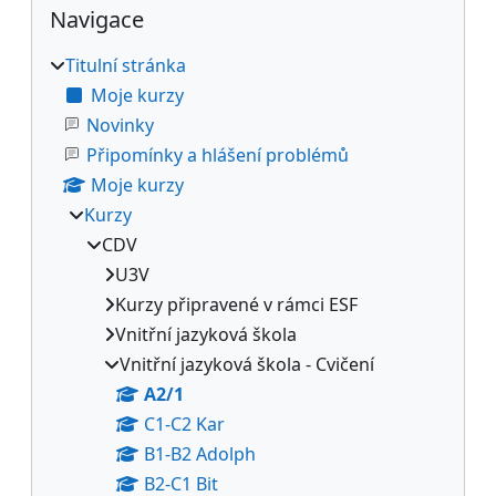
Bloky
Navigace
Titulní stránka
Moje kurzy
Novinky
Připomínky a hlášení problémů
Moje kurzy
Kurzy
CDV
U3V
Kurzy připravené v rámci ESF
Vnitřní jazyková škola
Vnitřní jazyková škola - Cvičení
A2/1
C1-C2 Kar
B1-B2 Adolph
B2-C1 Bit