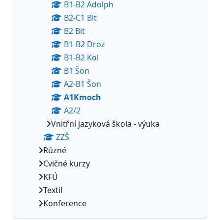
B1-B2 Adolph
B2-C1 Bit
B2 Bit
B1-B2 Droz
B1-B2 Kol
B1 Šon
A2-B1 Šon
A1Kmoch
A2/2
Vnitřní jazyková škola - výuka
ZZŠ
Různé
Cvičné kurzy
KFÚ
Textil
Konference