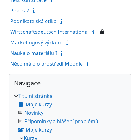
Pokus 2
Podnikatelská etika
Wirtschaftsdeutsch International
Marketingový výzkum
Nauka o materiálu I
Něco málo o prostředí Moodle
Bloky
Přeskočit: Navigace
Navigace
Titulní stránka
Moje kurzy
Novinky
Připomínky a hlášení problémů
Moje kurzy
Kurzy