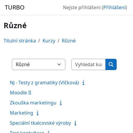
Přejít k hlavnímu obsahu
TURBO
Nejste přihlášeni (
Přihlášení
)
Různé
Titulní stránka
Kurzy
Různé
Vyhledat ku
Kategorie kurzů
Vyhledat 
NJ - Testy z gramatiky (Vlčková)
Moodle II
Zkouška marketingu
Marketing
Speciální tkalcovské výroby
Test kontultace