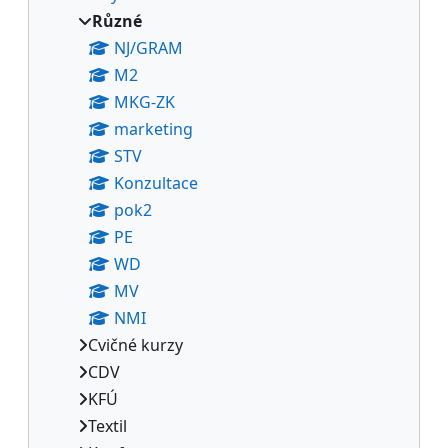
Různé
NJ/GRAM
M2
MKG-ZK
marketing
STV
Konzultace
pok2
PE
WD
MV
NMI
Cvičné kurzy
CDV
KFÚ
Textil