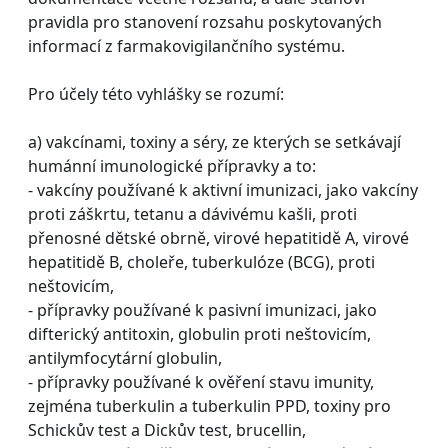
pravidla pro stanovení rozsahu poskytovaných
informací z farmakovigilančního systému.
Pro účely této vyhlášky se rozumí:
a) vakcínami, toxiny a séry, ze kterých se setkávají
humánní imunologické přípravky a to:
- vakcíny používané k aktivní imunizaci, jako vakcíny
proti záškrtu, tetanu a dávivému kašli, proti
přenosné dětské obrně, virové hepatitidě A, virové
hepatitidě B, choleře, tuberkulóze (BCG), proti
neštovicím,
- přípravky používané k pasivní imunizaci, jako
difterický antitoxin, globulin proti neštovicím,
antilymfocytární globulin,
- přípravky používané k ověření stavu imunity,
zejména tuberkulin a tuberkulin PPD, toxiny pro
Schickův test a Dickův test, brucellin,