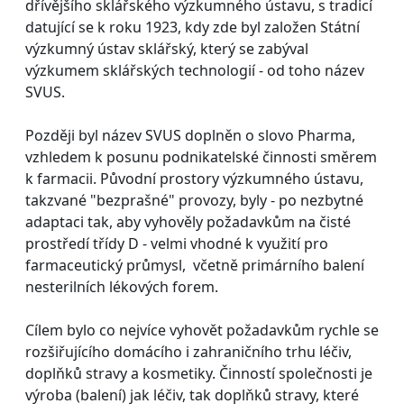
dřívějšího sklářského výzkumného ústavu, s tradicí
datující se k roku 1923, kdy zde byl založen Státní
výzkumný ústav sklářský, který se zabýval
výzkumem sklářských technologií - od toho název
SVUS.
Později byl název SVUS doplněn o slovo Pharma,
vzhledem k posunu podnikatelské činnosti směrem
k farmacii. Původní prostory výzkumného ústavu,
takzvané "bezprašné" provozy, byly - po nezbytné
adaptaci tak, aby vyhověly požadavkům na čisté
prostředí třídy D - velmi vhodné k využití pro
farmaceutický průmysl, včetně primárního balení
nesterilních lékových forem.
Cílem bylo co nejvíce vyhovět požadavkům rychle se
rozšiřujícího domácího i zahraničního trhu léčiv,
doplňků stravy a kosmetiky. Činností společnosti je
výroba (balení) jak léčiv, tak doplňků stravy, které