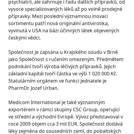
psychiatrii, ale zahrnuje i řadu dalších přípravků, od
vysoce specializovaných léků až po volně prodejné
přípravky. Mezi poslední významnou inovaci
sortimentu patří nová originální antivirotika,
vyvinutá v USA na bázi účinných látek objevených
českými vědci.
Společnost je zapsána u Krajského soudu v Brně
jako Společnost s ručením omezeným. Předmětem
podnikání tvoří výroba léčivých přípravků. Jejich
základní kapitál tvoří částka ve výši 1 020 000 Kč.
Statutárním orgánem ve funkci jednatele je
PharmDr. Jozef Urban.
Medicom International je také významným
exportérem v rámci skupiny CSC Group, operující
ve střední a východní Evropě. Vývoz představoval v
roce 2009 objem cca 3 mil EUR. Společnost dodává
léky zejména do sousedních zemí, do pobaltských