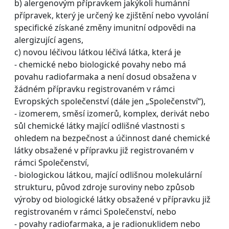
b) alergenovým přípravkem jakýkoli humánní
přípravek, který je určený ke zjištění nebo vyvolání
specifické získané změny imunitní odpovědi na
alergizující agens,
c) novou léčivou látkou léčivá látka, která je
- chemické nebo biologické povahy nebo má
povahu radiofarmaka a není dosud obsažena v
žádném přípravku registrovaném v rámci
Evropských společenství (dále jen „Společenství“),
- izomerem, směsí izomerů, komplex, derivát nebo
sůl chemické látky mající odlišné vlastnosti s
ohledem na bezpečnost a účinnost dané chemické
látky obsažené v přípravku již registrovaném v
rámci Společenství,
- biologickou látkou, mající odlišnou molekulární
strukturu, původ zdroje suroviny nebo způsob
výroby od biologické látky obsažené v přípravku již
registrovaném v rámci Společenství, nebo
- povahy radiofarmaka, a je radionuklidem nebo