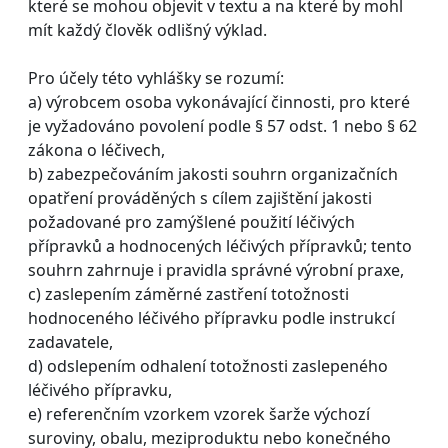
které se mohou objevit v textu a na které by mohl
mít každý člověk odlišný výklad.
Pro účely této vyhlášky se rozumí:
a) výrobcem osoba vykonávající činnosti, pro které
je vyžadováno povolení podle § 57 odst. 1 nebo § 62
zákona o léčivech,
b) zabezpečováním jakosti souhrn organizačních
opatření prováděných s cílem zajištění jakosti
požadované pro zamýšlené použití léčivých
přípravků a hodnocených léčivých přípravků; tento
souhrn zahrnuje i pravidla správné výrobní praxe,
c) zaslepením záměrné zastření totožnosti
hodnoceného léčivého přípravku podle instrukcí
zadavatele,
d) odslepením odhalení totožnosti zaslepeného
léčivého přípravku,
e) referenčním vzorkem vzorek šarže výchozí
suroviny, obalu, meziproduktu nebo konečného