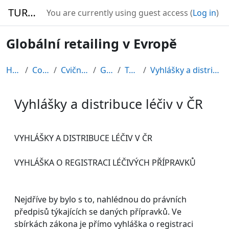
Skip to main content
TURBO
You are currently using guest access (
Log in
)
Globální retailing v Evropě
Home
Courses
Cvičné kurzy
GRE08
Topic 4
Vyhlášky a distribuce léčiv v ČR
Vyhlášky a distribuce léčiv v ČR
Completion requirements
VYHLÁŠKY A DISTRIBUCE LÉČIV V ČR
VYHLÁŠKA O REGISTRACI LÉČIVÝCH PŘÍPRAVKŮ
Nejdříve by bylo s to, nahlédnou do právních
předpisů týkajících se daných přípravků. Ve
sbírkách zákona je přímo vyhláška o registraci