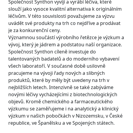
Společnost Synthon vyvíjí a vyrábí léčiva, které
slouží jako vysoce kvalitní alternativa k originálním
léčivům. V této souvislosti považujeme za výzvu
uvádět své produkty na trh co nejdříve a prodávat
je za konkurenční ceny.
Významnou součástí výrobního řetězce je výzkum a
vývoj, který je jádrem a podstatou naší organizace.
Společnost Synthon cíleně investuje do
talentovaných badatelů a do moderního vybavení
všech laboratoří. V současné době usilovně
pracujeme na vývoji řady nových a slibných
produktů, které by měly být uvedeny na trh v
nejbližších letech. Intenzivně se také zabýváme
novými léčivy vycházejícími z biotechnologických
objevů. Kromě chemického a farmaceutického
výzkumu se zaměřujeme i na analytický a klinický
výzkum v našich pobočkách v Nizozemsku, v České
republice, ve Španělsku a ve Spojených státech.