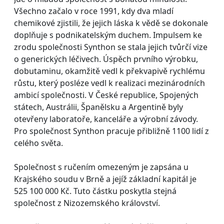
Všechno začalo v roce 1991, kdy dva mladí
chemikové zjistili, že jejich láska k vědě se dokonale
doplňuje s podnikatelským duchem. Impulsem ke
zrodu společnosti Synthon se stala jejich tvůrčí vize
o generických léčivech. Úspěch prvního výrobku,
dobutaminu, okamžitě vedl k překvapivě rychlému
růstu, který posléze vedl k realizaci mezinárodních
ambicí společnosti. V České republice, Spojených
státech, Austrálii, Španělsku a Argentině byly
otevřeny laboratoře, kanceláře a výrobní závody.
Pro společnost Synthon pracuje přibližně 1100 lidí z
celého světa.
Společnost s ručením omezeným je zapsána u
Krajského soudu v Brně a jejíž základní kapitál je
525 100 000 Kč. Tuto částku poskytla stejná
společnost z Nizozemského království.