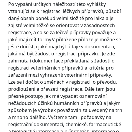
Po vypsání určitých náležitostí této vyhlášky
vztahující se k registraci léčivých přípravků, působí
daný obsah poněkud velmi složitě pro laika a je
zajisté velmi těžké se orientovat v zásadnostech
registrace, a co se za léčivé přípravky považuje a
jaké mají mít formy.V přiložené příloze je možné se
ještě dočíst, i jaké mají být údaje v dokumentaci,
jaká má být žádost o registraci přípravku. Je zde
zahrnuta i dokumentace překládaná s žádostí o
registraci veterinárních přípravků a kritéria pro
zařazení mezi vyhrazené veterinární přípravky.
Lze se i dočíst o změnách v registraci, o převodu,
prodloužení a převzetí registrace. Dále tam jsou
přesné postupy jak má vypadat oznamování
nežádoucích účinků humánních přípravků a jakým
způsobem je výrobek považován za uvedený na trh
a mnoho dalšího. Vyčteme tam i požadavky na
registrační dokumentaci, chemické, farmaceutické
a biologické informace o přípravcích, informace o