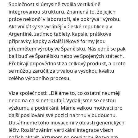
Společnost si úmyslně zvolila vertikálně
integrovanou strukturu. Znamená to, že jejich
práce nekončí v laboratoři, ale pokrývá i výrobu.
Aktivní látky se vyrábějí v České republice a v
Argentině, zatímco tablety, kapsle, práškové
přípravky, kapky a další lékové formy jsou
předmětem výroby ve Španělsku. Následně se pak
balí buď ve Španělsku nebo ve Spojených státech.
Přebírají odpovědnost za celkový produkt, a proto
se můžou zaručit za trvalou a vysokou kvalitu
celého výrobního procesu.
Vize společnosti: „Děláme to, co ostatní neumějí
nebo na co si netroufají. Vydali jsme se cestou
výzkumu a podnikání. Máme velkou motivaci pro
další posilování své pozici na trhu v budoucnu.
Dosáhneme toho inovacemi v oblasti generických
léčiv. Rozšiřováním vertikální integrace všech
našich aktivit. Vstupem na nové trhy. Rozvojem