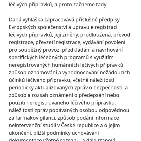
léčivých přípravků, a proto začneme tady.
Daná vyhláška zapracovává příslušné předpisy
Evropských společenství a upravuje registraci
léčivých přípravků, její změny, prodloužená, převod
registrace, převzetí registrace, vydávání povolení
pro souběžný provoz, předkládání a navrhování
specifických léčebných programů s využitím
neregistrovaných humánních léčivých přípravků,
způsob oznamování a vyhodnocování nežádoucích
účinků léčivého přípravku, včetně náležitostí
periodicky aktualizovaných zpráv o bezpečnosti, a
způsob a rozsah oznámení o předepsání nebo
použití neregistrovaného léčivého přípravku,
náležitosti zpráv podávaných osobou odpovědnou
za farmakovigilanci, způsob podání informace
neintervenční studii v České republice a o jejím
ukončení, bližší podmínky uchovávání
dokumentace včetně rozsahu, a dále stanoví