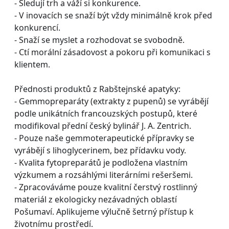
- Sledují trh a váží si konkurence.
- V inovacích se snaží být vždy minimálně krok před
konkurencí.
- Snaží se myslet a rozhodovat se svobodně.
- Ctí morální zásadovost a pokoru při komunikaci s
klientem.
Přednosti produktů z Rabštejnské apatyky:
- Gemmopreparáty (extrakty z pupenů) se vyrábějí
podle unikátních francouzských postupů, které
modifikoval přední český bylinář J. A. Zentrich.
- Pouze naše gemmoterapeutické přípravky se
vyrábějí s lihoglycerinem, bez přídavku vody.
- Kvalita fytopreparátů je podložena vlastním
výzkumem a rozsáhlými literárními rešeršemi.
- Zpracováváme pouze kvalitní čerstvý rostlinný
materiál z ekologicky nezávadných oblastí
Pošumaví. Aplikujeme výlučně šetrný přístup k
životnímu prostředí.