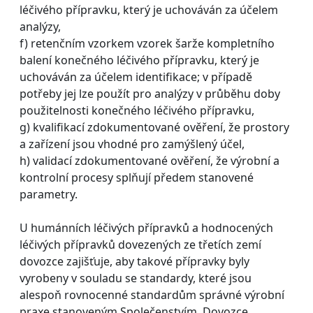
léčivého přípravku, který je uchováván za účelem
analýzy,
f) retenčním vzorkem vzorek šarže kompletního
balení konečného léčivého přípravku, který je
uchováván za účelem identifikace; v případě
potřeby jej lze použít pro analýzy v průběhu doby
použitelnosti konečného léčivého přípravku,
g) kvalifikací zdokumentované ověření, že prostory
a zařízení jsou vhodné pro zamýšlený účel,
h) validací zdokumentované ověření, že výrobní a
kontrolní procesy splňují předem stanovené
parametry.
U humánních léčivých přípravků a hodnocených
léčivých přípravků dovezených ze třetích zemí
dovozce zajišťuje, aby takové přípravky byly
vyrobeny v souladu se standardy, které jsou
alespoň rovnocenné standardům správné výrobní
praxe stanoveným Společenstvím. Dovozce