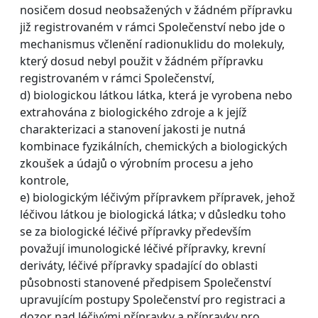
nosičem dosud neobsažených v žádném přípravku
již registrovaném v rámci Společenství nebo jde o
mechanismus včlenění radionuklidu do molekuly,
který dosud nebyl použit v žádném přípravku
registrovaném v rámci Společenství,
d) biologickou látkou látka, která je vyrobena nebo
extrahována z biologického zdroje a k jejíž
charakterizaci a stanovení jakosti je nutná
kombinace fyzikálních, chemických a biologických
zkoušek a údajů o výrobním procesu a jeho
kontrole,
e) biologickým léčivým přípravkem přípravek, jehož
léčivou látkou je biologická látka; v důsledku toho
se za biologické léčivé přípravky především
považují imunologické léčivé přípravky, krevní
deriváty, léčivé přípravky spadající do oblasti
působnosti stanovené předpisem Společenství
upravujícím postupy Společenství pro registraci a
dozor nad léčivými přípravky a přípravky pro