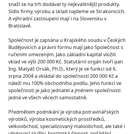
snaží se na trh dodávat ty nejkvalitnější produkty.
Sídlo firmy, výrobu a sklad najdeme ve Strakonicích.
A výhradní zastoupení mají i na Slovensku v
Bratislavě.
Společnost je zapsána u Krajského soudu v Českých
Budějovicích a právní formu mají jako Společnost s
ručením omezeným. Jako základní kapitál vložili
vklad ve výši 200 000 Kč. Statutární orgán tvoří pan
Ing. Matyáš Orsák, Ph.D., který je ve funkci od 6.
srpna 2004 a vkládal do společnosti 200 000 Kč a
náleží mu 100% obchodního podílu. Jeho funkcí ve
společnosti je jako jednatel a jménem společnosti
jedná ve všech věcech samostatně.
Předmětem podnikání je výroba potravinářských
výrobků, výroba kosmetických prostředků,
velkoobchod, specializovaný maloobchod, ale také i
ubytovací služby, hostinská činnost, pořádání