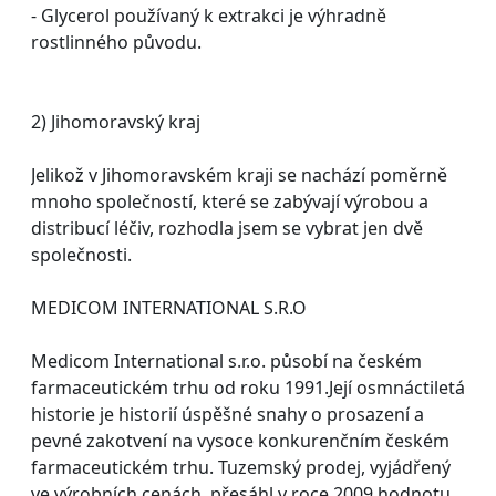
- Glycerol používaný k extrakci je výhradně
rostlinného původu.
2) Jihomoravský kraj
Jelikož v Jihomoravském kraji se nachází poměrně
mnoho společností, které se zabývají výrobou a
distribucí léčiv, rozhodla jsem se vybrat jen dvě
společnosti.
MEDICOM INTERNATIONAL S.R.O
Medicom International s.r.o. působí na českém
farmaceutickém trhu od roku 1991.Její osmnáctiletá
historie je historií úspěšné snahy o prosazení a
pevné zakotvení na vysoce konkurenčním českém
farmaceutickém trhu. Tuzemský prodej, vyjádřený
ve výrobních cenách, přesáhl v roce 2009 hodnotu