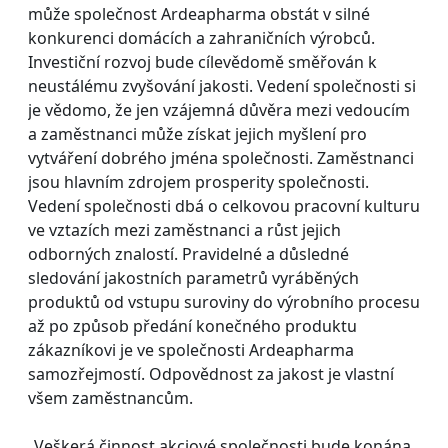
může společnost Ardeapharma obstát v silné
konkurenci domácích a zahraničních výrobců.
Investiční rozvoj bude cílevědomě směřován k
neustálému zvyšování jakosti. Vedení společnosti si
je vědomo, že jen vzájemná důvěra mezi vedoucím
a zaměstnanci může získat jejich myšlení pro
vytváření dobrého jména společnosti. Zaměstnanci
jsou hlavním zdrojem prosperity společnosti.
Vedení společnosti dbá o celkovou pracovní kulturu
ve vztazích mezi zaměstnanci a růst jejich
odborných znalostí. Pravidelné a důsledné
sledování jakostních parametrů vyráběných
produktů od vstupu suroviny do výrobního procesu
až po způsob předání konečného produktu
zákazníkovi je ve společnosti Ardeapharma
samozřejmostí. Odpovědnost za jakost je vlastní
všem zaměstnancům.
„Veškerá činnost akciové společnosti bude konána