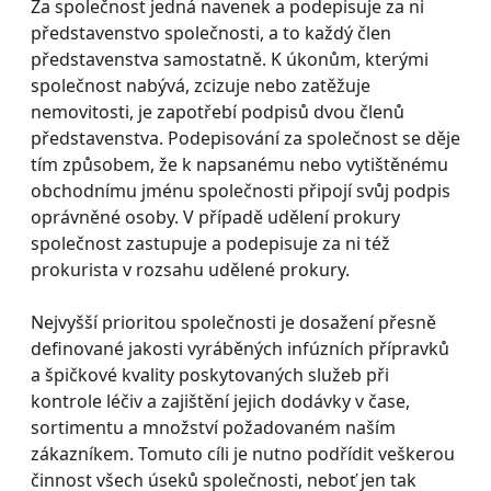
Za společnost jedná navenek a podepisuje za ni
představenstvo společnosti, a to každý člen
představenstva samostatně. K úkonům, kterými
společnost nabývá, zcizuje nebo zatěžuje
nemovitosti, je zapotřebí podpisů dvou členů
představenstva. Podepisování za společnost se děje
tím způsobem, že k napsanému nebo vytištěnému
obchodnímu jménu společnosti připojí svůj podpis
oprávněné osoby. V případě udělení prokury
společnost zastupuje a podepisuje za ni též
prokurista v rozsahu udělené prokury.
Nejvyšší prioritou společnosti je dosažení přesně
definované jakosti vyráběných infúzních přípravků
a špičkové kvality poskytovaných služeb při
kontrole léčiv a zajištění jejich dodávky v čase,
sortimentu a množství požadovaném naším
zákazníkem. Tomuto cíli je nutno podřídit veškerou
činnost všech úseků společnosti, neboť jen tak