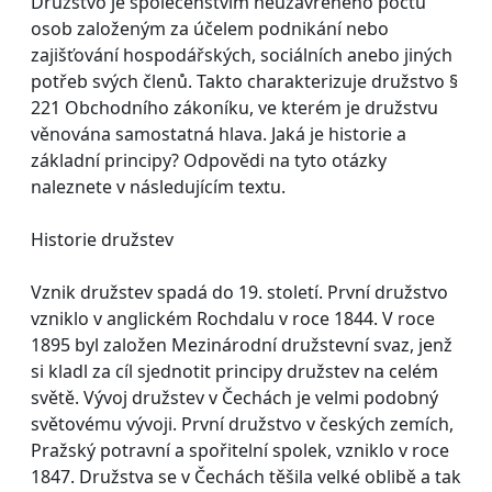
Družstvo je společenstvím neuzavřeného počtu
osob založeným za účelem podnikání nebo
zajišťování hospodářských, sociálních anebo jiných
potřeb svých členů. Takto charakterizuje družstvo §
221 Obchodního zákoníku, ve kterém je družstvu
věnována samostatná hlava. Jaká je historie a
základní principy? Odpovědi na tyto otázky
naleznete v následujícím textu.
Historie družstev
Vznik družstev spadá do 19. století. První družstvo
vzniklo v anglickém Rochdalu v roce 1844. V roce
1895 byl založen Mezinárodní družstevní svaz, jenž
si kladl za cíl sjednotit principy družstev na celém
světě. Vývoj družstev v Čechách je velmi podobný
světovému vývoji. První družstvo v českých zemích,
Pražský potravní a spořitelní spolek, vzniklo v roce
1847. Družstva se v Čechách těšila velké oblibě a tak