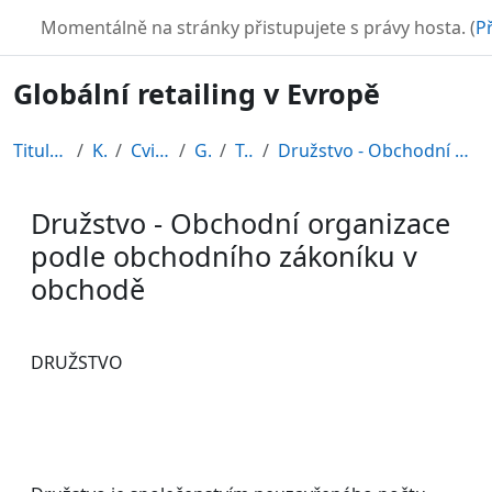
Přejít k hlavnímu obsahu
TURBO
Momentálně na stránky přistupujete s právy hosta. (
Př
Globální retailing v Evropě
Titulní stránka
Kurzy
Cvičné kurzy
GRE08
Topic 4
Družstvo - Obchodní organizace podle obchodního z...
Družstvo - Obchodní organizace
podle obchodního zákoníku v
obchodě
Požadavky na absolvování
DRUŽSTVO