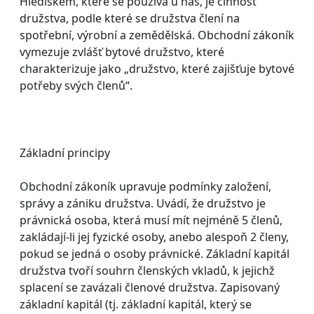
Hlediskem, které se používá u nás, je činnost
družstva, podle které se družstva člení na
spotřební, výrobní a zemědělská. Obchodní zákoník
vymezuje zvlášť bytové družstvo, které
charakterizuje jako „družstvo, které zajišťuje bytové
potřeby svých členů“.
Základní principy
Obchodní zákoník upravuje podmínky založení,
správy a zániku družstva. Uvádí, že družstvo je
právnická osoba, která musí mít nejméně 5 členů,
zakládají-li jej fyzické osoby, anebo alespoň 2 členy,
pokud se jedná o osoby právnické. Základní kapitál
družstva tvoří souhrn členských vkladů, k jejichž
splacení se zavázali členové družstva. Zapisovaný
základní kapitál (tj. základní kapitál, který se