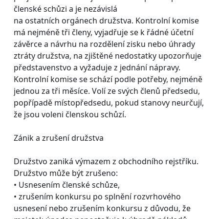
členské schůzi a je nezávislá
na ostatních orgánech družstva. Kontrolní komise
má nejméně tři členy, vyjadřuje se k řádné účetní
závěrce a návrhu na rozdělení zisku nebo úhrady
ztráty družstva, na zjištěné nedostatky upozorňuje
představenstvo a vyžaduje z jednání nápravy.
Kontrolní komise se schází podle potřeby, nejméně
jednou za tři měsíce. Volí ze svých členů předsedu,
popřípadě místopředsedu, pokud stanovy neurčují,
že jsou voleni členskou schůzí.
Zánik a zrušení družstva
Družstvo zaniká výmazem z obchodního rejstříku.
Družstvo může být zrušeno:
• Usnesením členské schůze,
• zrušením konkursu po splnění rozvrhového
usnesení nebo zrušením konkursu z důvodu, že