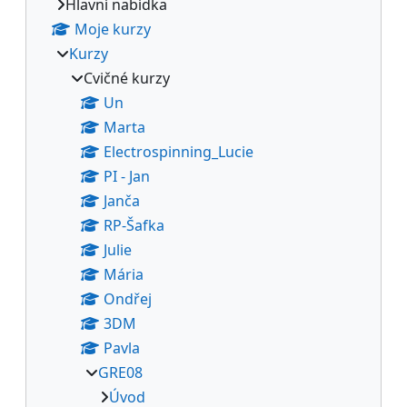
Hlavní nabídka
Moje kurzy
Kurzy
Cvičné kurzy
Un
Marta
Electrospinning_Lucie
PI - Jan
Janča
RP-Šafka
Julie
Mária
Ondřej
3DM
Pavla
GRE08
Úvod