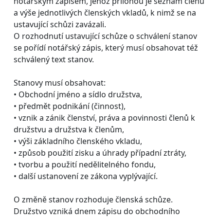
notářským zápisem, jehož přílohou je seznam členů
a výše jednotlivých členských vkladů, k nimž se na
ustavující schůzi zavázali.
O rozhodnutí ustavující schůze o schválení stanov
se pořídí notářský zápis, který musí obsahovat též
schválený text stanov.
Stanovy musí obsahovat:
• Obchodní jméno a sídlo družstva,
• předmět podnikání (činnost),
• vznik a zánik členství, práva a povinnosti členů k
družstvu a družstva k členům,
• výši základního členského vkladu,
• způsob použití zisku a úhrady případní ztráty,
• tvorbu a použití nedělitelného fondu,
• další ustanovení ze zákona vyplývající.
O změně stanov rozhoduje členská schůze.
Družstvo vzniká dnem zápisu do obchodního