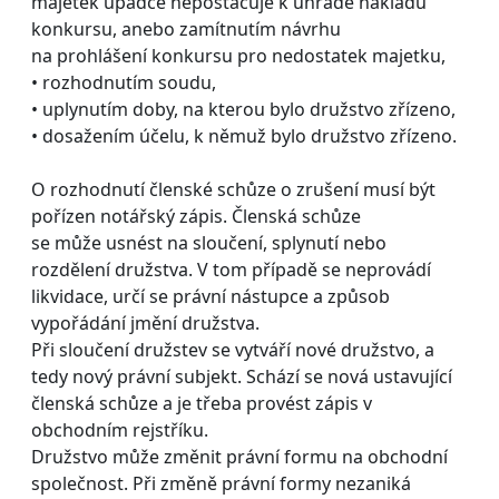
majetek úpadce nepostačuje k úhradě nákladů
konkursu, anebo zamítnutím návrhu
na prohlášení konkursu pro nedostatek majetku,
• rozhodnutím soudu,
• uplynutím doby, na kterou bylo družstvo zřízeno,
• dosažením účelu, k němuž bylo družstvo zřízeno.
O rozhodnutí členské schůze o zrušení musí být
pořízen notářský zápis. Členská schůze
se může usnést na sloučení, splynutí nebo
rozdělení družstva. V tom případě se neprovádí
likvidace, určí se právní nástupce a způsob
vypořádání jmění družstva.
Při sloučení družstev se vytváří nové družstvo, a
tedy nový právní subjekt. Schází se nová ustavující
členská schůze a je třeba provést zápis v
obchodním rejstříku.
Družstvo může změnit právní formu na obchodní
společnost. Při změně právní formy nezaniká