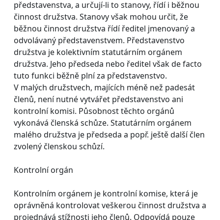
představenstva, a určují-li to stanovy, řídí i běžnou
činnost družstva. Stanovy však mohou určit, že
běžnou činnost družstva řídí ředitel jmenovaný a
odvolávaný představenstvem. Představenstvo
družstva je kolektivním statutárním orgánem
družstva. Jeho předseda nebo ředitel však de facto
tuto funkci běžně plní za představenstvo.
V malých družstvech, majících méně než padesát
členů, není nutné vytvářet představenstvo ani
kontrolní komisi. Působnost těchto orgánů
vykonává členská schůze. Statutárním orgánem
malého družstva je předseda a popř. ještě další člen
zvolený členskou schůzí.
Kontrolní orgán
Kontrolním orgánem je kontrolní komise, která je
oprávněná kontrolovat veškerou činnost družstva a
projednává stížnosti jeho členů. Odpovídá pouze