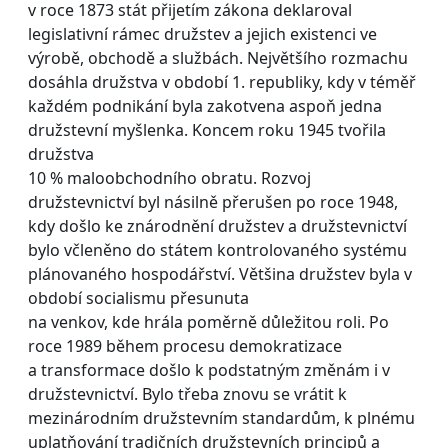
v roce 1873 stát přijetím zákona deklaroval
legislativní rámec družstev a jejich existenci ve
výrobě, obchodě a službách. Největšího rozmachu
dosáhla družstva v období 1. republiky, kdy v téměř
každém podnikání byla zakotvena aspoň jedna
družstevní myšlenka. Koncem roku 1945 tvořila
družstva
10 % maloobchodního obratu. Rozvoj
družstevnictví byl násilně přerušen po roce 1948,
kdy došlo ke znárodnění družstev a družstevnictví
bylo včleněno do státem kontrolovaného systému
plánovaného hospodářství. Většina družstev byla v
období socialismu přesunuta
na venkov, kde hrála poměrně důležitou roli. Po
roce 1989 během procesu demokratizace
a transformace došlo k podstatným změnám i v
družstevnictví. Bylo třeba znovu se vrátit k
mezinárodním družstevním standardům, k plnému
uplatňování tradičních družstevních principů a