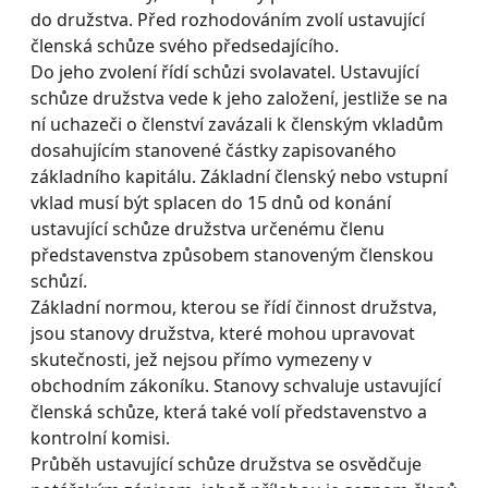
do družstva. Před rozhodováním zvolí ustavující
členská schůze svého předsedajícího.
Do jeho zvolení řídí schůzi svolavatel. Ustavující
schůze družstva vede k jeho založení, jestliže se na
ní uchazeči o členství zavázali k členským vkladům
dosahujícím stanovené částky zapisovaného
základního kapitálu. Základní členský nebo vstupní
vklad musí být splacen do 15 dnů od konání
ustavující schůze družstva určenému členu
představenstva způsobem stanoveným členskou
schůzí.
Základní normou, kterou se řídí činnost družstva,
jsou stanovy družstva, které mohou upravovat
skutečnosti, jež nejsou přímo vymezeny v
obchodním zákoníku. Stanovy schvaluje ustavující
členská schůze, která také volí představenstvo a
kontrolní komisi.
Průběh ustavující schůze družstva se osvědčuje