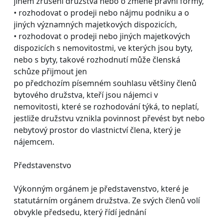
jiném zrušení družstva nebo o změně právní formy,
• rozhodovat o prodeji nebo nájmu podniku a o
jiných významných majetkových dispozicích,
• rozhodovat o prodeji nebo jiných majetkových
dispozicích s nemovitostmi, ve kterých jsou byty,
nebo s byty, takové rozhodnutí může členská
schůze přijmout jen
po předchozím písemném souhlasu většiny členů
bytového družstva, kteří jsou nájemci v
nemovitosti, které se rozhodování týká, to neplatí,
jestliže družstvu vznikla povinnost převést byt nebo
nebytový prostor do vlastnictví člena, který je
nájemcem.
Představenstvo
Výkonným orgánem je představenstvo, které je
statutárním orgánem družstva. Ze svých členů volí
obvykle předsedu, který řídí jednání