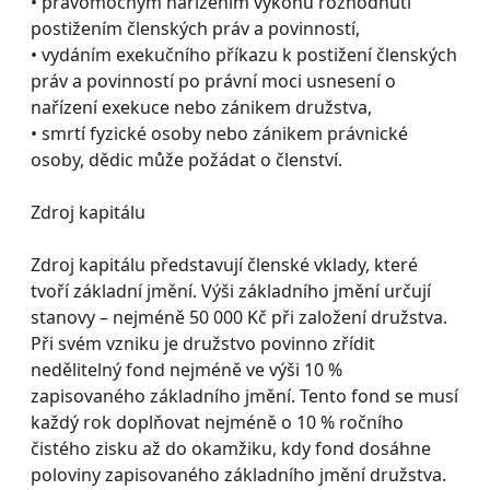
• pravomocným nařízením výkonu rozhodnutí
postižením členských práv a povinností,
• vydáním exekučního příkazu k postižení členských
práv a povinností po právní moci usnesení o
nařízení exekuce nebo zánikem družstva,
• smrtí fyzické osoby nebo zánikem právnické
osoby, dědic může požádat o členství.
Zdroj kapitálu
Zdroj kapitálu představují členské vklady, které
tvoří základní jmění. Výši základního jmění určují
stanovy – nejméně 50 000 Kč při založení družstva.
Při svém vzniku je družstvo povinno zřídit
nedělitelný fond nejméně ve výši 10 %
zapisovaného základního jmění. Tento fond se musí
každý rok doplňovat nejméně o 10 % ročního
čistého zisku až do okamžiku, kdy fond dosáhne
poloviny zapisovaného základního jmění družstva.