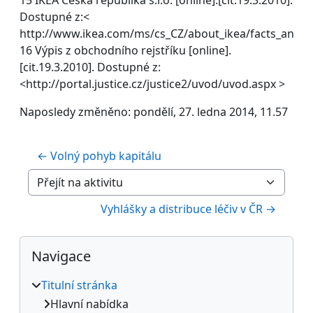
Dostupné z:<
http://www.ikea.com/ms/cs_CZ/about_ikea/facts_and_f
16 Výpis z obchodního rejstříku [online].
[cit.19.3.2010]. Dostupné z:
<http://portal.justice.cz/justice2/uvod/uvod.aspx >
Naposledy změněno: pondělí, 27. ledna 2014, 11.57
← Volný pohyb kapitálu
Přejít na aktivitu
Vyhlášky a distribuce léčiv v ČR →
Bloky
Přeskočit: Navigace
Navigace
Titulní stránka
Hlavní nabídka