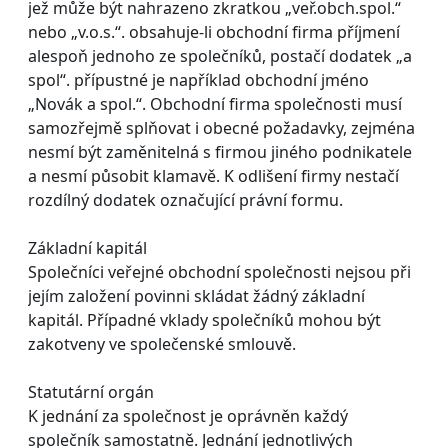
jež může být nahrazeno zkratkou „veř.obch.spol.“
nebo „v.o.s.“. obsahuje-li obchodní firma příjmení
alespoň jednoho ze společníků, postačí dodatek „a
spol“. přípustné je například obchodní jméno
„Novák a spol.“. Obchodní firma společnosti musí
samozřejmě splňovat i obecné požadavky, zejména
nesmí být zaměnitelná s firmou jiného podnikatele
a nesmí působit klamavě. K odlišení firmy nestačí
rozdílný dodatek označující právní formu.
Základní kapitál
Společníci veřejné obchodní společnosti nejsou při
jejím založení povinni skládat žádný základní
kapitál. Případné vklady společníků mohou být
zakotveny ve společenské smlouvě.
Statutární orgán
K jednání za společnost je oprávněn každý
společník samostatně. Jednání jednotlivých