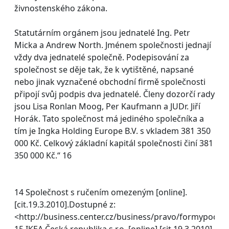
živnostenského zákona.
Statutárním orgánem jsou jednatelé Ing. Petr
Micka a Andrew North. Jménem společnosti jednají
vždy dva jednatelé společně. Podepisování za
společnost se děje tak, že k vytištěné, napsané
nebo jinak vyznačené obchodní firmě společnosti
připojí svůj podpis dva jednatelé. Členy dozorčí rady
jsou Lisa Ronlan Moog, Per Kaufmann a JUDr. Jiří
Horák. Tato společnost má jediného společníka a
tím je Ingka Holding Europe B.V. s vkladem 381 350
000 Kč. Celkový základní kapitál společnosti činí 381
350 000 Kč.“ 16
14 Společnost s ručením omezeným [online].
[cit.19.3.2010].Dostupné z:
<http://business.center.cz/business/pravo/formypodn/
15 IKEA Česká republika s.r.o. [online].[cit.19.3.2010].