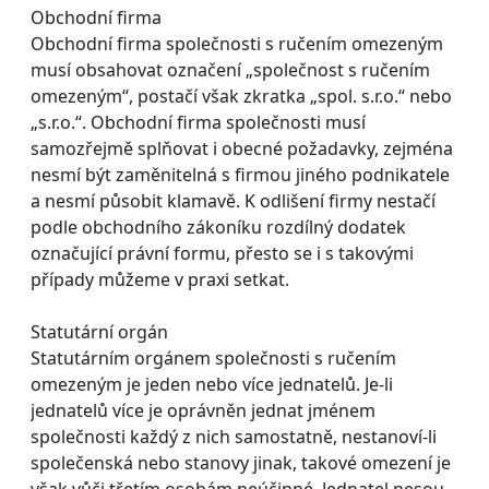
Obchodní firma
Obchodní firma společnosti s ručením omezeným
musí obsahovat označení „společnost s ručením
omezeným“, postačí však zkratka „spol. s.r.o.“ nebo
„s.r.o.“. Obchodní firma společnosti musí
samozřejmě splňovat i obecné požadavky, zejména
nesmí být zaměnitelná s firmou jiného podnikatele
a nesmí působit klamavě. K odlišení firmy nestačí
podle obchodního zákoníku rozdílný dodatek
označující právní formu, přesto se i s takovými
případy můžeme v praxi setkat.
Statutární orgán
Statutárním orgánem společnosti s ručením
omezeným je jeden nebo více jednatelů. Je-li
jednatelů více je oprávněn jednat jménem
společnosti každý z nich samostatně, nestanoví-li
společenská nebo stanovy jinak, takové omezení je
však vůči třetím osobám neúčinné. Jednatel nesou