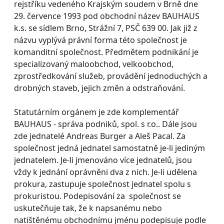
rejstříku vedeného Krajským soudem v Brně dne
29. července 1993 pod obchodní název BAUHAUS
k.s. se sídlem Brno, Strážní 7, PSČ 639 00. Jak již z
názvu vyplývá právní forma této společnost je
komanditní společnost. Předmětem podnikání je
specializovaný maloobchod, velkoobchod,
zprostředkování služeb, provádění jednoduchých a
drobných staveb, jejich změn a odstraňování.
Statutárním orgánem je zde komplementář
BAUHAUS - správa podniků, spol. s r.o.. Dále jsou
zde jednatelé Andreas Burger a Aleš Pacal. Za
společnost jedná jednatel samostatně je-li jediným
jednatelem. Je-li jmenováno více jednatelů, jsou
vždy k jednání oprávněni dva z nich. Je-li udělena
prokura, zastupuje společnost jednatel spolu s
prokuristou. Podepisování za společnost se
uskutečňuje tak, že k napsanému nebo
natištěnému obchodnímu jménu podepisuje podle