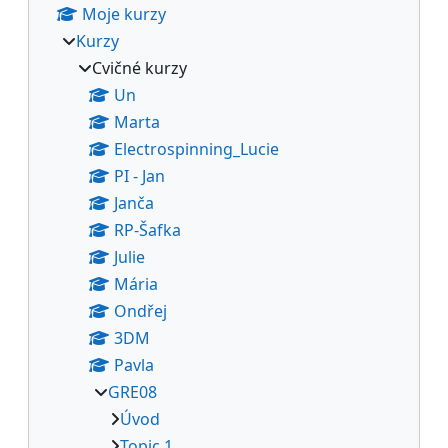
Moje kurzy
Kurzy
Cvičné kurzy
Un
Marta
Electrospinning_Lucie
PI - Jan
Janča
RP-Šafka
Julie
Mária
Ondřej
3DM
Pavla
GRE08
Úvod
Topic 1