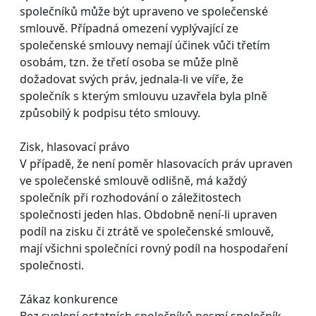
společníků může být upraveno ve společenské
smlouvě. Případná omezení vyplývající ze
společenské smlouvy nemají účinek vůči třetím
osobám, tzn. že třetí osoba se může plně
dožadovat svých práv, jednala-li ve víře, že
společník s kterým smlouvu uzavřela byla plně
způsobilý k podpisu této smlouvy.
Zisk, hlasovací právo
V případě, že není poměr hlasovacích práv upraven
ve společenské smlouvě odlišně, má každý
společník při rozhodování o záležitostech
společnosti jeden hlas. Obdobně není-li upraven
podíl na zisku či ztrátě ve společenské smlouvě,
mají všichni společníci rovný podíl na hospodaření
společnosti.
Zákaz konkurence
Bez svolení ostatních společníků nesmí společník