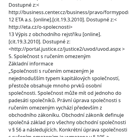
Dostupné z:<
http://business.center.cz/business/pravo/formypodn/a
12 ETA a.s. [online].[cit.19.3.2010]. Dostupné z:<
http://eta.cz/o-spolecnosti>
13 Výpis z obchodního rejstříku [online].
[cit.19.3.2010]. Dostupné z:
<http://portal.justice.cz/justice2/uvod/uvod.aspx >
5. Společnost s ručením omezeným
Základní informace
„Společnosti s ručením omezeným je
nejednodušším typem kapitálových společností,
přestože obsahuje mnoho prvků osobní
společnosti. Společnost může mít od jednoho do
padesáti společníků. Právní úprava společnosti s
ručením omezeným vychází především z
obchodního zákoníku. Obchodní zákoník definuje
společná základ pro všechny obchodní společnosti
v § 56 a následujících. Konkrétní úprava společnosti
s ručením omezeným je vymezena v § 105 a