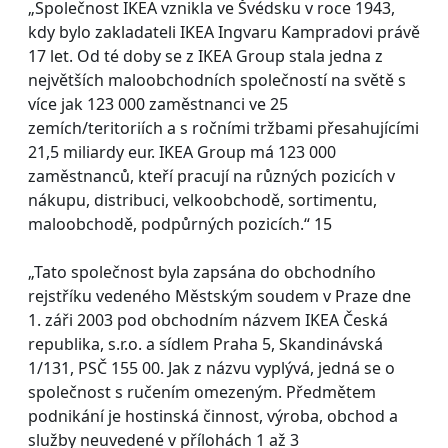
„Společnost IKEA vznikla ve Švédsku v roce 1943,
kdy bylo zakladateli IKEA Ingvaru Kampradovi právě
17 let. Od té doby se z IKEA Group stala jedna z
největších maloobchodních společností na světě s
více jak 123 000 zaměstnanci ve 25
zemích/teritoriích a s ročními tržbami přesahujícími
21,5 miliardy eur. IKEA Group má 123 000
zaměstnanců, kteří pracují na různých pozicích v
nákupu, distribuci, velkoobchodě, sortimentu,
maloobchodě, podpůrných pozicích.“ 15
„Tato společnost byla zapsána do obchodního
rejstříku vedeného Městským soudem v Praze dne
1. záři 2003 pod obchodním názvem IKEA Česká
republika, s.r.o. a sídlem Praha 5, Skandinávská
1/131, PSČ 155 00. Jak z názvu vyplývá, jedná se o
společnost s ručením omezeným. Předmětem
podnikání je hostinská činnost, výroba, obchod a
služby neuvedené v přílohách 1 až 3