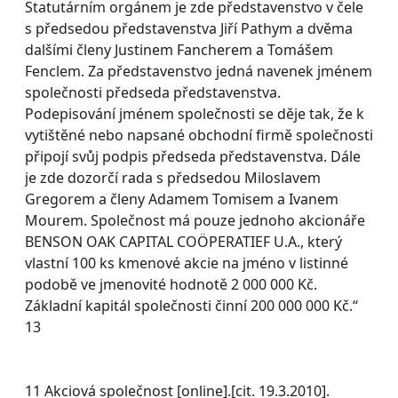
Statutárním orgánem je zde představenstvo v čele
s předsedou představenstva Jiří Pathym a dvěma
dalšími členy Justinem Fancherem a Tomášem
Fenclem. Za představenstvo jedná navenek jménem
společnosti předseda představenstva.
Podepisování jménem společnosti se děje tak, že k
vytištěné nebo napsané obchodní firmě společnosti
připojí svůj podpis předseda představenstva. Dále
je zde dozorčí rada s předsedou Miloslavem
Gregorem a členy Adamem Tomisem a Ivanem
Mourem. Společnost má pouze jednoho akcionáře
BENSON OAK CAPITAL COÖPERATIEF U.A., který
vlastní 100 ks kmenové akcie na jméno v listinné
podobě ve jmenovité hodnotě 2 000 000 Kč.
Základní kapitál společnosti činní 200 000 000 Kč.“
13
11 Akciová společnost [online].[cit. 19.3.2010].