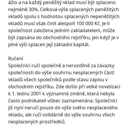
ážio a na každý peněžitý vklad musí být splaceno
nejméně 30%. Celková výše splacených peněžitých
vkladů spolu s hodnotou splacených nepeněžitých
vkladů musí však činit alespoň 100 000 Kč. Je-li
společnost založena jedním zakladatelem, může
být zapsána do obchodního rejstříku, jen když je v
plné výši splacen její základní kapitál.
Ručení
Společníci ručí společně a nerozdílně za závazky
společnosti do výše souhrnu nesplacených částí
vkladů všech společníků podle stavu zápisu v
obchodním rejstříku. Zde došlo při velké novelizaci
k 1. lednu 2001 k významné změně, která nebyla
často podnikateli vůbec zaznamenána. Společníci
již nyní neručí pouze do výše svého nesplaceného
vkladu, ale ručí solidárně do výše souhrnu všech
nesplacených prostředků.