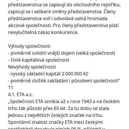
představenstva se zapisují do obchodního rejstříku,
zapisují se i veškeré změny představenstva. Členy
představenstva volí i odvolává valná hromada
akciové společnosti. Pro členy představenstva platí
nevylučitelná zákaz konkurence.
Výhody společnosti
- poměrně solidní vnější dojem (velká společnost)
- čistě kapitálová společnost
Nevýhody společnosti
- vysoký základní kapitál 2 000 000 Kč
- poměrně složité zakládání i působení společnosti“
11
4.1. ETA a.s.
„Společnost ETA vznikla už v roce 1943 a na českém
trhu tak působí přes 65 let. Za tu dobu se stala
jednou z největších českých značek na trhu.
Spontánní znalost značky ETA mezi českými
spotřebiteli dosahuje plných 96 %, přičemž v