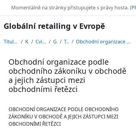
Přejít k hlavnímu obsahu
TURBO
Momentálně na stránky přistupujete s právy hosta. (
Př
Globální retailing v Evropě
Titulní stránka
Kurzy
Cvičné kurzy
GRE08
Topic 4
Obchodní organizace podle obchodního zákoníku v ob...
Obchodní organizace podle
obchodního zákoníku v obchodě
a jejich zástupci mezi
obchodními řetězci
Požadavky na absolvování
OBCHODNÍ ORGANIZACE PODLE OBCHODNÍHO
ZÁKONÍKU V OBCHODĚ A JEJICH ZÁSTUPCI MEZI
OBCHODNÍMI ŘETĚZCI