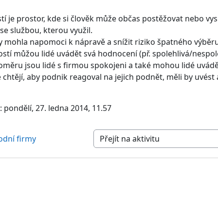
stí je prostor, kde si člověk může občas postěžovat nebo vys
se službou, kterou využil.
y mohla napomoci k nápravě a snížit riziko špatného výběru
ností můžou lidé uvádět svá hodnocení (př. spolehlivá/nespole
oměru jsou lidé s firmou spokojeni a také mohou lidé uvádě
é chtějí, aby podnik reagoval na jejich podnět, měli by uvé
pondělí, 27. ledna 2014, 11.57
odní firmy
Přejít na aktivitu