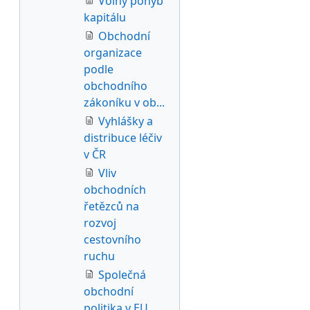
Volný pohyb
kapitálu
Obchodní
organizace
podle
obchodního
zákoníku v ob...
Vyhlášky a
distribuce léčiv
v ČR
Vliv
obchodních
řetězců na
rozvoj
cestovního
ruchu
Společná
obchodní
politika v EU