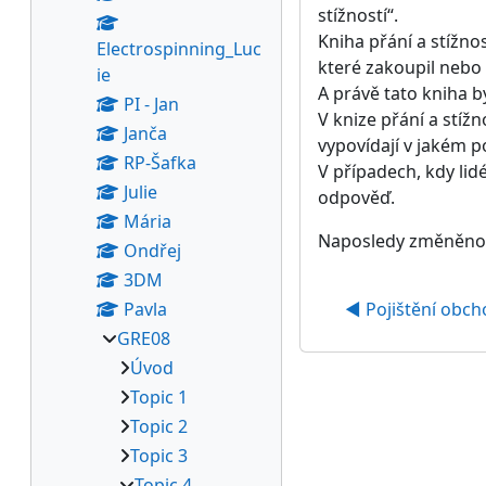
stížností“.
Kniha přání a stížno
Electrospinning_Luc
které zakoupil nebo 
ie
A právě tato kniha b
PI - Jan
V knize přání a stíž
Janča
vypovídají v jakém p
RP-Šafka
V případech, kdy lid
Julie
odpověď.
Mária
Naposledy změněno: 
Ondřej
3DM
Pavla
◀︎ Pojištění obch
GRE08
Úvod
Topic 1
Topic 2
Topic 3
Topic 4