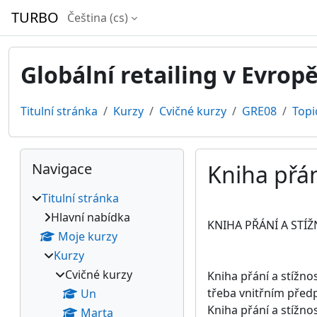
Přejít k hlavnímu obsahu
TURBO
Čeština ‎(cs)‎
Globální retailing v Evrop
Titulní stránka
Kurzy
Cvičné kurzy
GRE08
Topi
Bloky
Přeskočit: Navigace
Navigace
Kniha přán
Titulní stránka
Požadavky na absol
Hlavní nabídka
KNIHA PŘÁNÍ A STÍŽ
Moje kurzy
Kurzy
Cvičné kurzy
Kniha přání a stížn
třeba vnitřním předp
Un
Kniha přání a stížno
Marta