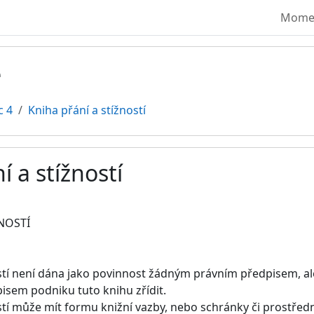
Moment
ě
c 4
Kniha přání a stížností
í a stížností
vování
NOSTÍ
ostí není dána jako povinnost žádným právním předpisem, a
isem podniku tuto knihu zřídit.
stí může mít formu knižní vazby, nebo schránky či prostředni