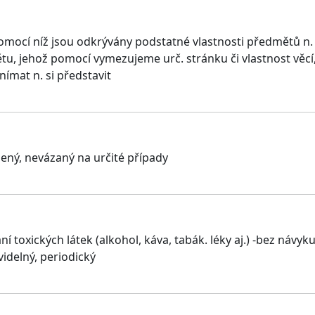
pomocí níž jsou odkrývány podstatné vlastnosti předmětů n
tu, jehož pomocí vymezujeme urč. stránku či vlastnost věcí,
nímat n. si představit
ený, nevázaný na určité případy
 toxických látek (alkohol, káva, tabák. léky aj.) -bez návy
videlný, periodický