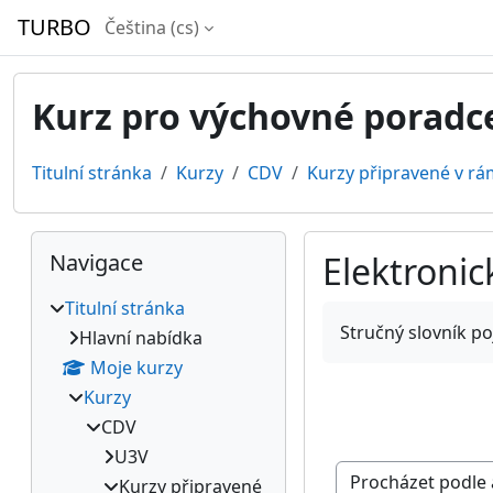
Přejít k hlavnímu obsahu
TURBO
Čeština ‎(cs)‎
Kurz pro výchovné poradc
Titulní stránka
Kurzy
CDV
Kurzy připravené v rá
Bloky
Přeskočit: Navigace
Navigace
Elektroni
Titulní stránka
Požadavky na absol
Stručný slovník p
Hlavní nabídka
Moje kurzy
Kurzy
CDV
U3V
Kurzy připravené