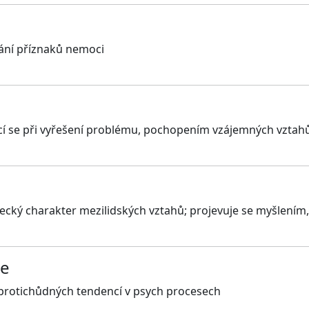
ání příznaků nemoci
ící se při vyřešení problému, pochopením vzájemných vztahů
cký charakter mezilidských vztahů; projevuje se myšlením, c
ce
protichůdných tendencí v psych procesech