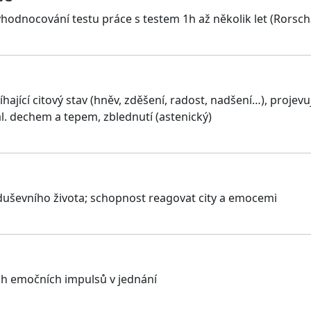
yhodnocování testu práce s testem 1h až několik let (Rorsch
bíhající citový stav (hněv, zděšení, radost, nadšení…), pro
l. dechem a tepem, zblednutí (astenický)
uševního života; schopnost reagovat city a emocemi
h emočních impulsů v jednání