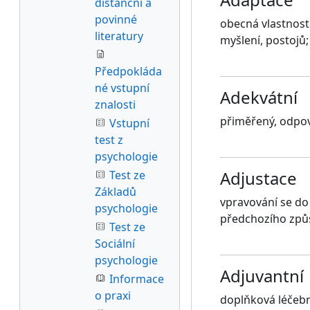
distanční a
povinné
obecná vlastnost
literatury
myšlení, postojů
Předpokláda
né vstupní
Adekvátní
znalosti
přiměřený, odpov
Vstupní
test z
psychologie
Adjustace
Test ze
Základů
vpravování se do 
psychologie
předchozího způ
Test ze
Sociální
psychologie
Adjuvantní
Informace
o praxi
doplňková léčeb