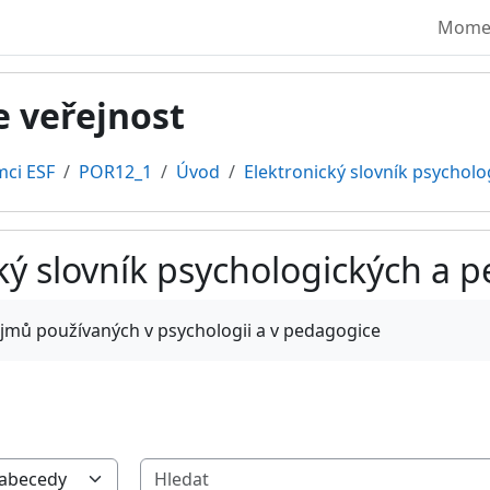
Moment
e veřejnost
mci ESF
POR12_1
Úvod
Elektronický slovník psycholo
cký slovník psychologických a
vování
ojmů používaných v psychologii a v pedagogice