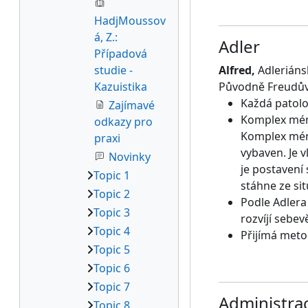
HadjMoussov
á, Z.:
Adler
Případová
studie -
Alfred,
Adlerián
Kazuistika
Původně Freudův ž
Každá patolo
Zajímavé
Komplex mén
odkazy pro
Komplex méně
praxi
vybaven. Je v
Novinky
je postavení
Topic 1
stáhne ze si
Topic 2
Podle Adlera
Topic 3
rozvíjí sebe
Topic 4
Přijímá meto
Topic 5
Topic 6
Topic 7
Administra
Topic 8