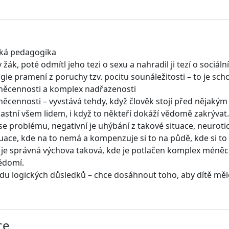
ská pedagogika
ák, poté odmítl jeho tezi o sexu a nahradil ji tezí o sociál
gie pramení z poruchy tzv. pocitu sounáležitosti – to je sc
ěcennosti a komplex nadřazenosti
cennosti – vyvstává tehdy, když člověk stojí před nějakým 
lastní všem lidem, i když to někteří dokáží vědomě zakrývat.
 se problému, negativní je uhýbání z takové situace, neuro
tuace, kde na to nemá a kompenzuje si to na půdě, kde si to
 je správná výchova taková, kde je potlačen komplex méně
vědomí.
du logických důsledků – chce dosáhnout toho, aby dítě mě
ce