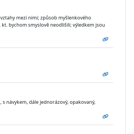
. vztahy mezi nimi; způsob myšlenkového
 kt. bychom smyslově neodlišili; výledkem jsou
ku, s návykem, dále jednorázový, opakovaný,