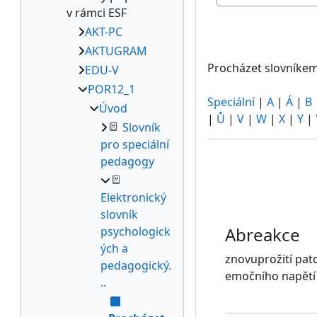
Procházet slovníke
v rámci ESF
AKT-PC
AKTUGRAM
Procházet slovníkem
EDU-V
POR12_1
Speciální
|
A
|
Á
|
B
Úvod
|
Ů
|
V
|
W
|
X
|
Y
|
Slovník
pro speciální
pedagogy
Elektronický
slovník
Abreakce
psychologick
ých a
znovuprožití pat
pedagogický.
emočního napětí
..