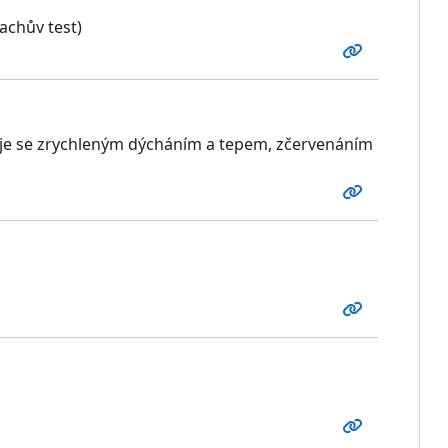
achův test)
jevuje se zrychleným dýcháním a tepem, zčervenáním