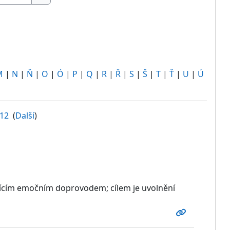
Hledat
M
|
N
|
Ň
|
O
|
Ó
|
P
|
Q
|
R
|
Ř
|
S
|
Š
|
T
|
Ť
|
U
|
Ú
12
(
Další
)
jícím emočním doprovodem; cílem je uvolnění