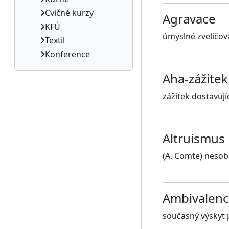
Cvičné kurzy
Agravace
KFÚ
úmyslné zveličov
Textil
Konference
Aha-zážitek
zážitek dostavuj
Altruismus
(A. Comte) nesobe
Ambivalen
současný výskyt 