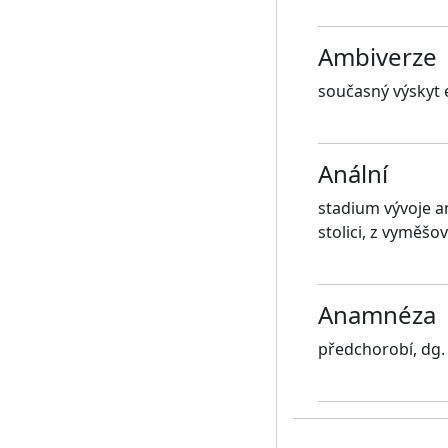
Ambiverze
současný výskyt 
Anální
stadium vývoje an
stolici, z vyměšov
Anamnéza
předchorobí, dg.