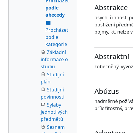
Procházet
Abstrakce
podle
abecedy
psych. činnost, 
postižení předmě
Procházet
pojmy, kt. nelze v
podle
kategorie
Základní
Abstraktní
informace o
studiu
zobecněný, vyvoz
Studijní
plán
Abúzus
Studijní
povinnosti
nadměrné požívání
Sylaby
příležitostný, pra
jednotlivých
předmětů
Seznam
Adaptace