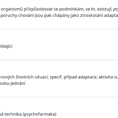
 organismů přizpůsobovat se podmínkám, ve kt. existují;
ps
; poruchy chování jsou pak chápány jako ztroskotání adapt
ídající
nových životních situací, specif. případ adaptace; aktivita s
sobu jednání
ná technika (psychofarmaka)