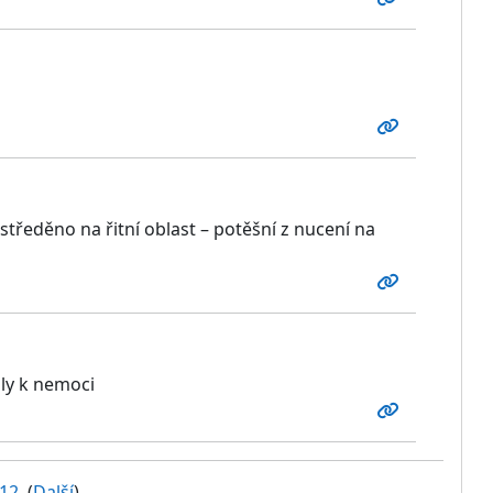
ustředěno na řitní oblast – potěšní z nucení na
dly k nemoci
12
(
Další
)