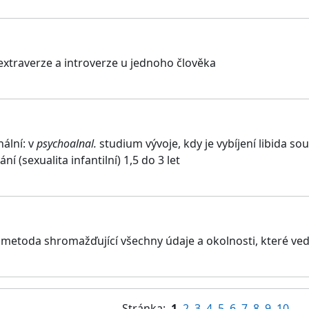
extraverze a introverze u jednoho člověka
ální: v
psychoalnal.
studium vývoje, kdy je vybíjení libida so
ání (sexualita infantilní) 1,5 do 3 let
 metoda shromažďující všechny údaje a okolnosti, které ve
Stránka:
1
2
3
4
5
6
7
8
9
10
...