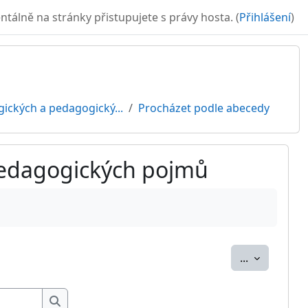
álně na stránky přistupujete s právy hosta. (
Přihlášení
)
gických a pedagogický...
Procházet podle abecedy
 pedagogických pojmů
Exportovat
...
Hledat