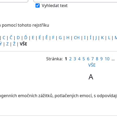
m pomocí tohoto rejstříku
Vyhledat text
 pomocí tohoto rejstříku
|
C
|
Č
|
D
|
Ď
|
E
|
É
|
Ě
|
F
|
G
|
H
|
CH
|
I
|
Í
|
J
|
K
|
L
|
Ý
|
Z
|
Ž
|
VŠE
Stránka:
1
2
3
4
5
6
7
8
9
10
...
VŠE
A
ogenních emočních zážitků, potlačených emocí, s odpovída