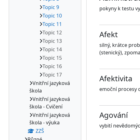
Topic 9
pokyny k testu v
Topic 10
Topic 11
Topic 12
Afekt
Topic 13
silný, krátce pro
Topic 14
(stenický), zpoma
Topic 15
Topic 16
Topic 17
Afektivita
Vnitřní jazyková
emoční procesy d
škola
Vnitřní jazyková
škola - Cvičení
Agování
Vnitřní jazyková
škola - výuka
vybití nevědomýc
ZZŠ
Různé