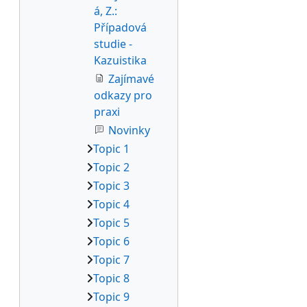
á, Z.:
Případová
studie -
Kazuistika
Zajímavé
odkazy pro
praxi
Novinky
Topic 1
Topic 2
Topic 3
Topic 4
Topic 5
Topic 6
Topic 7
Topic 8
Topic 9