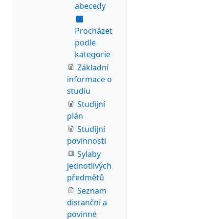
abecedy
Procházet
podle
kategorie
Základní
informace o
studiu
Studijní
plán
Studijní
povinnosti
Sylaby
jednotlivých
předmětů
Seznam
distanční a
povinné