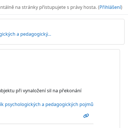
álně na stránky přistupujete s právy hosta. (
Přihlášení
)
gických a pedagogický...
ubjektu při vynaložení sil na překonání
ník psychologických a pedagogických pojmů