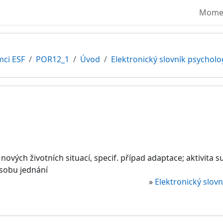
Moment
mci ESF
POR12_1
Úvod
Elektronický slovník psycholo
nových životních situací, specif. případ adaptace; aktivita s
sobu jednání
»
Elektronický slov