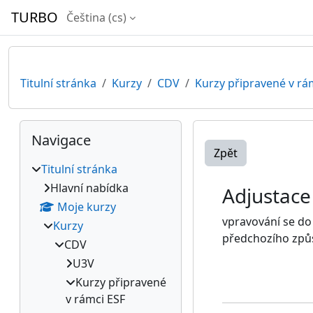
Přejít k hlavnímu obsahu
TURBO
Čeština ‎(cs)‎
Titulní stránka
Kurzy
CDV
Kurzy připravené v rá
Bloky
Přeskočit: Navigace
Navigace
Zpět
Titulní stránka
Hlavní nabídka
Adjustace
Moje kurzy
vpravování se do 
Kurzy
předchozího způ
CDV
U3V
Kurzy připravené
v rámci ESF