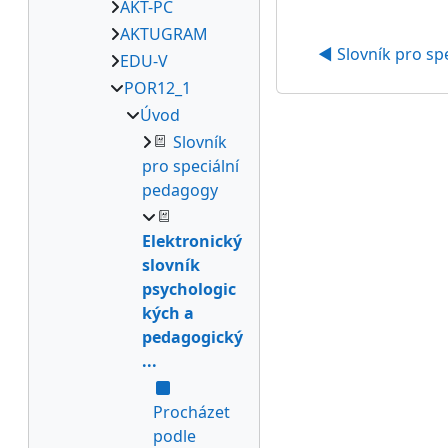
AKT-PC
AKTUGRAM
◀︎ Slovník pro s
EDU-V
POR12_1
Úvod
Slovník
pro speciální
pedagogy
Elektronický
slovník
psychologic
kých a
pedagogický
...
Procházet
podle