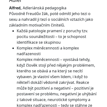
Alfred,
Adleriánská pedagogika
Původně Freudův žák, poté odmítl jeho tezi o
sexu a nahradil ji tezí o sociálních vztazích jako
základním motivačním činitelů.
Každá patologie pramení z poruchy tzv.
pocitu sounáležitosti – to je schopnost
identifikace se skupinou
Komplex méněcennosti a komplex
nadřazenosti
Komplex méněcennosti – vyvstává tehdy,
když člověk stojí před nějakým problémem,
kterého se obává a na který se necítí
vybaven. Je vlastní všem lidem, i když to
někteří dokáží vědomě zakrývat. Reakce
může být pozitivní a negativní – pozitivní je
postavení se problému, negativní je uhýbání
z takové situace, neurotické symptomy a
komplex nadřazenosti – tedy se stáhne ze