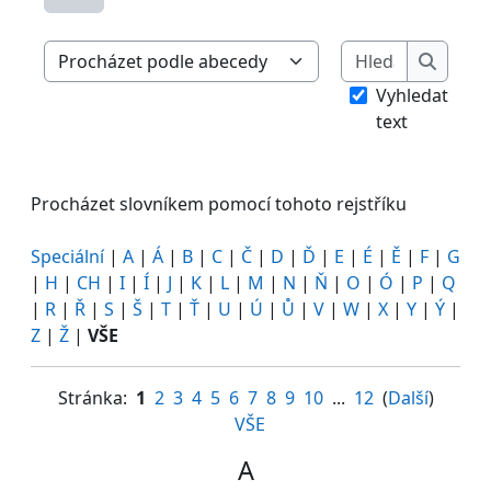
Hledat
Procházet slovníkem pomocí tohoto rejstříku
Hledat
Vyhledat
text
Procházet slovníkem pomocí tohoto rejstříku
Speciální
|
A
|
Á
|
B
|
C
|
Č
|
D
|
Ď
|
E
|
É
|
Ě
|
F
|
G
|
H
|
CH
|
I
|
Í
|
J
|
K
|
L
|
M
|
N
|
Ň
|
O
|
Ó
|
P
|
Q
|
R
|
Ř
|
S
|
Š
|
T
|
Ť
|
U
|
Ú
|
Ů
|
V
|
W
|
X
|
Y
|
Ý
|
Z
|
Ž
|
VŠE
Stránka:
1
2
3
4
5
6
7
8
9
10
...
12
(
Další
)
VŠE
A