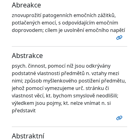
Abreakce
znovuprožití patogenních emočních zážitků,
potlačených emocí, s odpovídajícím emočním
doprovodem; cílem je uvolnění emočního napětí
Abstrakce
psych. činnost, pomocí níž jsou odkrývány
podstatné vlastnosti předmětů n. vztahy mezi
nimi; způsob myšlenkového postižení předmětu,
jehož pomocí vymezujeme urč. stránku či
vlastnost věcí, kt. bychom smyslově neodlišili;
výledkem jsou pojmy, kt. nelze vnímat n. si
představit
Abstraktní