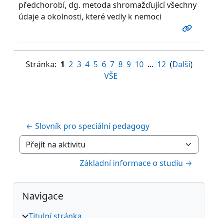
předchorobí, dg. metoda shromažďující všechny
údaje a okolnosti, které vedly k nemoci
Stránka:
1
2
3
4
5
6
7
8
9
10
...
12
(
Další
)
VŠE
← Slovník pro speciální pedagogy
Přejít na aktivitu
Základní informace o studiu →
Bloky
Přeskočit: Navigace
Navigace
Titulní stránka