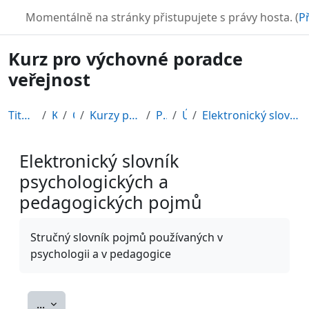
Přejít k hlavnímu obsahu
TURBO
Momentálně na stránky přistupujete s právy hosta. (
Př
Kurz pro výchovné poradce
veřejnost
Titulní stránka
Kurzy
CDV
Kurzy připravené v rámci ESF
POR12_1
Úvod
Elektronický slovník psychologických a pedagogický...
Elektronický slovník
psychologických a
pedagogických pojmů
Požadavky na absolvování
Stručný slovník pojmů používaných v
psychologii a v pedagogice
Exportovat položky
...