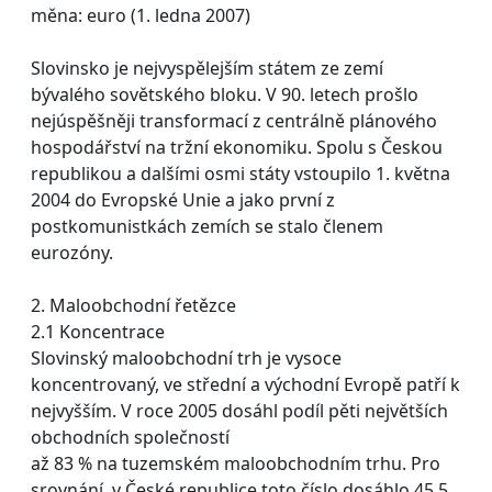
měna: euro (1. ledna 2007)
Slovinsko je nejvyspělejším státem ze zemí
bývalého sovětského bloku. V 90. letech prošlo
nejúspěšněji transformací z centrálně plánového
hospodářství na tržní ekonomiku. Spolu s Českou
republikou a dalšími osmi státy vstoupilo 1. května
2004 do Evropské Unie a jako první z
postkomunistkách zemích se stalo členem
eurozóny.
2. Maloobchodní řetězce
2.1 Koncentrace
Slovinský maloobchodní trh je vysoce
koncentrovaný, ve střední a východní Evropě patří k
nejvyšším. V roce 2005 dosáhl podíl pěti největších
obchodních společností
až 83 % na tuzemském maloobchodním trhu. Pro
srovnání, v České republice toto číslo dosáhlo 45,5