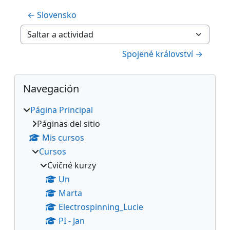
← Slovensko
Saltar a actividad
Spojené království →
Bloques
Salta Navegación
Navegación
Página Principal
Páginas del sitio
Mis cursos
Cursos
Cvičné kurzy
Un
Marta
Electrospinning_Lucie
PI - Jan