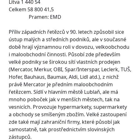
Litva 1 440 54
Celkem 58 800 41,5
Pramen: EMD
Příliv západních řetězců v 90. letech způsobil sice
ústup malých a středních podniků, ale v současné
době hrají významnou roli v dovozu, velkoobchodu
i maloobchodní činnosti. Působí zde především
velké podniky se širokou sítí vlastních prodejen
(Mercator, Merkur, OBI, Spar/Interspar, Leclerk, TUŠ,
Hofer, Bauhaus, Baumax, Aldi, Lidl atd.), z nichž
právě Mercator je předním maloobchodním
řetězcem. Sídlí v hlavním městě Lublaň, ale má
mnoho poboček jak v menších městech, tak na
vesnicích. Provozuje hypermarkety, supermarkety
a obchody se smíšeným zbožím. Velké zastoupení
zde také mají zahraniční firmy, které působí jak
samostatně, tak prostřednictvím slovinských
zástupců.