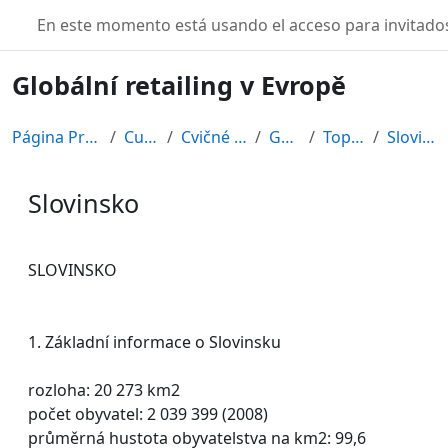
Salta al contenido principal
TURBO
En este momento está usando el acceso para invitados
Globální retailing v Evropě
Página Principal
Cursos
Cvičné kurzy
GRE08
Topic 12
Slovinsko
Slovinsko
Requisitos de finalización
SLOVINSKO
1. Základní informace o Slovinsku
rozloha: 20 273 km2
počet obyvatel: 2 039 399 (2008)
průměrná hustota obyvatelstva na km2: 99,6