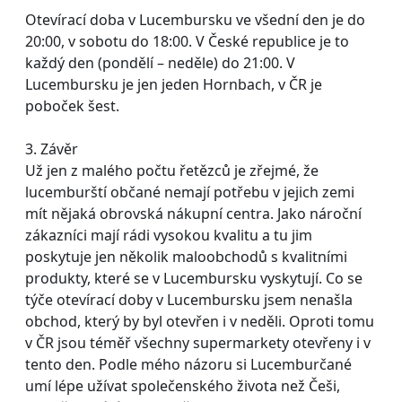
Otevírací doba v Lucembursku ve všední den je do
20:00, v sobotu do 18:00. V České republice je to
každý den (pondělí – neděle) do 21:00. V
Lucembursku je jen jeden Hornbach, v ČR je
poboček šest.
3. Závěr
Už jen z malého počtu řetězců je zřejmé, že
lucemburští občané nemají potřebu v jejich zemi
mít nějaká obrovská nákupní centra. Jako nároční
zákazníci mají rádi vysokou kvalitu a tu jim
poskytuje jen několik maloobchodů s kvalitními
produkty, které se v Lucembursku vyskytují. Co se
týče otevírací doby v Lucembursku jsem nenašla
obchod, který by byl otevřen i v neděli. Oproti tomu
v ČR jsou téměř všechny supermarkety otevřeny i v
tento den. Podle mého názoru si Lucemburčané
umí lépe užívat společenského života než Češi,