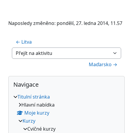
Naposledy změněno: pondělí, 27. ledna 2014, 11.57
← Litva
Přejít na aktivitu
Maďarsko →
Bloky
Přeskočit: Navigace
Navigace
Titulní stránka
Hlavní nabídka
Moje kurzy
Kurzy
Cvičné kurzy