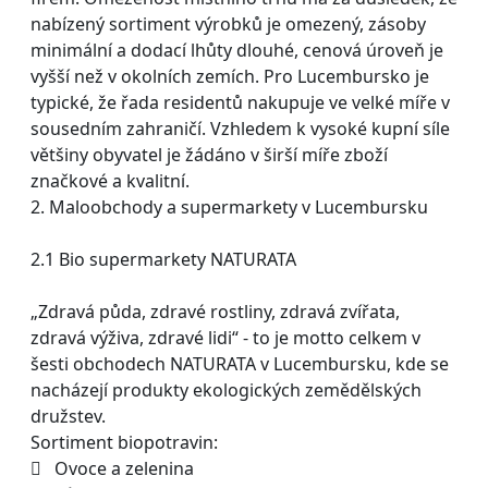
nabízený sortiment výrobků je omezený, zásoby
minimální a dodací lhůty dlouhé, cenová úroveň je
vyšší než v okolních zemích. Pro Lucembursko je
typické, že řada residentů nakupuje ve velké míře v
sousedním zahraničí. Vzhledem k vysoké kupní síle
většiny obyvatel je žádáno v širší míře zboží
značkové a kvalitní.
2. Maloobchody a supermarkety v Lucembursku
2.1 Bio supermarkety NATURATA
„Zdravá půda, zdravé rostliny, zdravá zvířata,
zdravá výživa, zdravé lidi“ - to je motto celkem v
šesti obchodech NATURATA v Lucembursku, kde se
nacházejí produkty ekologických zemědělských
družstev.
Sortiment biopotravin:
 Ovoce a zelenina