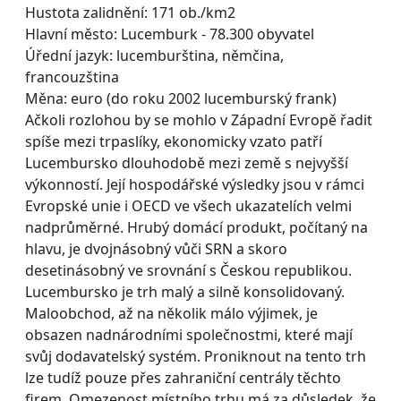
Hustota zalidnění: 171 ob./km2
Hlavní město: Lucemburk - 78.300 obyvatel
Úřední jazyk: lucemburština, němčina,
francouzština
Měna: euro (do roku 2002 lucemburský frank)
Ačkoli rozlohou by se mohlo v Západní Evropě řadit
spíše mezi trpaslíky, ekonomicky vzato patří
Lucembursko dlouhodobě mezi země s nejvyšší
výkonností. Její hospodářské výsledky jsou v rámci
Evropské unie i OECD ve všech ukazatelích velmi
nadprůměrné. Hrubý domácí produkt, počítaný na
hlavu, je dvojnásobný vůči SRN a skoro
desetinásobný ve srovnání s Českou republikou.
Lucembursko je trh malý a silně konsolidovaný.
Maloobchod, až na několik málo výjimek, je
obsazen nadnárodními společnostmi, které mají
svůj dodavatelský systém. Proniknout na tento trh
lze tudíž pouze přes zahraniční centrály těchto
firem. Omezenost místního trhu má za důsledek, že