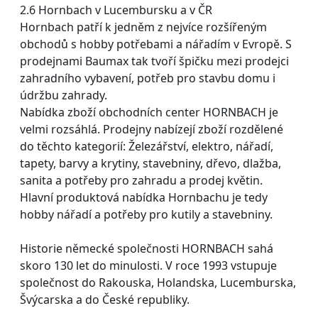
2.6 Hornbach v Lucembursku a v ČR
Hornbach patří k jedněm z nejvíce rozšířeným
obchodů s hobby potřebami a nářadím v Evropě. S
prodejnami Baumax tak tvoří špičku mezi prodejci
zahradního vybavení, potřeb pro stavbu domu i
údržbu zahrady.
Nabídka zboží obchodních center HORNBACH je
velmi rozsáhlá. Prodejny nabízejí zboží rozdělené
do těchto kategorií: Železářství, elektro, nářadí,
tapety, barvy a krytiny, stavebniny, dřevo, dlažba,
sanita a potřeby pro zahradu a prodej květin.
Hlavní produktová nabídka Hornbachu je tedy
hobby nářadí a potřeby pro kutily a stavebniny.
Historie německé společnosti HORNBACH sahá
skoro 130 let do minulosti. V roce 1993 vstupuje
společnost do Rakouska, Holandska, Lucemburska,
Švýcarska a do České republiky.