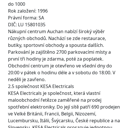
do 1000
Rok založení: 1996
Právní forma: SA
DIČ: LU 15801035
Nákupní centrum Auchan nabízí široký výběr
různých obchodů. Nachází se zde restaurace,
butiky, sportovní obchody a spousta dalších.
Parkování je zajištěno 2700 parkovacími místy a
první tři hodiny je zdarma, poté za poplatek.
Obchodní centrum je otevřeno ve všední dny do
20:00 v pátek o hodinu déle a v sobotu do 18:00. V
neděli je zavřeno.
2.5 společnost KESA Electricals
KESA Electricals je společnost, která vlastní
maloobchodní řetězce zaměřené na prodej
spotřební elektroniky. Do její sítě patří 690 prodejen
ve Velké Británii, Francii, Belgii, Nizozemí,
Lucembursku, Itálii, Švýcarsku, České republice a na
Slovensku. KESA Electricals prosazuje jednotnou