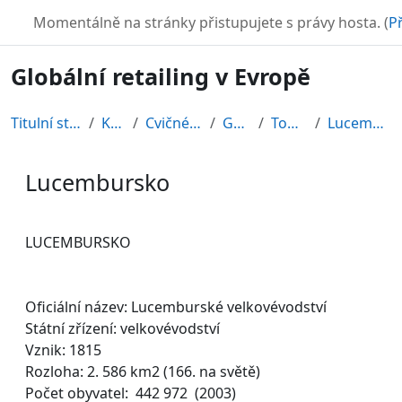
Přejít k hlavnímu obsahu
TURBO
Momentálně na stránky přistupujete s právy hosta. (
Př
Globální retailing v Evropě
Titulní stránka
Kurzy
Cvičné kurzy
GRE08
Topic 12
Lucembursko
Lucembursko
Požadavky na absolvování
LUCEMBURSKO
Oficiální název: Lucemburské velkovévodství
Státní zřízení: velkovévodství
Vznik: 1815
Rozloha: 2. 586 km2 (166. na světě)
Počet obyvatel: 442 972 (2003)