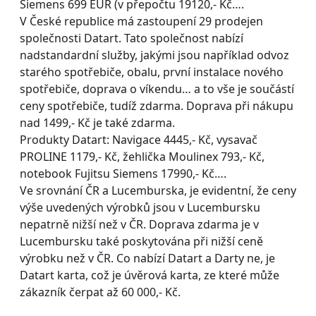
Siemens 699 EUR (v přepočtu 19120,- Kč….
V České republice má zastoupení 29 prodejen
společnosti Datart. Tato společnost nabízí
nadstandardní služby, jakými jsou například odvoz
starého spotřebiče, obalu, první instalace nového
spotřebiče, doprava o víkendu… a to vše je součástí
ceny spotřebiče, tudíž zdarma. Doprava při nákupu
nad 1499,- Kč je také zdarma.
Produkty Datart: Navigace 4445,- Kč, vysavač
PROLINE 1179,- Kč, žehlička Moulinex 793,- Kč,
notebook Fujitsu Siemens 17990,- Kč….
Ve srovnání ČR a Lucemburska, je evidentní, že ceny
výše uvedených výrobků jsou v Lucembursku
nepatrně nižší než v ČR. Doprava zdarma je v
Lucembursku také poskytována při nižší ceně
výrobku než v ČR. Co nabízí Datart a Darty ne, je
Datart karta, což je úvěrová karta, ze které může
zákazník čerpat až 60 000,- Kč.