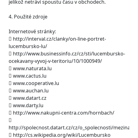
jelikož netráví spoustu času v obchodech.
4. Použité zdroje
Internetové stránky:
 http://interval.cz/clanky/on-line-portret-
lucembursko-lu/
 http://www.businessinfo.cz/cz/sti/lucembursko-
ocekavany-vyvoj-v-teritoriu/10/1000949/
 www.naturata.lu
 www.cactus.lu
 www.cooperative.lu
 www.auchan.lu
 www.datart.cz
 www.darty.lu
 http://www.nakupni-centra.com/hornbach/

http://spolecnost.datart.cz/cz/o_spolecnosti/mezinaro
 http://cs.wikipedia.org/wiki/Lucembursko