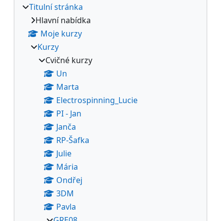
Titulní stránka
Hlavní nabídka
Moje kurzy
Kurzy
Cvičné kurzy
Un
Marta
Electrospinning_Lucie
PI - Jan
Janča
RP-Šafka
Julie
Mária
Ondřej
3DM
Pavla
GRE08