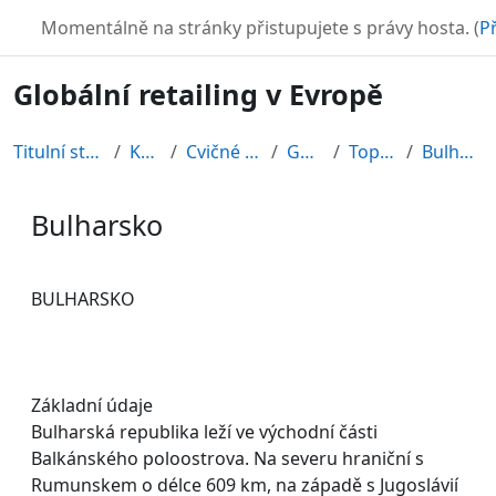
Přejít k hlavnímu obsahu
TURBO
Momentálně na stránky přistupujete s právy hosta. (
Př
Globální retailing v Evropě
Titulní stránka
Kurzy
Cvičné kurzy
GRE08
Topic 12
Bulharsko
Bulharsko
Požadavky na absolvování
BULHARSKO
Základní údaje
Bulharská republika leží ve východní části
Balkánského poloostrova. Na severu hraniční s
Rumunskem o délce 609 km, na západě s Jugoslávií