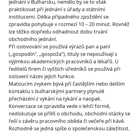
jednání v Bulharsku, nemělo by se to však
praktikovat při jednání s úřady a státními
institucemi. Délka případného zpoždění se
zpravidla pohybuje v rozmezí 10 – 20 minut. Rovněž
lze těžko dopředu odhadnout dobu trvání
obchodního jednání.
Při oslovování se používá výrazů pan a paní
(„gospodin“, „gospoža“), tituly se nepoužívají s
výjimkou akademických pracovníků a lékařů. U
ředitelů firem či vyšších úředníků se používá při
oslovení název jejich funkce.
Matoucím zvykem bývá při častějším nebo delším
kontaktu s bulharskými partnery plynulé
přecházení z vykání na tykání a naopak.
Konverzace se zpravidla vede v lehčí formě,
nediskutuje se příliš o obchodu, obchodní otázky se
řeší v závěru pracovního oběda či večeře při kávě.
Rozhodně se jedná spíše o společenskou záležitost.