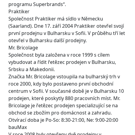
programu Superbrands“.
Praktiker
Společnost Praktiker má sídlo v Německu
(Saarland). Dne 17. září 2004 Praktiker otevřel svojí
první prodejnu v Bulharsku v Sofii. V průběhu tří let
otevřel v Bulharsku další prodejny.
Mr. Bricolage
Společnost byla založena v roce 1999 s cílem
vybudovat a řídit řetězec prodejen v Bulharsku,
Srbsku a Makedonii.
Značka Mr. Bricolage vstoupila na bulharský trh v
roce 2000, kdy bylo postaveno první obchodní
centrum v Sofii. V současné době je v Bulharsku 10
prodejen, které poskytly 880 pracovních míst. Mr.
Bricolage je řetězec prodejen specializující se na
obchod se zbožím pro domácnost a zahradu.
Otvírací doba je Po-So: 8:30-21:00, Ne: 9:00-20:00
bauMax
V roce 2008 byly otevřeny dvě prodejny v