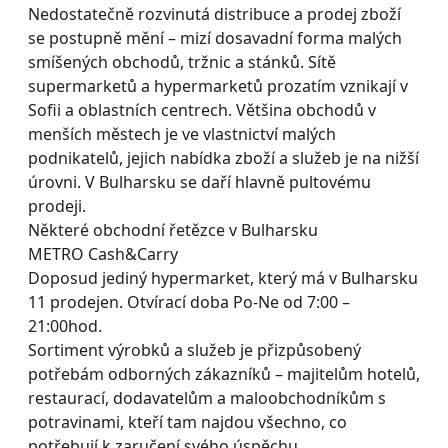
Nedostatečně rozvinutá distribuce a prodej zboží
se postupně mění – mizí dosavadní forma malých
smíšených obchodů, tržnic a stánků. Sítě
supermarketů a hypermarketů prozatím vznikají v
Sofii a oblastních centrech. Většina obchodů v
menších městech je ve vlastnictví malých
podnikatelů, jejich nabídka zboží a služeb je na nižší
úrovni. V Bulharsku se daří hlavně pultovému
prodeji.
Některé obchodní řetězce v Bulharsku
METRO Cash&Carry
Doposud jediný hypermarket, který má v Bulharsku
11 prodejen. Otvírací doba Po-Ne od 7:00 –
21:00hod.
Sortiment výrobků a služeb je přizpůsobený
potřebám odborných zákazníků – majitelům hotelů,
restaurací, dodavatelům a maloobchodníkům s
potravinami, kteří tam najdou všechno, co
potřebují k zaručení svého úspěchu.