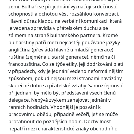
zemí. Bulhaři se při jednání vyznačují srdečností,
schopností a ochotou vést rozsáhlou konverzaci.
Hlavní důraz kladou na verbální komunikaci, která
je vedena zpravidla v přátelském duchu a se
zájmem na straně bulharského partnera. Kromě
bulharštiny patří mezi nejčastěji používané jazyky
angličtina (převládá hlavně u mladší generace),
ruština (zejména u starší generace), němčina či
francouzština. Co se týče etiky, její dodržování platí i
v případech, kdy je jednání vedeno neformálnějším
způsobem, pokud nejsou mezi stranami navázány
skutečně dobré a přátelské vztahy. Samozřejmostí
při jednání by mělo být představení všech členů
delegace. Nebývá zvykem zahajovat jednání v
ranních hodinách. Vhodnější je pozvání k
pracovnímu obědu, případně večeři, jež se může
protáhnout do pozdějších hodin. Dochvilnost
nepatří mezi charakteristické znaky obchodního