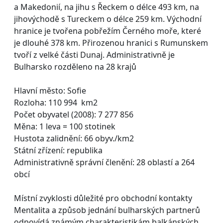
a Makedonií, na jihu s Řeckem o délce 493 km, na
jihovýchodě s Tureckem o délce 259 km. Východní
hranice je tvořena pobřežím Černého moře, které
je dlouhé 378 km. Přirozenou hranici s Rumunskem
tvoří z velké části Dunaj. Administrativně je
Bulharsko rozděleno na 28 krajů
Hlavní město: Sofie
Rozloha: 110 994 km2
Počet obyvatel (2008): 7 277 856
Měna: 1 leva = 100 stotinek
Hustota zalidnění: 66 obyv./km2
Státní zřízení: republika
Administrativně správní členění: 28 oblastí a 264
obcí
Místní zvyklosti důležité pro obchodní kontakty
Mentalita a způsob jednání bulharských partnerů
odpovídá známým charakteristikám balkánských