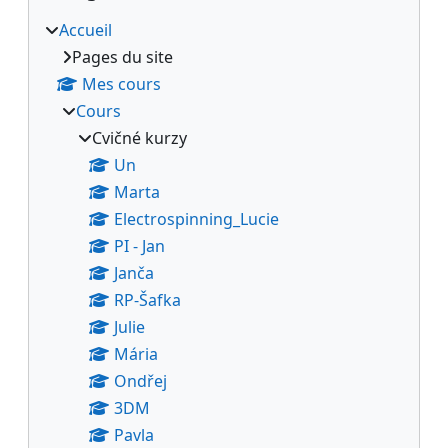
Accueil
Pages du site
Mes cours
Cours
Cvičné kurzy
Un
Marta
Electrospinning_Lucie
PI - Jan
Janča
RP-Šafka
Julie
Mária
Ondřej
3DM
Pavla