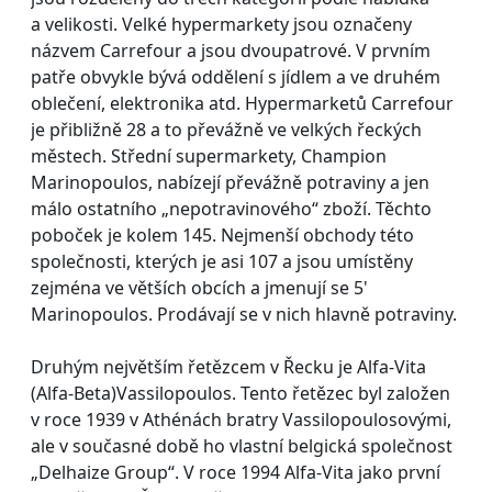
a velikosti. Velké hypermarkety jsou označeny
názvem Carrefour a jsou dvoupatrové. V prvním
patře obvykle bývá oddělení s jídlem a ve druhém
oblečení, elektronika atd. Hypermarketů Carrefour
je přibližně 28 a to převážně ve velkých řeckých
městech. Střední supermarkety, Champion
Marinopoulos, nabízejí převážně potraviny a jen
málo ostatního „nepotravinového“ zboží. Těchto
poboček je kolem 145. Nejmenší obchody této
společnosti, kterých je asi 107 a jsou umístěny
zejména ve větších obcích a jmenují se 5'
Marinopoulos. Prodávají se v nich hlavně potraviny.
Druhým největším řetězcem v Řecku je Alfa-Vita
(Alfa-Beta)Vassilopoulos. Tento řetězec byl založen
v roce 1939 v Athénách bratry Vassilopoulosovými,
ale v současné době ho vlastní belgická společnost
„Delhaize Group“. V roce 1994 Alfa-Vita jako první