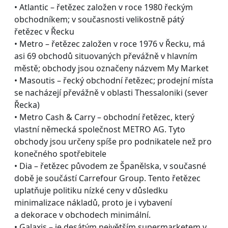
• Atlantic – řetězec založen v roce 1980 řeckým
obchodníkem; v současnosti velikostně pátý
řetězec v Řecku
• Metro – řetězec založen v roce 1976 v Řecku, má
asi 69 obchodů situovaných převážně v hlavním
městě; obchody jsou označeny názvem My Market
• Masoutis – řecký obchodní řetězec; prodejní místa
se nacházejí převážně v oblasti Thessaloniki (sever
Řecka)
• Metro Cash & Carry – obchodní řetězec, který
vlastní německá společnost METRO AG. Tyto
obchody jsou určeny spíše pro podnikatele než pro
konečného spotřebitele
• Dia – řetězec původem ze Španělska, v současné
době je součástí Carrefour Group. Tento řetězec
uplatňuje politiku nízké ceny v důsledku
minimalizace nákladů, proto je i vybavení
a dekorace v obchodech minimální.
• Galaxis – je desátým největším supermarketem v