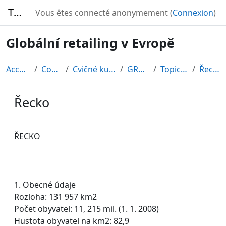
Passer au contenu principal
TURBO
Vous êtes connecté anonymement (
Connexion
)
Globální retailing v Evropě
Accueil
Cours
Cvičné kurzy
GRE08
Topic 12
Řecko
Řecko
Conditions d’achèvement
ŘECKO
1. Obecné údaje
Rozloha: 131 957 km2
Počet obyvatel: 11, 215 mil. (1. 1. 2008)
Hustota obyvatel na km2: 82,9