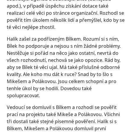
apod.), v případě úspěchu získání dotace také
realizaci celé věci po stránce organizační. Rozhodl se
pověřit tím úkolem několik lidí a přemýšlel, kdo by se
té věci nejlépe zhostil.
Halík zašel za podřízeným Bílkem. Rozumí si s ním,
Bílek ho podporuje a nejsou s ním žádné problémy.
Nestěžuje si pořád na něco jako ostatní, nevrtá do
všech rozhodnutí, nechová se jako opozice. Rád by,
aby se Bílek té věci ujal. Má také příslušné odborné
kvality. Ale koho mu dát k ruce? Snad by to šlo s
Mikešem a Polákovou. Jsou celkem schopní a pro
tenhle úkol by se hodili. Dovedou také
spolupracovat.
Vedoucí se domluvil s Bílkem a rozhodl se pověřit
prací na projektu také Mikeše a Polákovou. Všichni
tři dostali také stejné písemné pověření. Halík si s
Bílkem, Mikešem a Polákovou domluvil první