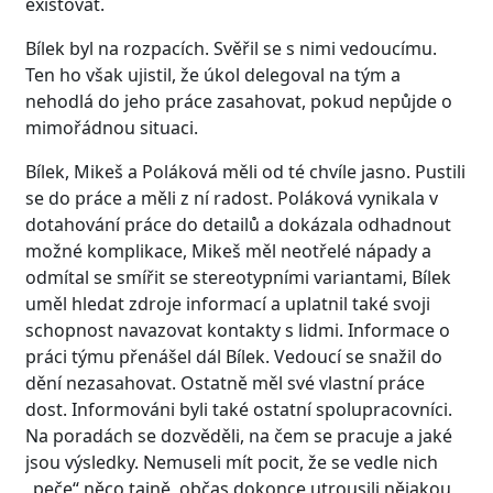
existovat.
Bílek byl na rozpacích. Svěřil se s nimi vedoucímu.
Ten ho však ujistil, že úkol delegoval na tým a
nehodlá do jeho práce zasahovat, pokud nepůjde o
mimořádnou situaci.
Bílek, Mikeš a Poláková měli od té chvíle jasno. Pustili
se do práce a měli z ní radost. Poláková vynikala v
dotahování práce do detailů a dokázala odhadnout
možné komplikace, Mikeš měl neotřelé nápady a
odmítal se smířit se stereotypními variantami, Bílek
uměl hledat zdroje informací a uplatnil také svoji
schopnost navazovat kontakty s lidmi. Informace o
práci týmu přenášel dál Bílek. Vedoucí se snažil do
dění nezasahovat. Ostatně měl své vlastní práce
dost. Informováni byli také ostatní spolupracovníci.
Na poradách se dozvěděli, na čem se pracuje a jaké
jsou výsledky. Nemuseli mít pocit, že se vedle nich
„peče“ něco tajně, občas dokonce utrousili nějakou