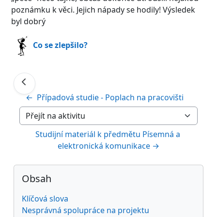
poznámku k věci. Jejich nápady se hodily! Výsledek
byl dobrý
Co se zlepšilo?
←  Případová studie - Poplach na pracovišti  	 	
Přejít na aktivitu
Studijní materiál k předmětu Písemná a 
elektronická komunikace →
Bloky
Přeskočit: Obsah
Obsah
Klíčová slova
Nesprávná spolupráce na projektu