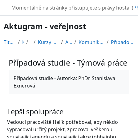
Přejít k hlavnímu obsahu
TURBO
Momentálně na stránky přistupujete s právy hosta. (
Př
Aktugram - veřejnost
Titulní stránka
Kurzy
CDV
Kurzy připravené v rámci ESF
AKTUGRAM
Komunikace v pracovním prostředí
Případová studie - Týmová práce
Případová studie - Týmová práce
Požadavky na absolvování
Případová studie - Autorka: PhDr. Stanislava
Exnerová
Lepší spolupráce
Vedoucí pracoviště Halík potřeboval, aby někdo
vypracoval určitý projekt, zpracoval veškerou
související agendu a související akce (obhajobu