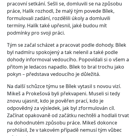
pracovní setkání. Sešli se, domluvili se na způsobu
práce, Halík rozhodl, že malý tým povede Bílek,
formulovali zadání, rozdělili úkoly a domluvili
termíny. Halík také upřesnil, jaké budou mít
podmínky pro svoji práci.
Tým se začal scházet a pracovat podle dohody. Bílek
byl nadmíru spokojený a tak nelenil a také podle
dohody informoval vedoucího. Popovídali si o všem a
přitom je ledacos napadlo. Bílek to bral trochu jako
pokyn – představa vedoucího je důležitá.
Na další schůzce týmu se Bílek vytasil s novou vizí.
Mikeš a Prokešová byli překvapeni. Museli si tedy
znovu ujasnit, kdo je pověřen prací, kdo je
odpovědný za výsledek, jak byl zformulován cíl.
Začínat opakovaně od začátku nechtěli a hodlali trvat
na dohodnutém způsobu práce. Mikeš dokonce
prohlásil, že v takovém případě nemusí tým vůbec