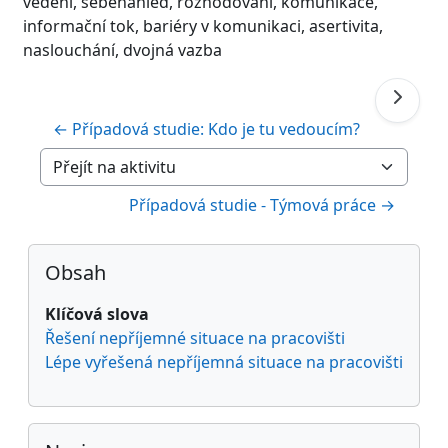
vedení, sebenáhled, rozhodování, komunikace,
informační tok,
bariéry v komunikaci, asertivita,
naslouchání, dvojná vazba
← Případová studie: Kdo je tu vedoucím?
Přejít na aktivitu
Případová studie - Týmová práce →
Bloky
Přeskočit: Obsah
Obsah
Klíčová slova
Řešení nepříjemné situace na pracovišti
Lépe vyřešená nepříjemná situace na pracovišti
Přeskočit: Navigace