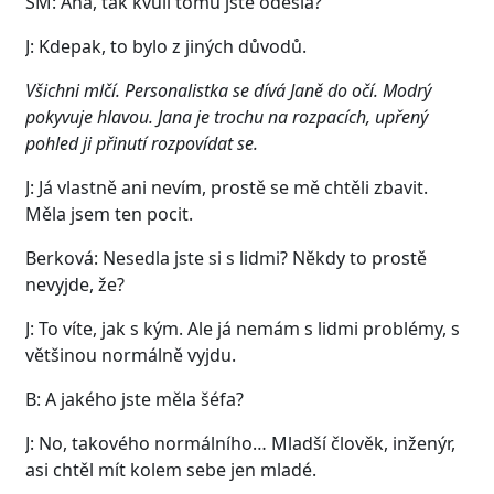
SM: Aha, tak kvůli tomu jste odešla?
J: Kdepak, to bylo z jiných důvodů.
Všichni mlčí. Personalistka se dívá Janě do očí. Modrý
pokyvuje hlavou. Jana je trochu na rozpacích, upřený
pohled ji přinutí rozpovídat se.
J: Já vlastně ani nevím, prostě se mě chtěli zbavit.
Měla jsem ten pocit.
Berková: Nesedla jste si s lidmi? Někdy to prostě
nevyjde, že?
J: To víte, jak s kým. Ale já nemám s lidmi problémy, s
většinou normálně vyjdu.
B: A jakého jste měla šéfa?
J: No, takového normálního… Mladší člověk, inženýr,
asi chtěl mít kolem sebe jen mladé.