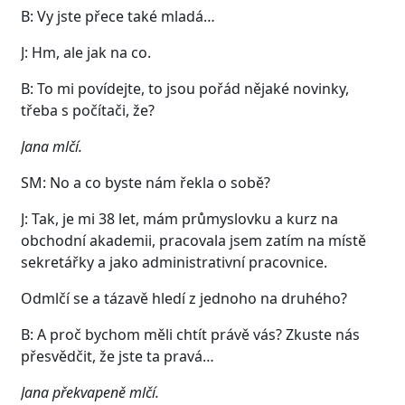
B: Vy jste přece také mladá…
J: Hm, ale jak na co.
B: To mi povídejte, to jsou pořád nějaké novinky,
třeba s počítači, že?
Jana mlčí.
SM: No a co byste nám řekla o sobě?
J: Tak, je mi 38 let, mám průmyslovku a kurz na
obchodní akademii, pracovala jsem zatím na místě
sekretářky a jako administrativní pracovnice.
Odmlčí se a tázavě hledí z jednoho na druhého?
B: A proč bychom měli chtít právě vás? Zkuste nás
přesvědčit, že jste ta pravá…
Jana překvapeně mlčí.