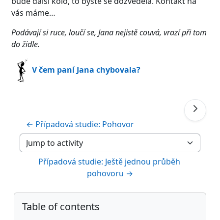
bude další kolo, to byste se dozvěděla. Kontakt na
vás máme…
Podávají si ruce, loučí se, Jana nejistě couvá, vrazí při tom
do židle.
V čem paní Jana chybovala?
← Případová studie: Pohovor
Jump to activity
Případová studie: Ještě jednou průběh 
pohovoru →
Blocks
Skip Table of contents
Table of contents