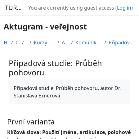
Skip to main content
TURBO
You are currently using guest access (
Log in
)
Aktugram - veřejnost
Home
Courses
CDV
Kurzy připravené v rámci ESF
AKTUGRAM
Komunikace v pracovním prostředí
Případová studie: Průběh pohovoru
Případová studie: Průběh
pohovoru
Completion requirements
Případová studie: Průběh pohovoru, autor Dr.
Stanislava Exnerová
První varianta
Klíčová slova: Použití jména, artikulace, polohové