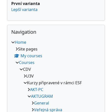
První varianta
Lepší varianta
Skip Navigation
Navigation
Home
Site pages
My courses
Courses
CDV
U3V
Kurzy připravené v rámci ESF
AKT-PC
AKTUGRAM
General
Veřejná správa