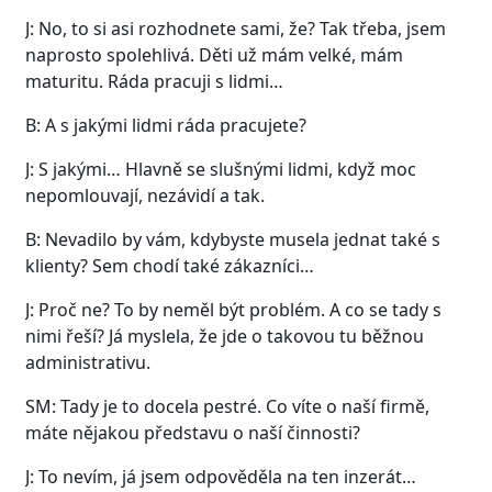
J: No, to si asi rozhodnete sami, že? Tak třeba, jsem
naprosto spolehlivá. Děti už mám velké, mám
maturitu. Ráda pracuji s lidmi…
B: A s jakými lidmi ráda pracujete?
J: S jakými… Hlavně se slušnými lidmi, když moc
nepomlouvají, nezávidí a tak.
B: Nevadilo by vám, kdybyste musela jednat také s
klienty? Sem chodí také zákazníci…
J: Proč ne? To by neměl být problém. A co se tady s
nimi řeší? Já myslela, že jde o takovou tu běžnou
administrativu.
SM: Tady je to docela pestré. Co víte o naší firmě,
máte nějakou představu o naší činnosti?
J: To nevím, já jsem odpověděla na ten inzerát…