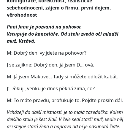
konfigurace, korektnost, realistické
sebehodnocení, zájem o firmu, první dojem,
věrohodnost
Paní Jana je pozvaná na pohovor.
Vstupuje do kanceláře. Od stolu zvedá oči mladší
muž. Vstává.
M: Dobrý den, vy jdete na pohovor?
J se zajíkne: Dobrý den, já jsem D… ová.
M: Já jsem Makovec. Tady si můžete odložit kabát.
J: Děkuji, venku je dnes pěkná zima, co?
M: To máte pravdu, profukuje to. Pojďte prosím dál.
Vcházejí do další místnosti. Je to malá zasedačka. Kolem
delšího stolu je šest židlí. V čele sedí starší muž, vedle něj
asi stejně stará žena a napravo od ní je odsunutá židle.