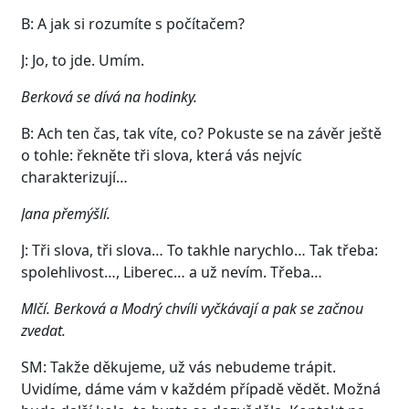
B: A jak si rozumíte s počítačem?
J: Jo, to jde. Umím.
Berková se dívá na hodinky.
B: Ach ten čas, tak víte, co? Pokuste se na závěr ještě
o tohle: řekněte tři slova, která vás nejvíc
charakterizují…
Jana přemýšlí.
J: Tři slova, tři slova… To takhle narychlo… Tak třeba:
spolehlivost…, Liberec… a už nevím. Třeba…
Mlčí. Berková a Modrý chvíli vyčkávají a pak se začnou
zvedat.
SM: Takže děkujeme, už vás nebudeme trápit.
Uvidíme, dáme vám v každém případě vědět. Možná