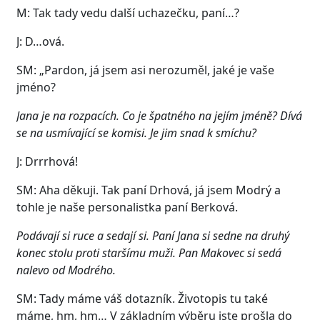
M: Tak tady vedu další uchazečku, paní…?
J: D…ová.
SM: „Pardon, já jsem asi nerozuměl, jaké je vaše
jméno?
Jana je na rozpacích. Co je špatného na jejím jméně? Dívá
se na usmívající se komisi. Je jim snad k smíchu?
J: Drrrhová!
SM: Aha děkuji. Tak paní Drhová, já jsem Modrý a
tohle je naše personalistka paní Berková.
Podávají si ruce a sedají si. Paní Jana si sedne na druhý
konec stolu proti staršímu muži. Pan Makovec si sedá
nalevo od Modrého.
SM: Tady máme váš dotazník. Životopis tu také
máme, hm, hm… V základním výběru jste prošla do