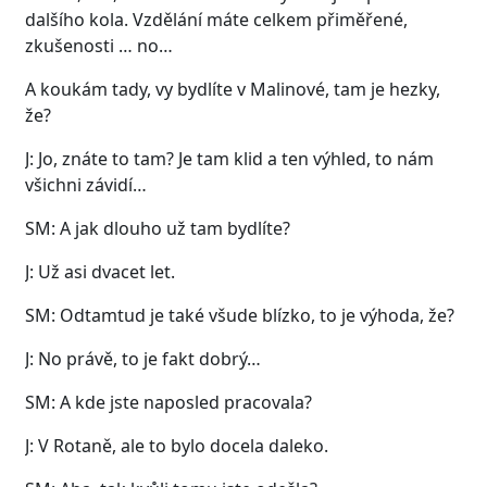
dalšího kola. Vzdělání máte celkem přiměřené,
zkušenosti … no…
A koukám tady, vy bydlíte v Malinové, tam je hezky,
že?
J: Jo, znáte to tam? Je tam klid a ten výhled, to nám
všichni závidí…
SM: A jak dlouho už tam bydlíte?
J: Už asi dvacet let.
SM: Odtamtud je také všude blízko, to je výhoda, že?
J: No právě, to je fakt dobrý…
SM: A kde jste naposled pracovala?
J: V Rotaně, ale to bylo docela daleko.