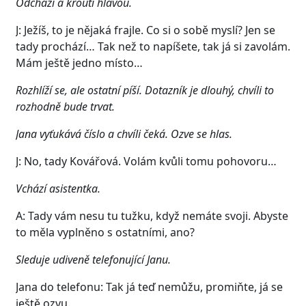
Odchází a kroutí hlavou.
J: Ježíš, to je nějaká frajle. Co si o sobě myslí? Jen se
tady prochází… Tak než to napíšete, tak já si zavolám.
Mám ještě jedno místo…
Rozhlíží se, ale ostatní píší. Dotazník je dlouhý, chvíli to
rozhodně bude trvat.
Jana vyťukává číslo a chvíli čeká. Ozve se hlas.
J: No, tady Kovářová. Volám kvůli tomu pohovoru…
Vchází asistentka.
A: Tady vám nesu tu tužku, když nemáte svoji. Abyste
to měla vyplněno s ostatními, ano?
Sleduje udiveně telefonující Janu.
Jana do telefonu: Tak já teď nemůžu, promiňte, já se
ještě ozvu.