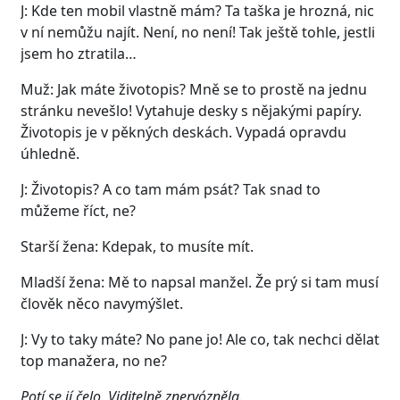
J: Kde ten mobil vlastně mám? Ta taška je hrozná, nic
v ní nemůžu najít. Není, no není! Tak ještě tohle, jestli
jsem ho ztratila…
Muž: Jak máte životopis? Mně se to prostě na jednu
stránku nevešlo! Vytahuje desky s nějakými papíry.
Životopis je v pěkných deskách. Vypadá opravdu
úhledně.
J: Životopis? A co tam mám psát? Tak snad to
můžeme říct, ne?
Starší žena: Kdepak, to musíte mít.
Mladší žena: Mě to napsal manžel. Že prý si tam musí
člověk něco navymýšlet.
J: Vy to taky máte? No pane jo! Ale co, tak nechci dělat
top manažera, no ne?
Potí se jí čelo. Viditelně znervózněla.