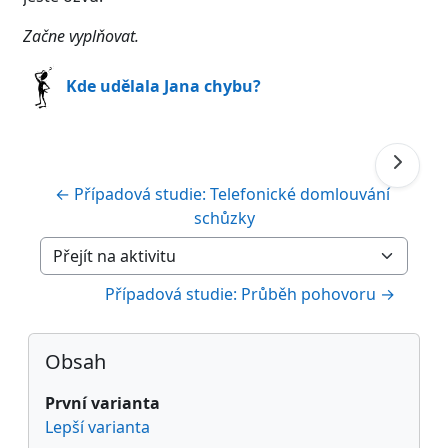
Začne vyplňovat.
Kde udělala Jana chybu?
← Případová studie: Telefonické domlouvání 
schůzky
Přejít na aktivitu
Případová studie: Průběh pohovoru →
Bloky
Přeskočit: Obsah
Obsah
První varianta
Lepší varianta