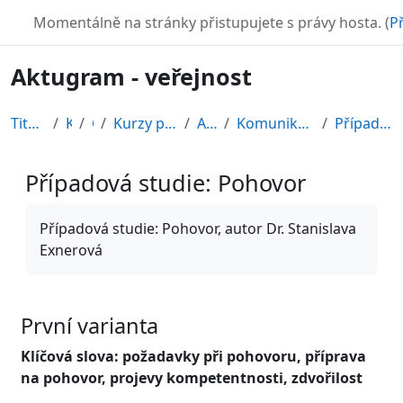
Přejít k hlavnímu obsahu
TURBO
Momentálně na stránky přistupujete s právy hosta. (
Př
Aktugram - veřejnost
Titulní stránka
Kurzy
CDV
Kurzy připravené v rámci ESF
AKTUGRAM
Komunikace v pracovním prostředí
Případová studie: Pohovor
Případová studie: Pohovor
Požadavky na absolvování
Případová studie: Pohovor, autor Dr. Stanislava
Exnerová
První varianta
Klíčová slova: požadavky při pohovoru, příprava
na pohovor, projevy kompetentnosti, zdvořilost