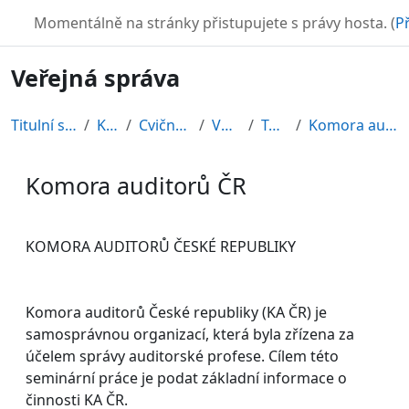
Přejít k hlavnímu obsahu
TURBO
Momentálně na stránky přistupujete s právy hosta. (
Př
Veřejná správa
Titulní stránka
Kurzy
Cvičné kurzy
VS2010
Topic 5
Komora auditorů ČR
Komora auditorů ČR
Požadavky na absolvování
KOMORA AUDITORŮ ČESKÉ REPUBLIKY
Komora auditorů České republiky (KA ČR) je
samosprávnou organizací, která byla zřízena za
účelem správy auditorské profese. Cílem této
seminární práce je podat základní informace o
činnosti KA ČR.