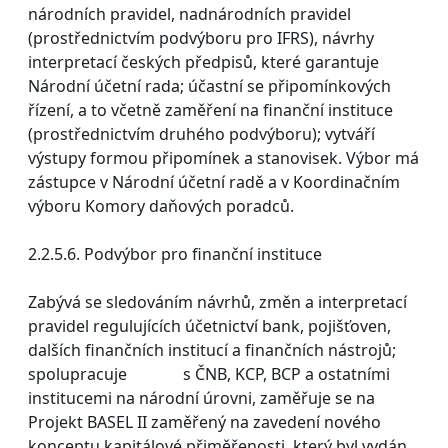
národních pravidel, nadnárodních pravidel
(prostřednictvím podvýboru pro IFRS), návrhy
interpretací českých předpisů, které garantuje
Národní účetní rada; účastní se připomínkových
řízení, a to včetně zaměření na finanční instituce
(prostřednictvím druhého podvýboru); vytváří
výstupy formou připomínek a stanovisek. Výbor má
zástupce v Národní účetní radě a v Koordinačním
výboru Komory daňových poradců.
2.2.5.6. Podvýbor pro finanční instituce
Zabývá se sledováním návrhů, změn a interpretací
pravidel regulujících účetnictví bank, pojišťoven,
dalších finančních institucí a finančních nástrojů;
spolupracuje s ČNB, KCP, BCP a ostatními
institucemi na národní úrovni, zaměřuje se na
Projekt BASEL II zaměřený na zavedení nového
konceptu kapitálové přiměřenosti, který byl vydán