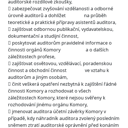
auditorské rozdílové zkoušky,
 zabezpečovat zvyšování vzdělanosti a odborné
úrovně auditorů a dohlížet na průběh
teoretické a praktické přípravy asistentů auditora,
 zajišťovat odbornou publikační, vydavatelskou,
dokumentační a studijní činnost,
 poskytovat auditorům pravidelné informace o
činnosti orgánů Komory a o dalších
záležitostech profese,
 zajišťovat osvětovou, vzdělávací, poradenskou
činnost a obchodní činnost ve vztahu k
auditorům a jiným osobám,
 činit veškerá opatření nezbytná k zajištění řádné
činnosti Komory a rozhodovat o všech
záležitostech Komory, které nejsou svěřeny k
rozhodování jinému orgánu Komory,
 jmenovat auditora účetní závěrky Komory v
případě, kdy náhradník auditora zvolený posledním
sněmem ztratí auditorské oprávnění před konáním