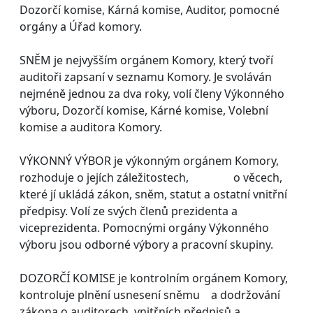
Dozorčí komise, Kárná komise, Auditor, pomocné
orgány a Úřad komory.
SNĚM je nejvyšším orgánem Komory, který tvoří
auditoři zapsaní v seznamu Komory. Je svoláván
nejméně jednou za dva roky, volí členy Výkonného
výboru, Dozorčí komise, Kárné komise, Volební
komise a auditora Komory.
VÝKONNÝ VÝBOR je výkonným orgánem Komory,
rozhoduje o jejích záležitostech, o věcech,
které jí ukládá zákon, sněm, statut a ostatní vnitřní
předpisy. Volí ze svých členů prezidenta a
viceprezidenta. Pomocnými orgány Výkonného
výboru jsou odborné výbory a pracovní skupiny.
DOZORČÍ KOMISE je kontrolním orgánem Komory,
kontroluje plnění usnesení sněmu a dodržování
zákona o auditorech, vnitřních předpisů a