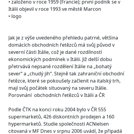
• založeno v roce 1959 (Francie); první podnik se v
Itálii objevil v roce 1993 ve městě Marcon
• logo
Jak je z výše uvedeného přehledu patrné, většina
domácích obchodních řetězců má svůj původ v
severní části Itálie, což je dané rozdílností
ekonomických podmínek v Itálii. Již delší dobu
přetrvává nepsané rozdělení Itálie na „bohatý
sever“ a „chudý jih“. Stejně tak zahraniční obchodní
řetězce, které se pokoušely začlenit na italský trh,
mají svůj počátek situovaný na severu Itálie.
Porovnání obchodních řetězců v Itálii a ČR
Podle ČTK na konci roku 2004 bylo v ČR 555
supermarketů, 426 diskontních prodejen a 160
hypermarketů. Studie společnosti ACNielsen
citovaná v MF Dnes v srpnu 2006 uvádí, že připadá