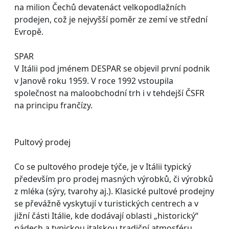
na milion Čechů devatenáct velkopodlažních
prodejen, což je nejvyšší poměr ze zemí ve střední
Evropě.
SPAR
V Itálii pod jménem DESPAR se objevil první podnik
v Janově roku 1959. V roce 1992 vstoupila
společnost na maloobchodní trh i v tehdejší ČSFR
na principu frančízy.
Pultový prodej
Co se pultového prodeje týče, je v Itálii typický
především pro prodej masných výrobků, či výrobků
z mléka (sýry, tvarohy aj.). Klasické pultové prodejny
se převážně vyskytují v turistických centrech a v
jižní části Itálie, kde dodávají oblasti „historický“
nádech a typickou italskou tradiční atmosféru.