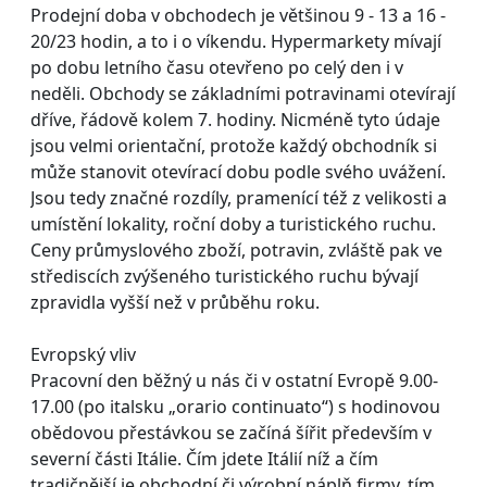
Prodejní doba v obchodech je většinou 9 - 13 a 16 -
20/23 hodin, a to i o víkendu. Hypermarkety mívají
po dobu letního času otevřeno po celý den i v
neděli. Obchody se základními potravinami otevírají
dříve, řádově kolem 7. hodiny. Nicméně tyto údaje
jsou velmi orientační, protože každý obchodník si
může stanovit otevírací dobu podle svého uvážení.
Jsou tedy značné rozdíly, pramenící též z velikosti a
umístění lokality, roční doby a turistického ruchu.
Ceny průmyslového zboží, potravin, zvláště pak ve
střediscích zvýšeného turistického ruchu bývají
zpravidla vyšší než v průběhu roku.
Evropský vliv
Pracovní den běžný u nás či v ostatní Evropě 9.00-
17.00 (po italsku „orario continuato“) s hodinovou
obědovou přestávkou se začíná šířit především v
severní části Itálie. Čím jdete Itálií níž a čím
tradičnější je obchodní či výrobní náplň firmy, tím