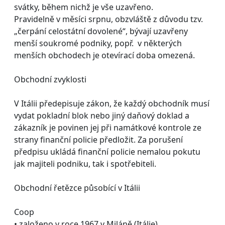
svátky, během nichž je vše uzavřeno.
Pravidelně v měsíci srpnu, obzvláště z důvodu tzv.
„čerpání celostátní dovolené“, bývají uzavřeny
menší soukromé podniky, popř. v některých
menších obchodech je otevírací doba omezená.
Obchodní zvyklosti
V Itálii předepisuje zákon, že každý obchodník musí
vydat pokladní blok nebo jiný daňový doklad a
zákazník je povinen jej při namátkové kontrole ze
strany finanční policie předložit. Za porušení
předpisu ukládá finanční policie nemalou pokutu
jak majiteli podniku, tak i spotřebiteli.
Obchodní řetězce působící v Itálii
Coop
• založeno v roce 1967 v Miláně (Itálie)