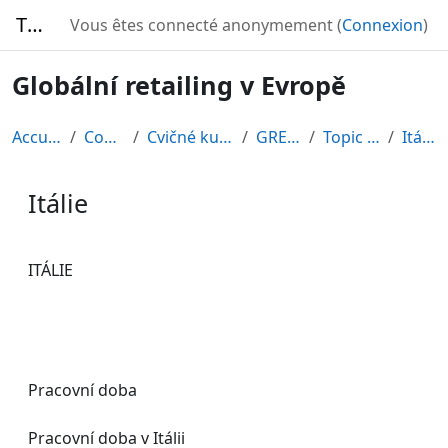
Passer au contenu principal
TURBO
Vous êtes connecté anonymement (
Connexion
)
Globální retailing v Evropě
Accueil
Cours
Cvičné kurzy
GRE08
Topic 12
Itálie
Itálie
Conditions d’achèvement
ITÁLIE
Pracovní doba
Pracovní doba v Itálii