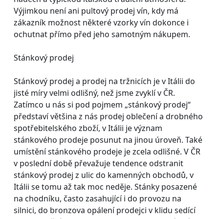
Výjimkou není ani pultový prodej vín, kdy má
zákazník možnost některé vzorky vín dokonce i
ochutnat přímo před jeho samotným nákupem.
Stánkový prodej
Stánkový prodej a prodej na tržnicích je v Itálii do
jisté míry velmi odlišný, než jsme zvyklí v ČR.
Zatímco u nás si pod pojmem „stánkový prodej“
představí většina z nás prodej oblečení a drobného
spotřebitelského zboží, v Itálii je význam
stánkového prodeje posunut na jinou úroveň. Také
umístění stánkového prodeje je zcela odlišné. V ČR
v poslední době převažuje tendence odstranit
stánkový prodej z ulic do kamenných obchodů, v
Itálii se tomu až tak moc neděje. Stánky posazené
na chodníku, často zasahující i do provozu na
silnici, do bronzova opálení prodejci v klidu sedící