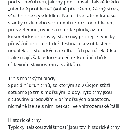
pod slunečníkem, jakoby podtrhovali italské krédo
„niente é problema“ (volně přeloženo; žádný stres,
všechno hezky v klídku). Na ulici se tak setkáte se
stánky rozličného sortimentu zboží; od oblečení,
přes zeleninu, ovoce a mořské plody, až po
kosmetické přípravky. Stánkový prodej je typický
převážně pro turistické destinace a v oblastech
nedaleko historických a kulturních památek. ČR a
Itálie mají však jedno společné; konání trhů k
církevním slavnostem a svátkům.
Trh s mořskými plody
Speciální druh trhů, se kterým se v ČR jen stěží
setkáme je trh s mořskými plody. Tyto trhy jsou
situovány především v přímořských oblastech,
nicméně lze se s nimi setkat i ve vnitrozemské Itálii.
Historické trhy
Typicky italskou zvláštností jsou tzv. historické trhy.