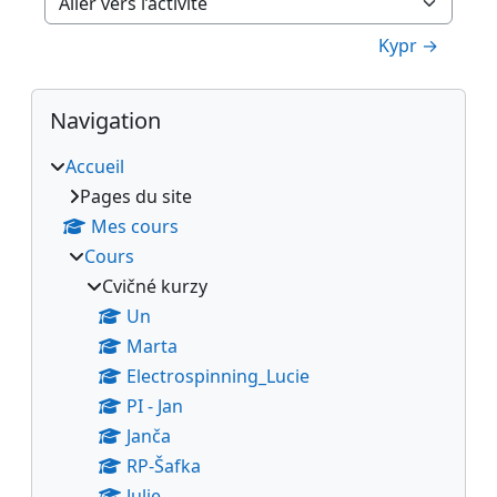
Aller vers l’activité
Kypr →
Blocs
Passer Navigation
Navigation
Accueil
Pages du site
Mes cours
Cours
Cvičné kurzy
Un
Marta
Electrospinning_Lucie
PI - Jan
Janča
RP-Šafka
Julie