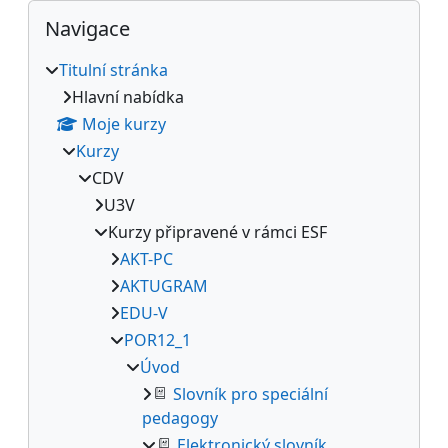
Bloky
Přeskočit: Navigace
Navigace
Titulní stránka
Hlavní nabídka
Moje kurzy
Kurzy
CDV
U3V
Kurzy připravené v rámci ESF
AKT-PC
AKTUGRAM
EDU-V
POR12_1
Úvod
Slovník pro speciální
pedagogy
Elektronický slovník