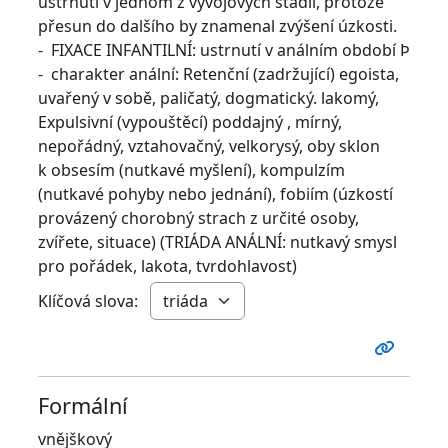
ustrnutí v jednom z vývojových stadií, protože
přesun do dalšího by znamenal zvýšení úzkosti.
- FIXACE INFANTILNÍ: ustrnutí v análním období Þ
- charakter anální: Retenční (zadržující) egoista,
uvařený v sobě, paličatý, dogmatický. lakomý,
Expulsivní (vypouštěcí) poddajný , mírný,
nepořádný, vztahovačný, velkorysý, oby sklon
k obsesím (nutkavé myšlení), kompulzím
(nutkavé pohyby nebo jednání), fobiím (úzkostí
provázený chorobný strach z určité osoby,
zvířete, situace) (TRIÁDA ANÁLNÍ: nutkavý smysl
pro pořádek, lakota, tvrdohlavost)
Klíčová slova:
Formální
vnějškový