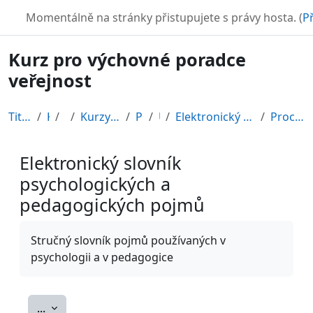
Přejít k hlavnímu obsahu
TURBO
Momentálně na stránky přistupujete s právy hosta. (
Př
Kurz pro výchovné poradce
veřejnost
Titulní stránka
Kurzy
CDV
Kurzy připravené v rámci ESF
POR12_1
Úvod
Elektronický slovník psychologických a pedagogický...
Procházet podle abecedy
Elektronický slovník
psychologických a
pedagogických pojmů
Požadavky na absolvování
Stručný slovník pojmů používaných v
psychologii a v pedagogice
Exportovat položky
...