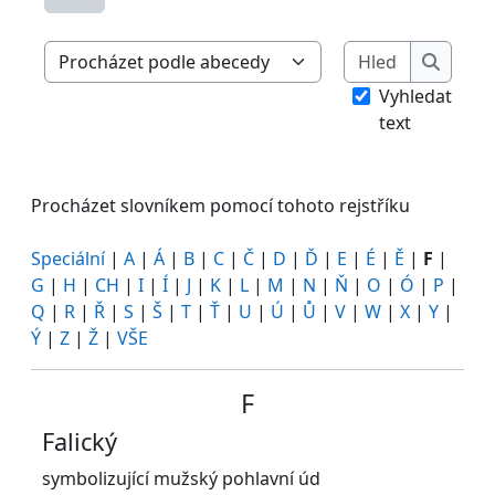
Hledat
Procházet slovníkem pomocí tohoto rejstříku
Hledat
Vyhledat
text
Procházet slovníkem pomocí tohoto rejstříku
Speciální
|
A
|
Á
|
B
|
C
|
Č
|
D
|
Ď
|
E
|
É
|
Ě
|
F
|
G
|
H
|
CH
|
I
|
Í
|
J
|
K
|
L
|
M
|
N
|
Ň
|
O
|
Ó
|
P
|
Q
|
R
|
Ř
|
S
|
Š
|
T
|
Ť
|
U
|
Ú
|
Ů
|
V
|
W
|
X
|
Y
|
Ý
|
Z
|
Ž
|
VŠE
F
Falický
symbolizující mužský pohlavní úd