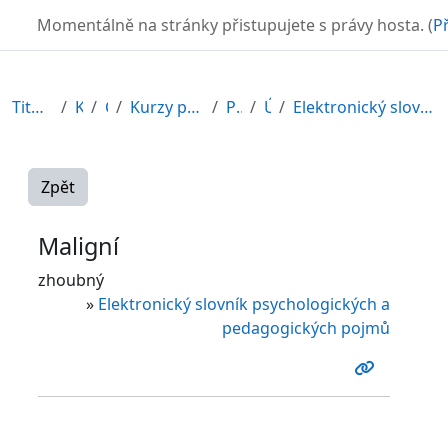
Přejít k hlavnímu obsahu
TURBO
Momentálně na stránky přistupujete s právy hosta. (
Př
Titulní stránka
Kurzy
CDV
Kurzy připravené v rámci ESF
POR12_1
Úvod
Elektronický slovník psychologických a pedagogický...
Zpět
Maligní
zhoubný
»
Elektronický slovník psychologických a
pedagogických pojmů