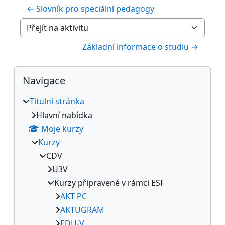
← Slovník pro speciální pedagogy
Přejít na aktivitu
Základní informace o studiu →
Bloky
Přeskočit: Navigace
Navigace
Titulní stránka
Hlavní nabídka
Moje kurzy
Kurzy
CDV
U3V
Kurzy připravené v rámci ESF
AKT-PC
AKTUGRAM
EDU-V