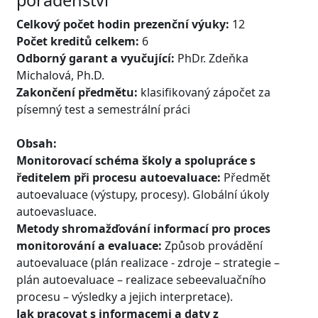
Celkový počet hodin prezenční výuky:
12
Počet kreditů celkem:
6
Odborný garant a vyučující:
PhDr. Zdeňka
Michalová, Ph.D.
Zakončení předmětu:
klasifikovaný zápočet za
písemný test a semestrální práci
Obsah:
Monitorovací schéma školy a spolupráce s
ředitelem při procesu autoevaluace:
Předmět
autoevaluace (výstupy, procesy). Globální úkoly
autoevasluace.
Metody shromažďování informací pro proces
monitorování a evaluace:
Způsob provádění
autoevaluace (plán realizace - zdroje – strategie –
plán autoevaluace – realizace sebeevaluačního
procesu – výsledky a jejich interpretace).
Jak pracovat s informacemi a daty z