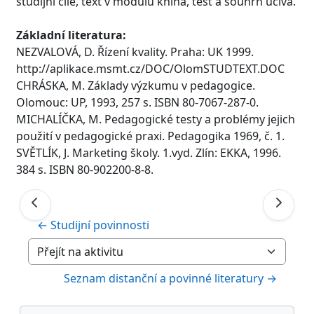
studijní cíle, text v modulu kniha, test a souhrn učiva.
Základní literatura:
NEZVALOVÁ, D. Řízení kvality. Praha: UK 1999.
http://aplikace.msmt.cz/DOC/OlomSTUDTEXT.DOC
CHRÁSKA, M. Základy výzkumu v pedagogice.
Olomouc: UP, 1993, 257 s. ISBN 80-7067-287-0.
MICHALÍČKA, M. Pedagogické testy a problémy jejich
použití v pedagogické praxi. Pedagogika 1969, č. 1.
SVĚTLÍK, J. Marketing školy. 1.vyd. Zlín: EKKA, 1996.
384 s. ISBN 80-902200-8-8.
← Studijní povinnosti
Přejít na aktivitu
Seznam distanční a povinné literatury →
Přeskočit: Obsah