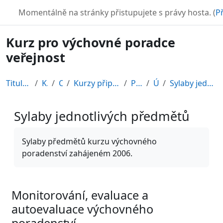
Přejít k hlavnímu obsahu
TURBO
Momentálně na stránky přistupujete s právy hosta. (
Př
Kurz pro výchovné poradce
veřejnost
Titulní stránka
Kurzy
CDV
Kurzy připravené v rámci ESF
POR12_1
Úvod
Sylaby jednotlivých předmětů
Sylaby jednotlivých předmětů
Požadavky na absolvování
Sylaby předmětů kurzu výchovného
poradenství zahájeném 2006.
Monitorování, evaluace a
autoevaluace výchovného
poradenství