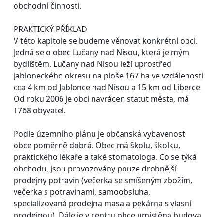
obchodní činnosti.
PRAKTICKÝ PŘÍKLAD
V této kapitole se budeme věnovat konkrétní obci.
Jedná se o obec Lučany nad Nisou, která je mým
bydlištěm. Lučany nad Nisou leží uprostřed
jabloneckého okresu na ploše 167 ha ve vzdálenosti
cca 4 km od Jablonce nad Nisou a 15 km od Liberce.
Od roku 2006 je obci navrácen statut města, má
1768 obyvatel.
Podle územního plánu je občanská vybavenost
obce poměrně dobrá. Obec má školu, školku,
praktického lékaře a také stomatologa. Co se týká
obchodu, jsou provozovány pouze drobnější
prodejny potravin (večerka se smíšeným zbožím,
večerka s potravinami, samoobsluha,
specializovaná prodejna masa a pekárna s vlasní
prodejnou). Dále je v centru obce umístěna budova