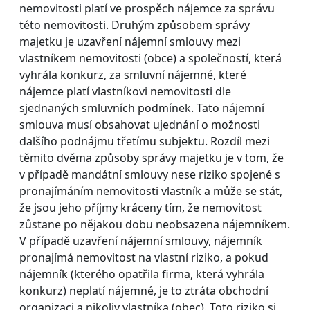
nemovitosti platí ve prospěch nájemce za správu
této nemovitosti. Druhým způsobem správy
majetku je uzavření nájemní smlouvy mezi
vlastníkem nemovitosti (obce) a společností, která
vyhrála konkurz, za smluvní nájemné, které
nájemce platí vlastníkovi nemovitosti dle
sjednaných smluvních podmínek. Tato nájemní
smlouva musí obsahovat ujednání o možnosti
dalšího podnájmu třetímu subjektu. Rozdíl mezi
těmito dvěma způsoby správy majetku je v tom, že
v případě mandátní smlouvy nese riziko spojené s
pronajímáním nemovitosti vlastník a může se stát,
že jsou jeho příjmy kráceny tím, že nemovitost
zůstane po nějakou dobu neobsazena nájemníkem.
V případě uzavření nájemní smlouvy, nájemník
pronajímá nemovitost na vlastní riziko, a pokud
nájemník (kterého opatřila firma, která vyhrála
konkurz) neplatí nájemné, je to ztráta obchodní
organizaci a nikoliv vlastníka (obec). Toto riziko si