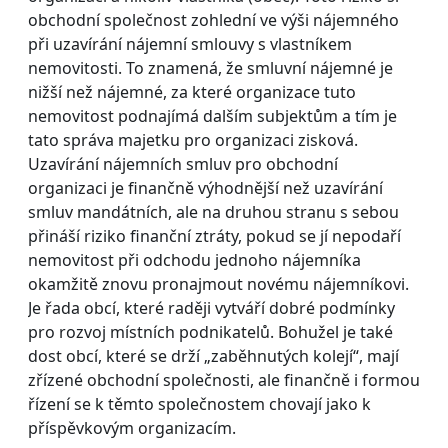
obchodní společnost zohlední ve výši nájemného
při uzavírání nájemní smlouvy s vlastníkem
nemovitosti. To znamená, že smluvní nájemné je
nižší než nájemné, za které organizace tuto
nemovitost podnajímá dalším subjektům a tím je
tato správa majetku pro organizaci zisková.
Uzavírání nájemních smluv pro obchodní
organizaci je finančně výhodnější než uzavírání
smluv mandátních, ale na druhou stranu s sebou
přináší riziko finanční ztráty, pokud se jí nepodaří
nemovitost při odchodu jednoho nájemníka
okamžitě znovu pronajmout novému nájemníkovi.
Je řada obcí, které raději vytváří dobré podmínky
pro rozvoj místních podnikatelů. Bohužel je také
dost obcí, které se drží „zaběhnutých kolejí“, mají
zřízené obchodní společnosti, ale finančně i formou
řízení se k těmto společnostem chovají jako k
příspěvkovým organizacím.