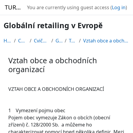
Skip to main content
TURBO
You are currently using guest access (
Log in
)
Globální retailing v Evropě
Home
Courses
Cvičné kurzy
GRE08
Topic 3
Vztah obce a obchodních organizací
Vztah obce a obchodních
organizací
Completion requirements
VZTAH OBCE A OBCHODNÍCH ORGANIZACÍ
1 Vymezení pojmu obec
Pojem obec vymezuje Zákon o obcích (obecní
zřízení) č. 128/2000 Sb. a můžeme ho
charakterizovat pomocí hned několika definic. Mezi