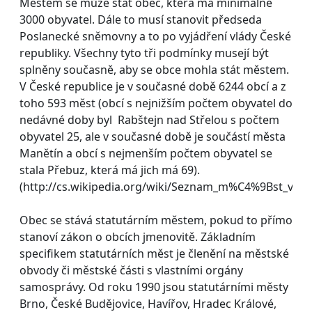
Městem se může stát obec, která má minimálně
3000 obyvatel. Dále to musí stanovit předseda
Poslanecké sněmovny a to po vyjádření vlády České
republiky. Všechny tyto tři podmínky musejí být
splněny současně, aby se obce mohla stát městem.
V České republice je v současné době 6244 obcí a z
toho 593 měst (obcí s nejnižším počtem obyvatel do
nedávné doby byl Rabštejn nad Střelou s počtem
obyvatel 25, ale v současné době je součástí města
Manětín a obcí s nejmenším počtem obyvatel se
stala Přebuz, která má jich má 69).
(http://cs.wikipedia.org/wiki/Seznam_m%C4%9Bst_v_
Obec se stává statutárním městem, pokud to přímo
stanoví zákon o obcích jmenovitě. Základním
specifikem statutárních měst je členění na městské
obvody či městské části s vlastními orgány
samosprávy. Od roku 1990 jsou statutárními městy
Brno, České Budějovice, Havířov, Hradec Králové,