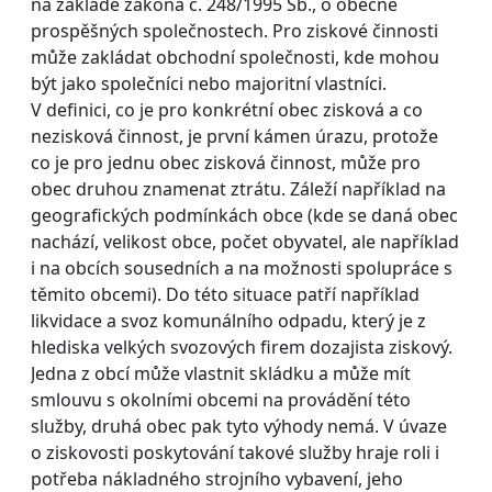
na základě zákona č. 248/1995 Sb., o obecně
prospěšných společnostech. Pro ziskové činnosti
může zakládat obchodní společnosti, kde mohou
být jako společníci nebo majoritní vlastníci.
V definici, co je pro konkrétní obec zisková a co
nezisková činnost, je první kámen úrazu, protože
co je pro jednu obec zisková činnost, může pro
obec druhou znamenat ztrátu. Záleží například na
geografických podmínkách obce (kde se daná obec
nachází, velikost obce, počet obyvatel, ale například
i na obcích sousedních a na možnosti spolupráce s
těmito obcemi). Do této situace patří například
likvidace a svoz komunálního odpadu, který je z
hlediska velkých svozových firem dozajista ziskový.
Jedna z obcí může vlastnit skládku a může mít
smlouvu s okolními obcemi na provádění této
služby, druhá obec pak tyto výhody nemá. V úvaze
o ziskovosti poskytování takové služby hraje roli i
potřeba nákladného strojního vybavení, jeho