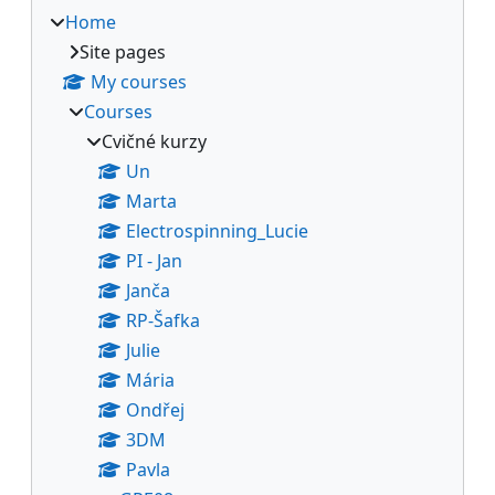
Home
Site pages
My courses
Courses
Cvičné kurzy
Un
Marta
Electrospinning_Lucie
PI - Jan
Janča
RP-Šafka
Julie
Mária
Ondřej
3DM
Pavla