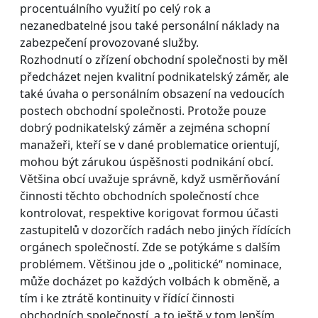
procentuálního využití po celý rok a
nezanedbatelné jsou také personální náklady na
zabezpečení provozované služby.
Rozhodnutí o zřízení obchodní společnosti by měl
předcházet nejen kvalitní podnikatelský záměr, ale
také úvaha o personálním obsazení na vedoucích
postech obchodní společnosti. Protože pouze
dobrý podnikatelský záměr a zejména schopní
manažeři, kteří se v dané problematice orientují,
mohou být zárukou úspěšnosti podnikání obcí.
Většina obcí uvažuje správně, když usměrňování
činnosti těchto obchodních společností chce
kontrolovat, respektive korigovat formou účasti
zastupitelů v dozorčích radách nebo jiných řídících
orgánech společností. Zde se potýkáme s dalším
problémem. Většinou jde o „politické“ nominace,
může docházet po každých volbách k obměně, a
tím i ke ztrátě kontinuity v řídící činnosti
obchodních společností, a to ještě v tom lepším