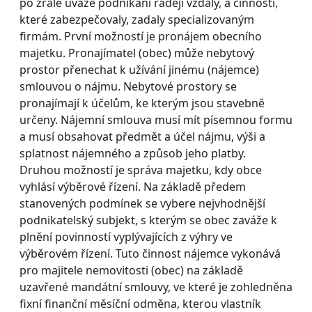
po zralé úvaze podnikání raději vzdaly, a činnosti,
které zabezpečovaly, zadaly specializovaným
firmám. První možností je pronájem obecního
majetku. Pronajímatel (obec) může nebytový
prostor přenechat k užívání jinému (nájemce)
smlouvou o nájmu. Nebytové prostory se
pronajímají k účelům, ke kterým jsou stavebně
určeny. Nájemní smlouva musí mít písemnou formu
a musí obsahovat předmět a účel nájmu, výši a
splatnost nájemného a způsob jeho platby.
Druhou možností je správa majetku, kdy obce
vyhlásí výběrové řízení. Na základě předem
stanovených podmínek se vybere nejvhodnější
podnikatelský subjekt, s kterým se obec zaváže k
plnění povinností vyplývajících z výhry ve
výběrovém řízení. Tuto činnost nájemce vykonává
pro majitele nemovitosti (obec) na základě
uzavřené mandátní smlouvy, ve které je zohledněna
fixní finanční měsíční odměna, kterou vlastník