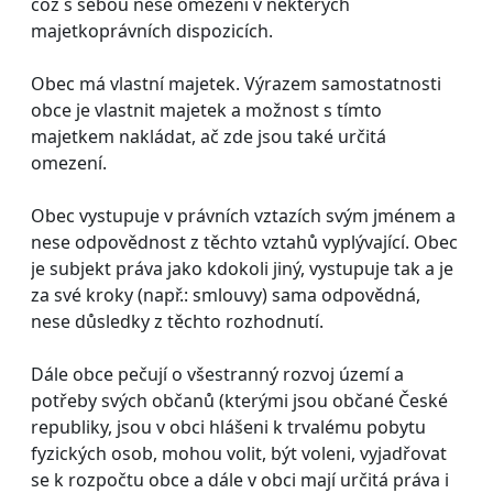
což s sebou nese omezení v některých
majetkoprávních dispozicích.
Obec má vlastní majetek. Výrazem samostatnosti
obce je vlastnit majetek a možnost s tímto
majetkem nakládat, ač zde jsou také určitá
omezení.
Obec vystupuje v právních vztazích svým jménem a
nese odpovědnost z těchto vztahů vyplývající. Obec
je subjekt práva jako kdokoli jiný, vystupuje tak a je
za své kroky (např.: smlouvy) sama odpovědná,
nese důsledky z těchto rozhodnutí.
Dále obce pečují o všestranný rozvoj území a
potřeby svých občanů (kterými jsou občané České
republiky, jsou v obci hlášeni k trvalému pobytu
fyzických osob, mohou volit, být voleni, vyjadřovat
se k rozpočtu obce a dále v obci mají určitá práva i