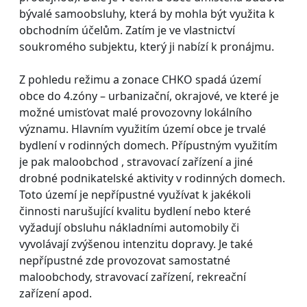
bývalé samoobsluhy, která by mohla být využita k
obchodním účelům. Zatím je ve vlastnictví
soukromého subjektu, který ji nabízí k pronájmu.
Z pohledu režimu a zonace CHKO spadá území
obce do 4.zóny – urbanizační, okrajové, ve které je
možné umisťovat malé provozovny lokálního
významu. Hlavním využitím území obce je trvalé
bydlení v rodinných domech. Přípustným využitím
je pak maloobchod , stravovací zařízení a jiné
drobné podnikatelské aktivity v rodinných domech.
Toto území je nepřípustné využívat k jakékoli
činnosti narušující kvalitu bydlení nebo které
vyžadují obsluhu nákladními automobily či
vyvolávají zvýšenou intenzitu dopravy. Je také
nepřípustné zde provozovat samostatné
maloobchody, stravovací zařízení, rekreační
zařízení apod.