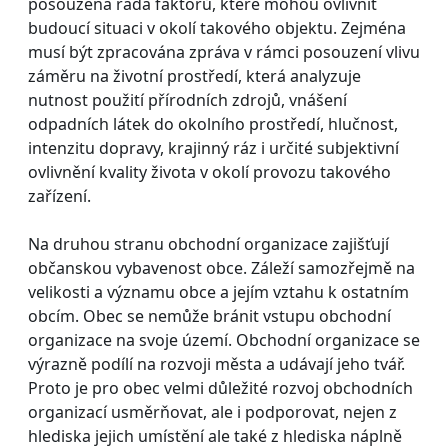
posouzena řada faktorů, které mohou ovlivnit
budoucí situaci v okolí takového objektu. Zejména
musí být zpracována zpráva v rámci posouzení vlivu
záměru na životní prostředí, která analyzuje
nutnost použití přírodních zdrojů, vnášení
odpadních látek do okolního prostředí, hlučnost,
intenzitu dopravy, krajinný ráz i určité subjektivní
ovlivnění kvality života v okolí provozu takového
zařízení.
Na druhou stranu obchodní organizace zajišťují
občanskou vybavenost obce. Záleží samozřejmě na
velikosti a významu obce a jejím vztahu k ostatním
obcím. Obec se nemůže bránit vstupu obchodní
organizace na svoje území. Obchodní organizace se
výrazně podílí na rozvoji města a udávají jeho tvář.
Proto je pro obec velmi důležité rozvoj obchodních
organizací usměrňovat, ale i podporovat, nejen z
hlediska jejich umístění ale také z hlediska náplně