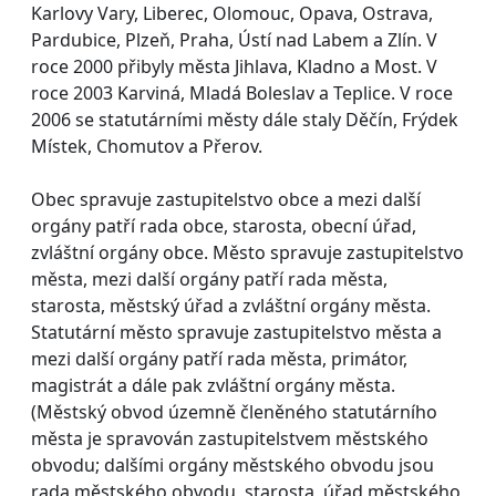
Karlovy Vary, Liberec, Olomouc, Opava, Ostrava,
Pardubice, Plzeň, Praha, Ústí nad Labem a Zlín. V
roce 2000 přibyly města Jihlava, Kladno a Most. V
roce 2003 Karviná, Mladá Boleslav a Teplice. V roce
2006 se statutárními městy dále staly Děčín, Frýdek
Místek, Chomutov a Přerov.
Obec spravuje zastupitelstvo obce a mezi další
orgány patří rada obce, starosta, obecní úřad,
zvláštní orgány obce. Město spravuje zastupitelstvo
města, mezi další orgány patří rada města,
starosta, městský úřad a zvláštní orgány města.
Statutární město spravuje zastupitelstvo města a
mezi další orgány patří rada města, primátor,
magistrát a dále pak zvláštní orgány města.
(Městský obvod územně členěného statutárního
města je spravován zastupitelstvem městského
obvodu; dalšími orgány městského obvodu jsou
rada městského obvodu, starosta, úřad městského