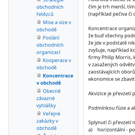
čím je trh menší, tí
obchodních
(například pečiva či 
řetězců
Mise a vize v
Koncentrace organiza
obchodě
že buď všechny podni
Poslání
že jde v podstatě nik
obchodních
zvyšuje, například k
organizací
firmy Philip Morris,
Kooperace v
v zasažených odvětv
obchodě
zaostávajících obor
Koncentrace
ekonomice se zbavit
v obchodě
Obecně
Akvizice je převzetí
závazné
vyhlášky
Podmínkou fúze a akv
Veřejné
zakázky v
Splynutí či převzetí
obchodě
a) horizontální - po