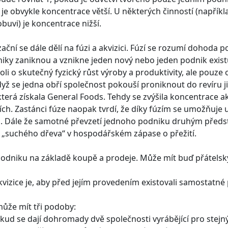
m je obvykle koncentrace větší. U některých činností (napříkl
obuvi) je koncentrace nižší.
ční se dále dělí na fúzi a akvizici. Fúzí se rozumí dohoda po
ky zaniknou a vznikne jeden nový nebo jeden podnik existuje 
oli o skutečný fyzický růst výroby a produktivity, ale pouze 
dyž se jedna obří společnost pokouší proniknout do revíru j
 která získala General Foods. Tehdy se zvýšila koncentrace ak
ích. Zastánci fúze naopak tvrdí, že díky fúzím se umožňuje
ů. Dále že samotné převzetí jednoho podniku druhým před
 „suchého dřeva“ v hospodářském zápase o přežití.
 podniku na základě koupě a prodeje. Může mít buď přátelsk
izice je, aby před jejím provedením existovali samostatné
 může mít tři podoby:
kud se dají dohromady dvě společnosti vyrábějící pro stejný