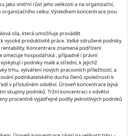
ako vnitřní růst jeho velikosti a na organizační,
o organizačního celku. Výsledkem koncentrace jsou
lová síla, která umožňuje provádět
 k vysoké produktivitě práce. Velké sdružené podniky
é rentability. Koncentrace znamená podřízení
 omezuje hospodářská , případně i právní
kytují i podniky malé a střední, k jejichž
ky trhu, vytváření nových pracovních příležitostí, a
cování podnikatelského ducha členů společnosti k
ředí v příslušném odvětví. Úroveň koncentrace bývá
tní skupiny podniků. Tržní koncentraci v odvětví
eny procentně vyjádřejné podíly jednotlivých podniků
em. Úroveň koncentrace závisí na velikosti trhu –