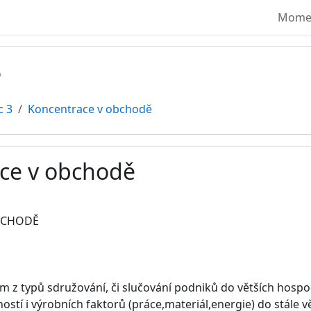
Moment
ě
c 3
Koncentrace v obchodě
ce v obchodě
vování
BCHODĚ
m z typů sdružování, či slučování podniků do větších hospo
ostí i výrobních faktorů (práce,materiál,energie) do stále