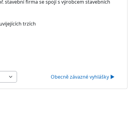
. stavební firma se spojí s výrobcem stavebních
ijejících trzích
Obecně závazné vyhlášky ▶︎