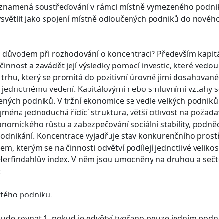
 znamená soustřeďování v rámci místně vymezeného podniku j
světlit jako spojení místně odloučených podniků do novéh
ým důvodem při rozhodování o koncentraci? Především kapitá
nnost a zavádět její výsledky pomocí investic, které vedou
 trhu, který se promítá do pozitivní úrovně jimi dosahovan
jednotnému vedení. Kapitálovými nebo smluvními vztahy se
ých podniků. V tržní ekonomice se vedle velkých podniků vys
ména jednoduchá řídící struktura, větší citlivost na požadav
nomického růstu a zabezpečování sociální stability, podně
podnikání. Koncentrace vyjadřuje stav konkurenčního prost
m, kterým se na činnosti odvětví podílejí jednotlivé velikos
 Herfindahlův index. V něm jsou umocněny na druhou a sečt
:
 i-tého podniku.
ude rovnat 1, pokud je odvětví tvořeno pouze jedním podnik