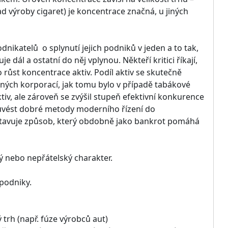
ad výroby cigaret) je koncentrace značná, u jiných
dnikatelů o splynutí jejich podniků v jeden a to tak,
dál a ostatní do něj vplynou. Někteří kritici říkají,
o růst koncentrace aktiv. Podíl aktiv se skutečně
iných korporací, jak tomu bylo v případě tabákové
tiv, ale zároveň se zvýšil stupeň efektivní konkurence
 uvést dobré metody moderního řízení do
stavuje způsob, který obdobně jako bankrot pomáhá
ý nebo nepřátelský charakter.
 podniky.
 trh (např. fúze výrobců aut)