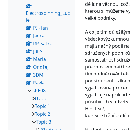
dělit na věcnou, což
kterou si můžeme vy
Electrospinning_Luc
velké podniky.
ie
PI - Jan
A co je tím důležit
Janča
vědeckovýzkumnou či
RP-Šafka
mají značný podíl na
Julie
sdružených podniků 
Mária
samostatnost sdružen
přednostem patří zej
Ondřej
tím podněcování eko
3DM
podstoupení rizika 
Pavla
vyjadřována procente
GRE08
vyjadřuje například
Úvod
působících v odvětví
Topic 1
H =  Si2,
Topic 2
kde Si je tržní podíl
Topic 3
Hodnota indexu se b
Strategie