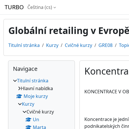
Přejít k hlavnímu obsahu
TURBO
Čeština ‎(cs)‎
Globální retailing v Evrop
Titulní stránka
Kurzy
Cvičné kurzy
GRE08
Topi
Bloky
Přeskočit: Navigace
Navigace
Koncentra
Titulní stránka
Požadavky na absol
Hlavní nabídka
KONCENTRACE V O
Moje kurzy
Kurzy
Cvičné kurzy
Koncentrace je jední
Un
podnikatelských činn
Marta