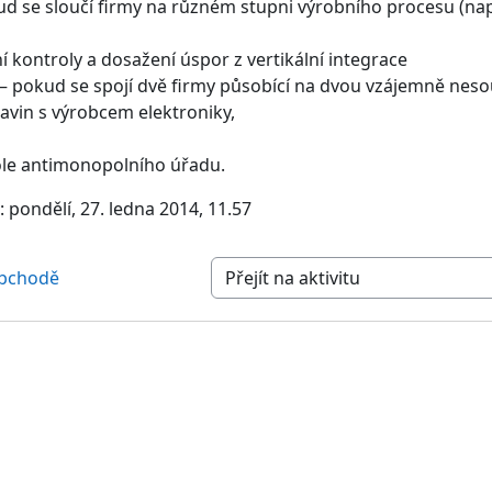
d se sloučí firmy na různém stupni výrobního procesu (např
kontroly a dosažení úspor z vertikální integrace
pokud se spojí dvě firmy působící na dvou vzájemně nesouv
vin s výrobcem elektroniky,
ole antimonopolního úřadu.
pondělí, 27. ledna 2014, 11.57
obchodě
Přejít na aktivitu