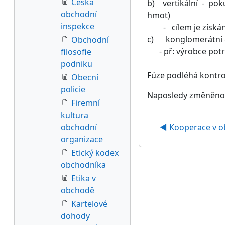
Česká
b) vertikální - poku
obchodní
hmot)
inspekce
- cílem je získání 
c) konglomerátní – 
Obchodní
- př: výrobce potra
filosofie
podniku
Fúze podléhá kontr
Obecní
policie
Naposledy změněno: 
Firemní
kultura
obchodní
◀︎ Kooperace v 
organizace
Etický kodex
obchodníka
Etika v
obchodě
Kartelové
dohody