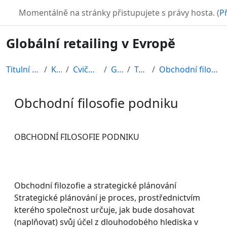
Přejít k hlavnímu obsahu
TURBO
Momentálně na stránky přistupujete s právy hosta. (
Př
Globální retailing v Evropě
Titulní stránka
Kurzy
Cvičné kurzy
GRE08
Topic 3
Obchodní filosofie podniku
Obchodní filosofie podniku
Požadavky na absolvování
OBCHODNÍ FILOSOFIE PODNIKU
Obchodní filozofie a strategické plánování
Strategické plánování je proces, prostřednictvím
kterého společnost určuje, jak bude dosahovat
(naplňovat) svůj účel z dlouhodobého hlediska v