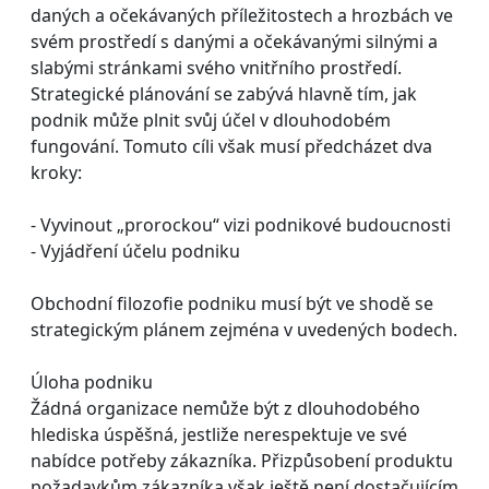
daných a očekávaných příležitostech a hrozbách ve
svém prostředí s danými a očekávanými silnými a
slabými stránkami svého vnitřního prostředí.
Strategické plánování se zabývá hlavně tím, jak
podnik může plnit svůj účel v dlouhodobém
fungování. Tomuto cíli však musí předcházet dva
kroky:
- Vyvinout „prorockou“ vizi podnikové budoucnosti
- Vyjádření účelu podniku
Obchodní filozofie podniku musí být ve shodě se
strategickým plánem zejména v uvedených bodech.
Úloha podniku
Žádná organizace nemůže být z dlouhodobého
hlediska úspěšná, jestliže nerespektuje ve své
nabídce potřeby zákazníka. Přizpůsobení produktu
požadavkům zákazníka však ještě není dostačujícím