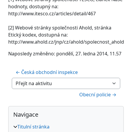
hodnoty, dostupný na:
http://www.itesco.cz/articles/detail/467
[2] Webové stránky společnosti Ahold, stránka
Etický kodex, dostupná na:
http://www.ahold.cz/jnp/cz/ahold/spolecnost_ahold/et
Naposledy změněno: pondělí, 27. ledna 2014, 11.57
← Česká obchodní inspekce
Přejít na aktivitu
Obecní policie →
Bloky
Přeskočit: Navigace
Navigace
Titulní stránka