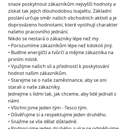
snaze poskytnout zákazníkům nejvyšší hodnoty a
získat tak jejich dlouhodobou loajalitu. Základní
poslání určuje směr našich obchodních aktivit a je
doprovázeno hodnotami, které vystihují charakter
našeho pracovního jednání.
Nikdo se nestará o zákazníky lépe než my
• Porozumíme zákazníkům lépe než kdokoli jiný.
• Buďme energičtí a tvůrčí a mějme zákazníka na
prvním místě.
• Využijme našich sil a předností k poskytování
hodnot našim zákazníkům.
• Starejme se o naše zaměstnance, aby se oni
starali o naše zákazníky.
Jednejme s lidmi tak, jak chceme, aby lidé jednali s
námi
• Všichni jsme jeden tým - Tesco tým.
• Důvěřujme si a respektujme jeden druhého.
• Snažme se vše dělat důkladně.
• Podporujme jeden druhého a více se odměňujme