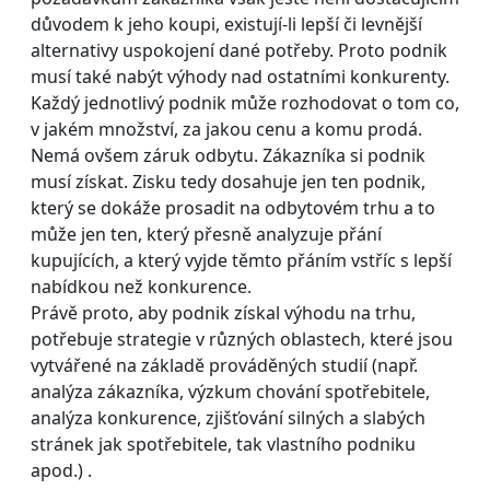
důvodem k jeho koupi, existují-li lepší či levnější
alternativy uspokojení dané potřeby. Proto podnik
musí také nabýt výhody nad ostatními konkurenty.
Každý jednotlivý podnik může rozhodovat o tom co,
v jakém množství, za jakou cenu a komu prodá.
Nemá ovšem záruk odbytu. Zákazníka si podnik
musí získat. Zisku tedy dosahuje jen ten podnik,
který se dokáže prosadit na odbytovém trhu a to
může jen ten, který přesně analyzuje přání
kupujících, a který vyjde těmto přáním vstříc s lepší
nabídkou než konkurence.
Právě proto, aby podnik získal výhodu na trhu,
potřebuje strategie v různých oblastech, které jsou
vytvářené na základě prováděných studií (např.
analýza zákazníka, výzkum chování spotřebitele,
analýza konkurence, zjišťování silných a slabých
stránek jak spotřebitele, tak vlastního podniku
apod.) .