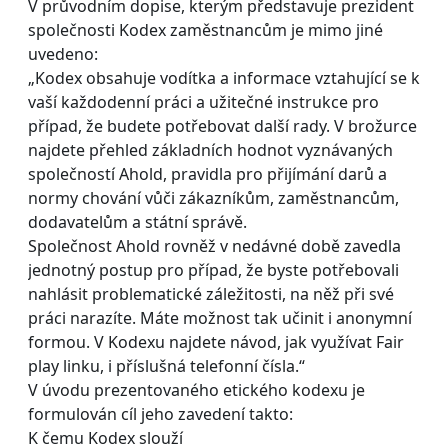
V průvodním dopise, kterým představuje prezident
společnosti Kodex zaměstnancům je mimo jiné
uvedeno:
„Kodex obsahuje vodítka a informace vztahující se k
vaší každodenní práci a užitečné instrukce pro
případ, že budete potřebovat další rady. V brožurce
najdete přehled základních hodnot vyznávaných
společností Ahold, pravidla pro přijímání darů a
normy chování vůči zákazníkům, zaměstnancům,
dodavatelům a státní správě.
Společnost Ahold rovněž v nedávné době zavedla
jednotný postup pro případ, že byste potřebovali
nahlásit problematické záležitosti, na něž při své
práci narazíte. Máte možnost tak učinit i anonymní
formou. V Kodexu najdete návod, jak využívat Fair
play linku, i příslušná telefonní čísla.“
V úvodu prezentovaného etického kodexu je
formulován cíl jeho zavedení takto:
K čemu Kodex slouží