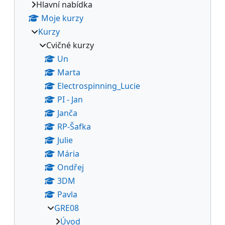
Hlavní nabídka
Moje kurzy
Kurzy
Cvičné kurzy
Un
Marta
Electrospinning_Lucie
PI - Jan
Janča
RP-Šafka
Julie
Mária
Ondřej
3DM
Pavla
GRE08
Úvod