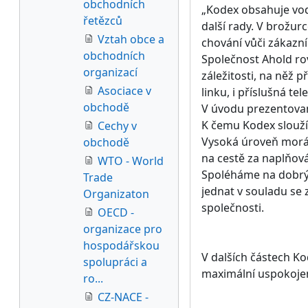
obchodních
„Kodex obsahuje vodí
řetězců
další rady. V brožur
Vztah obce a
chování vůči zákazn
obchodních
Společnost Ahold ro
organizací
záležitosti, na něž 
Asociace v
linku, i příslušná tele
obchodě
V úvodu prezentovan
K čemu Kodex slouží
Cechy v
Vysoká úroveň morál
obchodě
na cestě za naplňová
WTO - World
Spoléháme na dobrý
Trade
jednat v souladu se 
Organizaton
společnosti.
OECD -
organizace pro
hospodářskou
V dalších částech K
spolupráci a
maximální uspokojen
ro...
CZ-NACE -