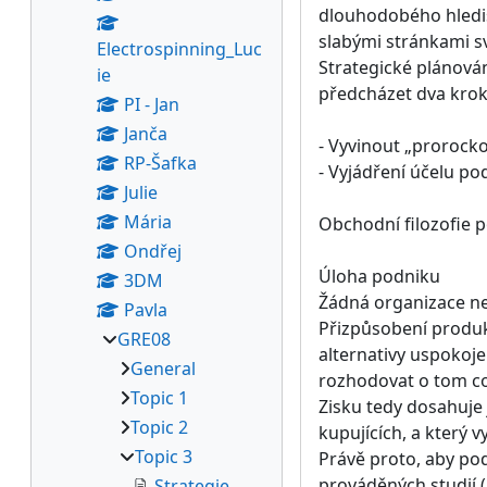
dlouhodobého hledis
slabými stránkami sv
Electrospinning_Luc
Strategické plánován
ie
předcházet dva krok
PI - Jan
Janča
- Vyvinout „prorock
RP-Šafka
- Vyjádření účelu po
Julie
Mária
Obchodní filozofie 
Ondřej
Úloha podniku
3DM
Žádná organizace ne
Pavla
Přizpůsobení produkt
GRE08
alternativy uspokoj
General
rozhodovat o tom co
Topic 1
Zisku tedy dosahuje 
Topic 2
kupujících, a který 
Topic 3
Právě proto, aby pod
prováděných studií (
Strategie