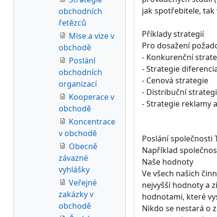
jak spotřebitele, tak
obchodních
řetězců
Příklady strategií
Mise a vize v
Pro dosažení požado
obchodě
- Konkurenční strate
Poslání
- Strategie diferenc
obchodních
- Cenová strategie
organizací
- Distribuční strateg
Kooperace v
- Strategie reklamy
obchodě
Koncentrace
v obchodě
Poslání společnosti
Obecně
Například společnos
závazné
Naše hodnoty
vyhlášky
Ve všech našich čin
Veřejné
nejvyšší hodnoty a z
zakázky v
hodnotami, které vy
obchodě
Nikdo se nestará o 