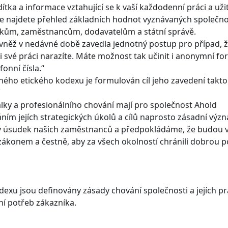
tka a informace vztahující se k vaší každodenní práci a už
ce najdete přehled základních hodnot vyznávaných společnos
íkům, zaměstnancům, dodavatelům a státní správě.
vněž v nedávné době zavedla jednotný postup pro případ, ž
při své práci narazíte. Máte možnost tak učinit i anonymní f
fonní čísla.“
ého etického kodexu je formulován cíl jeho zavedení takto
ky a profesionálního chování mají pro společnost Ahold
ním jejích strategických úkolů a cílů naprosto zásadní výz
 úsudek našich zaměstnanců a předpokládáme, že budou 
zákonem a čestně, aby za všech okolností chránili dobrou p
odexu jsou definovány zásady chování společnosti a jejích 
í potřeb zákazníka.