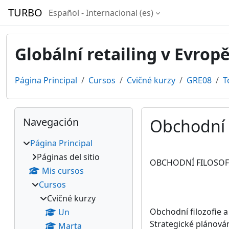
Salta al contenido principal
TURBO
Español - Internacional ‎(es)‎
Globální retailing v Evrop
Página Principal
Cursos
Cvičné kurzy
GRE08
T
Bloques
Salta Navegación
Navegación
Obchodní 
Página Principal
Requisitos de finaliz
Páginas del sitio
OBCHODNÍ FILOSOF
Mis cursos
Cursos
Cvičné kurzy
Obchodní filozofie a
Un
Strategické plánován
Marta