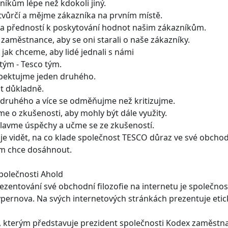
íkům lépe než kdokoli jiný.
 tvůrčí a mějme zákazníka na prvním místě.
il a předností k poskytování hodnot našim zákazníkům.
 zaměstnance, aby se oni starali o naše zákazníky.
 jak chceme, aby lidé jednali s námi
 tým - Tesco tým.
spektujme jeden druhého.
at důkladně.
druhého a více se odměňujme než kritizujme.
lme o zkušenosti, aby mohly být dále využity.
 slavme úspěchy a učme se ze zkušeností.
e vidět, na co klade společnost TESCO důraz ve své obchodní f
em chce dosáhnout.
polečnosti Ahold
zentování své obchodní filozofie na internetu je společnost
ypernova. Na svých internetových stránkách prezentuje eti
 kterým představuje prezident společnosti Kodex zaměstn