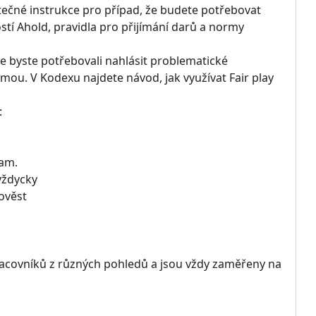
itečné instrukce pro případ, že budete potřebovat
tí Ahold, pravidla pro přijímání darů a normy
e byste potřebovali nahlásit problematické
ormou. V Kodexu najdete návod, jak využívat Fair play
:
nam.
vždycky
ověst
pracovníků z různých pohledů a jsou vždy zaměřeny na