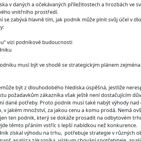
ka v daných a očekávaných příležitostech a hrozbách ve sv
ého vnitřního prostředí.
í se zabývá hlavně tím, jak podnik může plnit svůj účel v 
y:
ou“ vizi podnikové budoucnosti
dniku
podniku musí být ve shodě se strategickým plánem zejmén
může být z dlouhodobého hlediska úspěšná, jestliže neresp
u požadavkům zákazníka však ještě není dostačujícím důvodem
ení dané potřeby. Proto podnik musí také nabýt výhody nad
, v jakém množství, za jakou cenu a komu prodá. Nemá ovše
jen ten podnik, který se dokáže prosadit na odbytovém trhu
vyjde těmto přáním vstříc s lepší nabídkou než konkurence.
nik získal výhodu na trhu, potřebuje strategie v různých o
např. analýza zákazníka, výzkum chování spotřebitele, analý