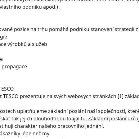
 vlastního podniku apod.) .
vané pozice na trhu pomáhá podniku stanovení strategií z 
gie
iace výrobků a služeb
ie
 a propagace
 TESCO
t TESCO prezentuje na svých webových stránkách [1] základn
nostech uplatňujeme základní poslání naší společnosti, kte
ískat tak jejich dlouhodobou loajalitu. Základní poslání ur
stihují charakter našeho pracovního jednání.
zákazníky lépe než my