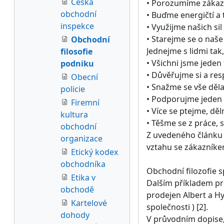
Česká
• Porozumíme zákazn
obchodní
• Buďme energičtí a
inspekce
• Využijme našich s
• Starejme se o naše
Obchodní
Jednejme s lidmi tak,
filosofie
• Všichni jsme jeden
podniku
• Důvěřujme si a re
Obecní
• Snažme se vše děl
policie
• Podporujme jeden 
Firemní
• Více se ptejme, dě
kultura
• Těšme se z práce,
obchodní
Z uvedeného článku j
organizace
vztahu se zákazník
Etický kodex
obchodníka
Obchodní filozofie s
Etika v
Dalším příkladem pre
obchodě
prodejen Albert a H
Kartelové
společnosti ) [2].
dohody
V průvodním dopise,