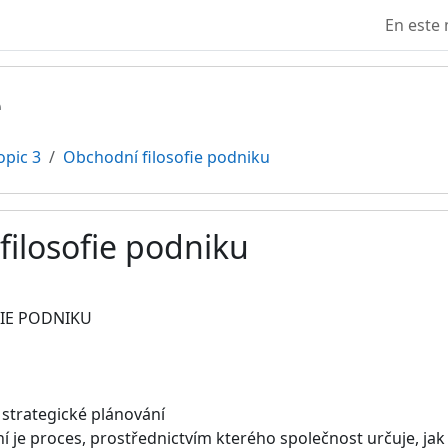
En este 
ě
opic 3
Obchodní filosofie podniku
filosofie podniku
ación
IE PODNIKU
 strategické plánování
í je proces, prostřednictvím kterého společnost určuje, jak