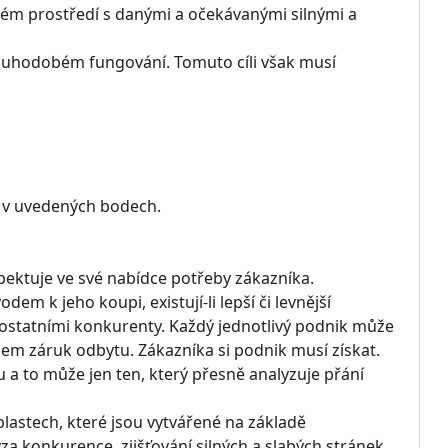
ém prostředí s danými a očekávanými silnými a
dlouhodobém fungování. Tomuto cíli však musí
a v uvedených bodech.
ektuje ve své nabídce potřeby zákazníka.
 k jeho koupi, existují-li lepší či levnější
 ostatními konkurenty. Každý jednotlivý podnik může
m záruk odbytu. Zákazníka si podnik musí získat.
 a to může jen ten, který přesně analyzuje přání
blastech, které jsou vytvářené na základě
za konkurence, zjišťování silných a slabých stránek