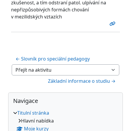
zkušenost, a tím odstraní patol. ulpívání na
nepřizpůsobivých formách chování
v mezilidských vztazích
← Slovník pro speciální pedagogy
Přejít na aktivitu
Základní informace o studiu →
Bloky
Přeskočit: Navigace
Navigace
Titulní stránka
Hlavní nabídka
Moje kurzy