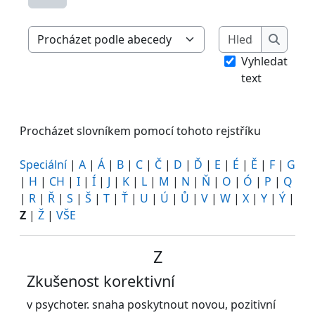
Hledat
Procházet slovníkem pomocí tohoto rejstříku
Hledat
Vyhledat
text
Procházet slovníkem pomocí tohoto rejstříku
Speciální
|
A
|
Á
|
B
|
C
|
Č
|
D
|
Ď
|
E
|
É
|
Ě
|
F
|
G
|
H
|
CH
|
I
|
Í
|
J
|
K
|
L
|
M
|
N
|
Ň
|
O
|
Ó
|
P
|
Q
|
R
|
Ř
|
S
|
Š
|
T
|
Ť
|
U
|
Ú
|
Ů
|
V
|
W
|
X
|
Y
|
Ý
|
Z
|
Ž
|
VŠE
Z
Zkušenost korektivní
v psychoter. snaha poskytnout novou, pozitivní