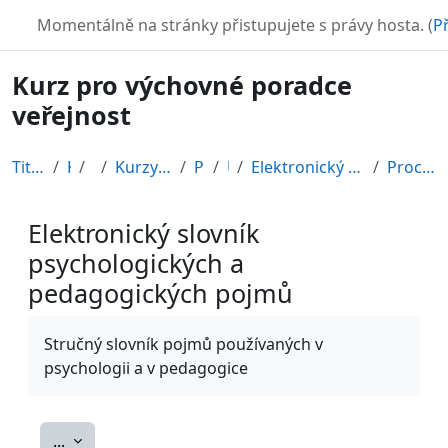
Přejít k hlavnímu obsahu
TURBO
Momentálně na stránky přistupujete s právy hosta. (
Př
Kurz pro výchovné poradce
veřejnost
Titulní stránka
Kurzy
CDV
Kurzy připravené v rámci ESF
POR12_1
Úvod
Elektronický slovník psychologických a pedagogický...
Procházet podle abecedy
Elektronický slovník
psychologických a
pedagogických pojmů
Požadavky na absolvování
Stručný slovník pojmů používaných v
psychologii a v pedagogice
Exportovat položky
...