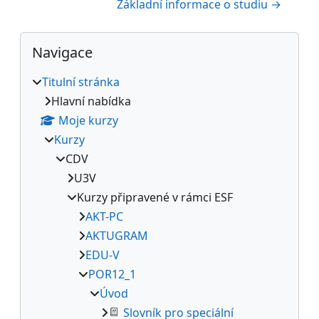
Základní informace o studiu →
Bloky
Přeskočit: Navigace
Navigace
Titulní stránka
Hlavní nabídka
Moje kurzy
Kurzy
CDV
U3V
Kurzy připravené v rámci ESF
AKT-PC
AKTUGRAM
EDU-V
POR12_1
Úvod
Slovník pro speciální