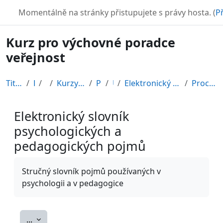
Přejít k hlavnímu obsahu
TURBO
Momentálně na stránky přistupujete s právy hosta. (
Př
Kurz pro výchovné poradce
veřejnost
Titulní stránka
Kurzy
CDV
Kurzy připravené v rámci ESF
POR12_1
Úvod
Elektronický slovník psychologických a pedagogický...
Procházet podle kategorie
Elektronický slovník
psychologických a
pedagogických pojmů
Požadavky na absolvování
Stručný slovník pojmů používaných v
psychologii a v pedagogice
Exportovat položky
...