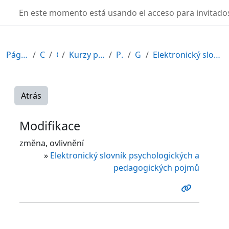
Salta al contenido principal
TURBO
En este momento está usando el acceso para invitados
Página Principal
Cursos
CDV
Kurzy připravené v rámci ESF
POR12_1
General
Elektronický slovník psychologických a pedagogický...
Atrás
Modifikace
změna, ovlivnění
»
Elektronický slovník psychologických a
pedagogických pojmů