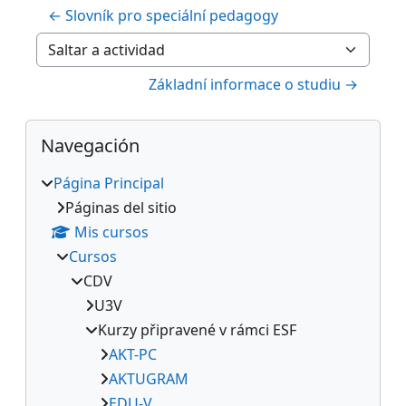
← Slovník pro speciální pedagogy
Saltar a actividad
Základní informace o studiu →
Bloques
Salta Navegación
Navegación
Página Principal
Páginas del sitio
Mis cursos
Cursos
CDV
U3V
Kurzy připravené v rámci ESF
AKT-PC
AKTUGRAM
EDU-V