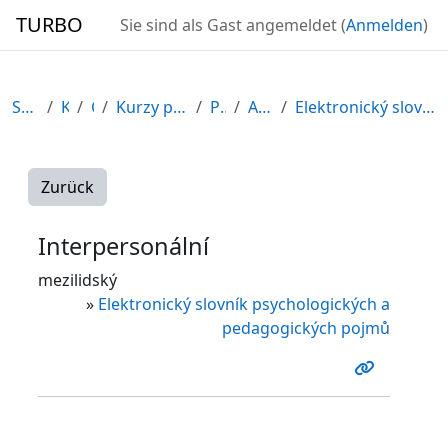
Zum Hauptinhalt
TURBO
Sie sind als Gast angemeldet (
Anmelden
)
Startseite
Kurse
CDV
Kurzy připravené v rámci ESF
POR12_1
Allgemeines
Elektronický slovník psychologických a pedagogický...
Zurück
Interpersonální
mezilidský
»
Elektronický slovník psychologických a
pedagogických pojmů