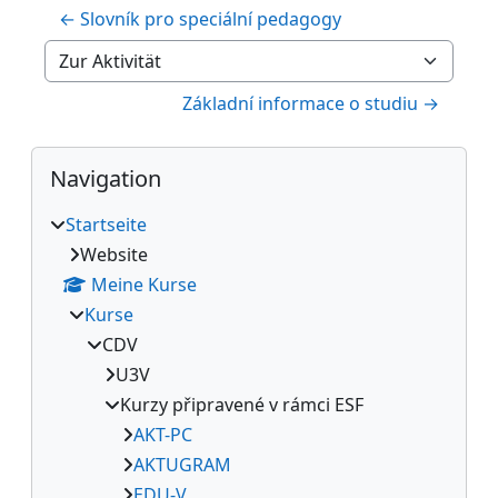
← Slovník pro speciální pedagogy
Zur Aktivität
Základní informace o studiu →
Blöcke
Navigation überspringen
Navigation
Startseite
Website
Meine Kurse
Kurse
CDV
U3V
Kurzy připravené v rámci ESF
AKT-PC
AKTUGRAM
EDU-V