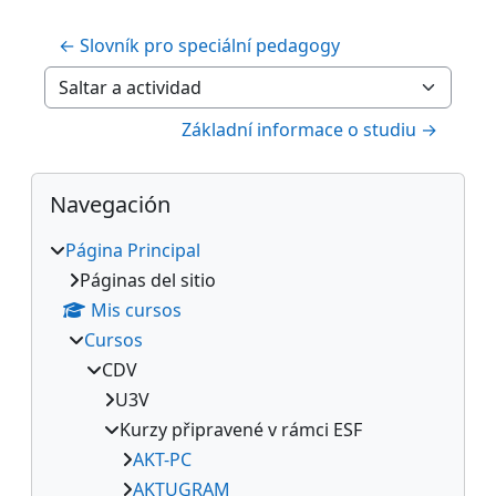
← Slovník pro speciální pedagogy
Saltar a actividad
Základní informace o studiu →
Bloques
Salta Navegación
Navegación
Página Principal
Páginas del sitio
Mis cursos
Cursos
CDV
U3V
Kurzy připravené v rámci ESF
AKT-PC
AKTUGRAM