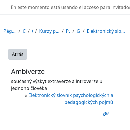
Salta al contenido principal
TURBO
En este momento está usando el acceso para invitados
Página Principal
Cursos
CDV
Kurzy připravené v rámci ESF
POR12_1
General
Elektronický slovník psychologických a pedagogický...
Atrás
Ambiverze
současný výskyt extraverze a introverze u
jednoho člověka
»
Elektronický slovník psychologických a
pedagogických pojmů