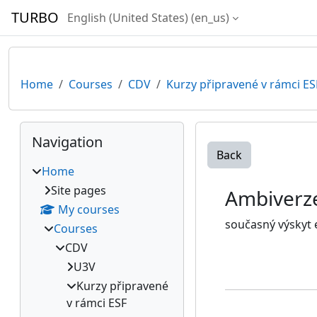
Skip to main content
TURBO
English (United States) ‎(en_us)‎
Home
Courses
CDV
Kurzy připravené v rámci ES
Blocks
Skip Navigation
Navigation
Back
Home
Site pages
Ambiverz
My courses
současný výskyt 
Courses
CDV
U3V
Kurzy připravené
v rámci ESF