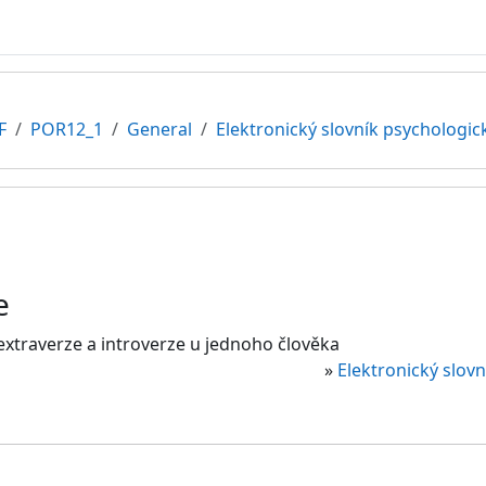
F
POR12_1
General
Elektronický slovník psychologic
e
extraverze a introverze u jednoho člověka
»
Elektronický slov