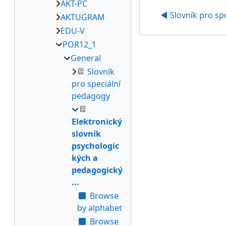
AKT-PC
◀︎ Slovník pro s
AKTUGRAM
EDU-V
POR12_1
General
Slovník
pro speciální
pedagogy
Elektronický
slovník
psychologic
kých a
pedagogický
...
Browse
by alphabet
Browse