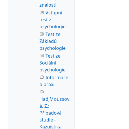
znalosti
Vstupní
test z
psychologie
Test ze
Základů
psychologie
Test ze
Sociální
psychologie
Informace
o praxi
HadjMoussov
á, Z.:
Případová
studie -
Kazuistika