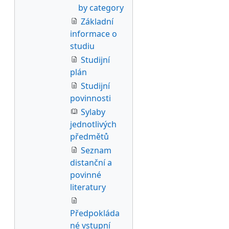
by category
Základní
informace o
studiu
Studijní
plán
Studijní
povinnosti
Sylaby
jednotlivých
předmětů
Seznam
distanční a
povinné
literatury
Předpokláda
né vstupní